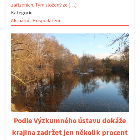
zařízeních. Tým složený ze […]
Kategorie:
Aktuálně
,
Hospodaření
04.07.2024 | 10:17
Podle Výzkumného ústavu dokáže
krajina zadržet jen několik procent