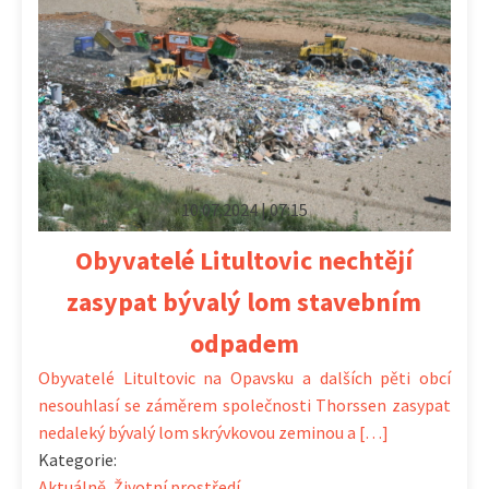
10.07.2024 | 07:15
Obyvatelé Litultovic nechtějí
zasypat bývalý lom stavebním
odpadem
Obyvatelé Litultovic na Opavsku a dalších pěti obcí
nesouhlasí se záměrem společnosti Thorssen zasypat
nedaleký bývalý lom skrývkovou zeminou a […]
Kategorie:
Aktuálně
,
Životní prostředí