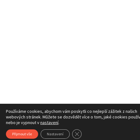
Používáme cookies, abychom vám poskytli co nejlepší zážitek z našich
webových stránek. Můžete se dozvědět více o tom, jaké cookies použí
nebo je vypnout v
nastavení
.
Zavřít cookie lištu GDPR
Přijmout vše
Nastavení