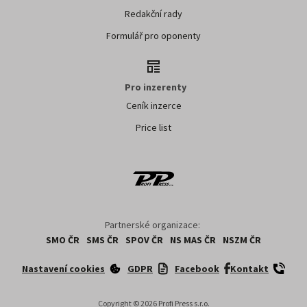
Redakční rady
Formulář pro oponenty
Pro inzerenty
Ceník inzerce
Price list
Partnerské organizace:
SMO ČR
SMS ČR
SPOV ČR
NS MAS ČR
NSZM ČR
Nastavení cookies
GDPR
Facebook
Kontakt
Copyright ©
2026
Profi Press s.r.o.