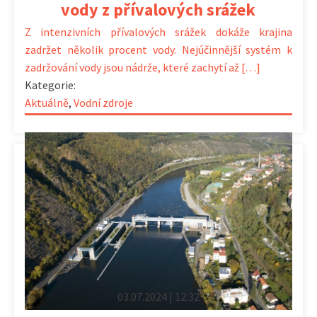
vody z přívalových srážek
Z intenzivních přívalových srážek dokáže krajina
zadržet několik procent vody. Nejúčinnější systém k
zadržování vody jsou nádrže, které zachytí až […]
Kategorie:
Aktuálně
,
Vodní zdroje
03.07.2024 | 12:32