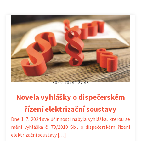
30.07.2024 | 22:43
Novela vyhlášky o dispečerském
řízení elektrizační soustavy
Dne 1. 7. 2024 své účinnosti nabyla vyhláška, kterou se
mění vyhláška č. 79/2010 Sb., o dispečerském řízení
elektrizační soustavy […]