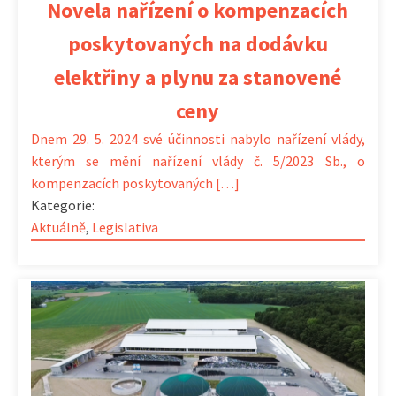
Novela nařízení o kompenzacích
poskytovaných na dodávku
elektřiny a plynu za stanovené
ceny
Dnem 29. 5. 2024 své účinnosti nabylo nařízení vlády,
kterým se mění nařízení vlády č. 5/2023 Sb., o
kompenzacích poskytovaných […]
Kategorie:
Aktuálně
,
Legislativa