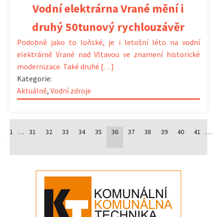
Vodní elektrárna Vrané mění i
druhý 50tunový rychlouzávěr
Podobně jako to loňské, je i letošní léto na vodní
elektrárně Vrané nad Vltavou ve znamení historické
modernizace. Také druhé […]
Kategorie:
Aktuálně
,
Vodní zdroje
1
…
31
32
33
34
35
36
37
38
39
40
41
…
í