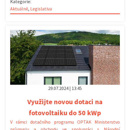
Kategorie:
Aktuálně
,
Legislativa
29.07.2024 | 13:45
Využijte novou dotaci na
fotovoltaiku do 50 kWp
V rámci dotačního programu OPTAK Ministerstvo
průmyslu a obchodu ve spolupráci s Národní