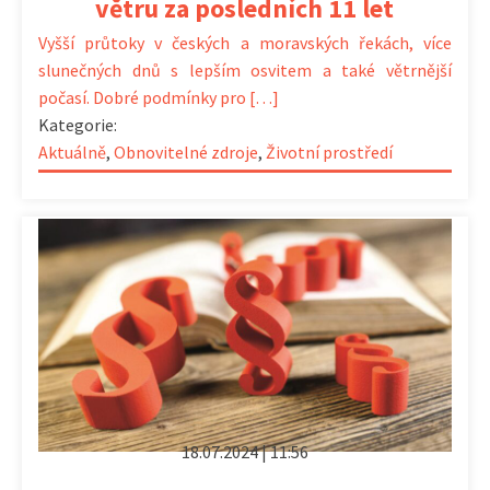
větru za posledních 11 let
Vyšší průtoky v českých a moravských řekách, více
slunečných dnů s lepším osvitem a také větrnější
počasí. Dobré podmínky pro […]
Kategorie:
Aktuálně
,
Obnovitelné zdroje
,
Životní prostředí
18.07.2024 | 11:56