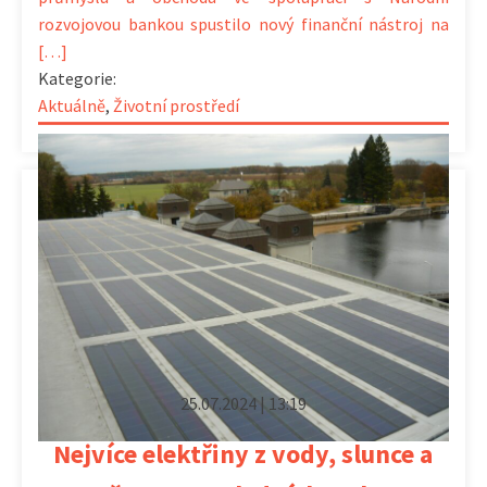
rozvojovou bankou spustilo nový finanční nástroj na
[…]
Kategorie:
Aktuálně
,
Životní prostředí
25.07.2024 | 13:19
Nejvíce elektřiny z vody, slunce a