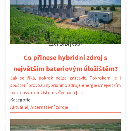
12.07.2024 | 09:37
Co přinese hybridní zdroj s
největším bateriovým úložištěm?
Jak se říká, pokrok nelze zastavit. Pokrokem je i
spuštění provozu hybridního zdroje energie s největším
bateriovým úložištěm v Čechách […]
Kategorie:
Aktuálně
,
Alternativní zdroje