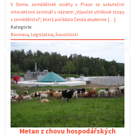
V Domu zemědělské osvěty v Praze se uskutečnil
interaktivní seminář s názvem „Výpočet uhlíkové stopy
v zemědělství“, který pořádala Česká akademie […]
Kategorie:
Biomasa
,
Legislativa
,
Souvislosti
02.11.2024 | 09:23
Metan z chovu hospodářských