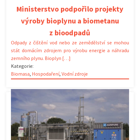
Ministerstvo podpořilo projekty
výroby bioplynu a biometanu
z bioodpadů
Odpady z čištění vod nebo ze zemědělství se mohou
stát domácím zdrojem pro výrobu energie a náhradu
zemního plynu. Bioplyn […]
Kategorie:
Biomasa
,
Hospodaření
,
Vodní zdroje