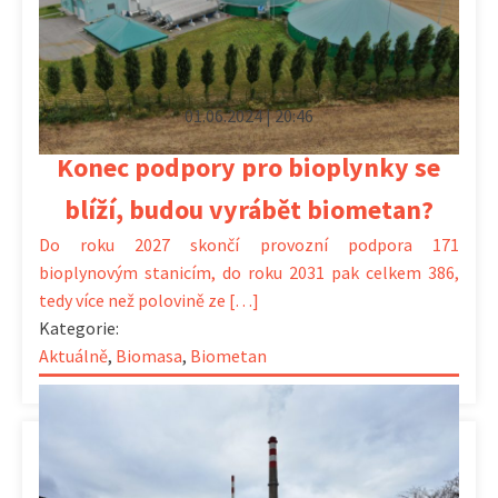
01.06.2024 | 20:46
Konec podpory pro bioplynky se
blíží, budou vyrábět biometan?
Do roku 2027 skončí provozní podpora 171
bioplynovým stanicím, do roku 2031 pak celkem 386,
tedy více než polovině ze […]
Kategorie:
Aktuálně
,
Biomasa
,
Biometan