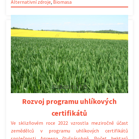
Alternativní zdroje
,
Biomasa
17.08.2023 | 17:35
Rozvoj programu uhlíkových
certifikátů
Ve sklizňovém roce 2022 vzrostla meziročně účast
zemědělců v programu uhlíkových certifikátů
společnosti Agreena čtyřnásobně. Počet hektarů