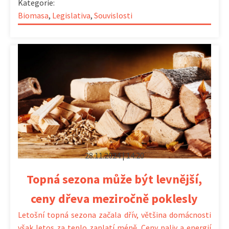
Kategorie:
Biomasa
,
Legislativa
,
Souvislosti
28.11.2024 | 14:20
Topná sezona může být levnější,
ceny dřeva meziročně poklesly
Letošní topná sezona začala dřív, většina domácnosti
však letos za teplo zaplatí méně. Ceny paliv a energií