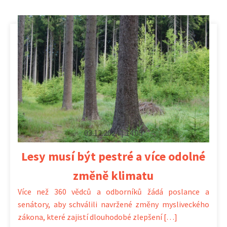
03.12.2024 | 14:05
Lesy musí být pestré a více odolné
změně klimatu
Více než 360 vědců a odborníků žádá poslance a
senátory, aby schválili navržené změny mysliveckého
zákona, které zajistí dlouhodobé zlepšení […]