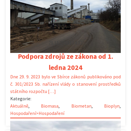
28.11.2023 | 14:32
Podpora zdrojů ze zákona od 1.
ledna 2024
Dne 29. 9. 2023 bylo ve Sbírce zákonů publikováno pod
č. 301/2023 Sb. nařízení vlády o stanovení prostředků
státního rozpočtu […]
Kategorie:
Aktuálně
,
Biomasa
,
Biometan
,
Bioplyn
,
Hospodaření>Hospodaření