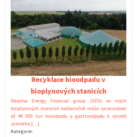
28.08.2023 | 14:35
Recyklace bioodpadu v
bioplynových stanicích
Skupina Energy financial group (EFG) ve svých
bioplynových stanicích každoročně může zpracovávat
až 40 000 tun bioodpadu a gastroodpadu k výrobě
zeleného […]
Kategorie: