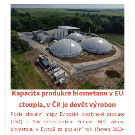
28.07.2024 | 16:26
Kapacita produkce biometanu v EU
stoupla, v ČR je devět výroben
Podle aktuální mapy Evropské bioplynové asociace
(EBA) a Gas Infrastructure Europe (GIE) výroba
biometanu v Evropě za poslední rok (červen 2023–