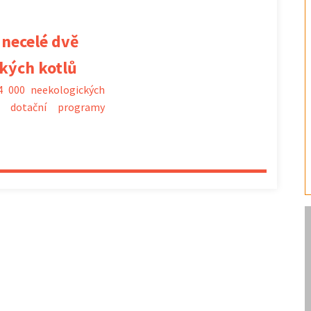
 necelé dvě
ckých kotlů
4 000 neekologických
y dotační programy