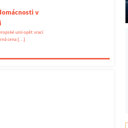
 domácnosti v
i
vropské unii opět vrací
rná cena […]