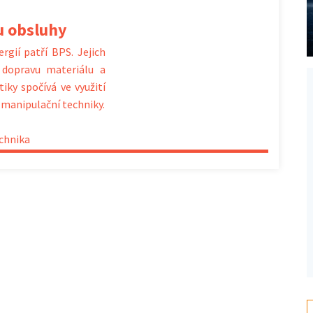
tu obsluhy
gií patří BPS. Jejich
 dopravu materiálu a
iky spočívá ve využití
 manipulační techniky.
chnika