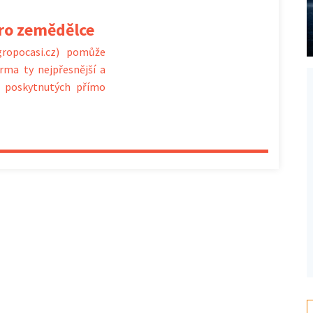
pro zemědělce
gropocasi.cz) pomůže
rma ty nejpřesnější a
at poskytnutých přímo