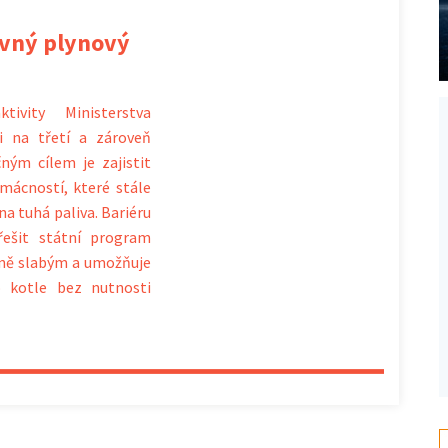
levný plynový
tivity Ministerstva
i na třetí a zároveň
čným cílem je zajistit
mácností, které stále
na tuhá paliva. Bariéru
řešit státní program
álně slabým a umožňuje
 kotle bez nutnosti