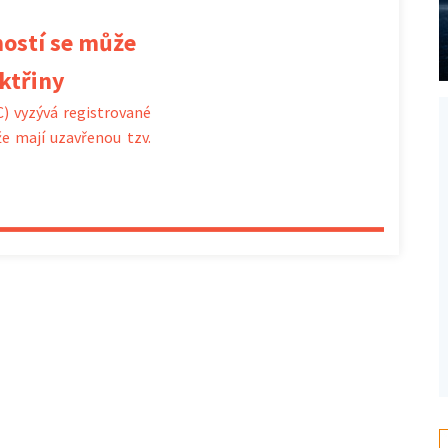
ostí se může
ektřiny
) vyzývá registrované
že mají uzavřenou tzv.