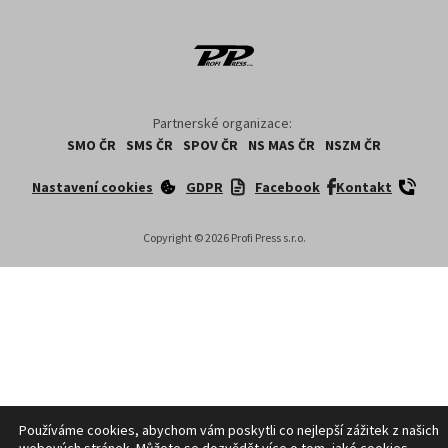
Partnerské organizace:
SMO ČR
SMS ČR
SPOV ČR
NS MAS ČR
NSZM ČR
Nastavení cookies
GDPR
Facebook
Kontakt
Copyright ©
2026
Profi Press s.r.o.
Používáme cookies, abychom vám poskytli co nejlepší zážitek z našich