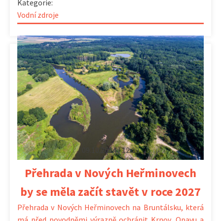
Kategorie:
Vodní zdroje
09.10.2024 | 12:09
Přehrada v Nových Heřminovech
by se měla začít stavět v roce 2027
Přehrada v Nových Heřminovech na Bruntálsku, která
má před povodněmi výrazně ochránit Krnov, Opavu a