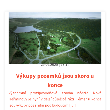
25.06.2025 | 18:14
Výkupy pozemků jsou skoro u
konce
Významná protipovodňová stavba nádrže Nové
Heřminovy je nyní v další důležité fázi. Téměř u konce
jsou výkupy pozemků pod budoucím […]