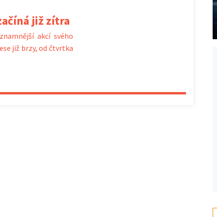
ačíná již zítra
ýznamnější akcí svého
se již brzy, od čtvrtka