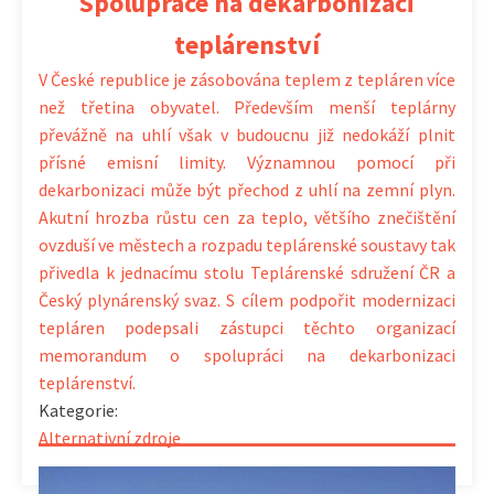
Spolupráce na dekarbonizaci
teplárenství
V České republice je zásobována teplem z tepláren více
než třetina obyvatel. Především menší teplárny
převážně na uhlí však v budoucnu již nedokáží plnit
přísné emisní limity. Významnou pomocí při
dekarbonizaci může být přechod z uhlí na zemní plyn.
Akutní hrozba růstu cen za teplo, většího znečištění
ovzduší ve městech a rozpadu teplárenské soustavy tak
přivedla k jednacímu stolu Teplárenské sdružení ČR a
Český plynárenský svaz. S cílem podpořit modernizaci
tepláren podepsali zástupci těchto organizací
memorandum o spolupráci na dekarbonizaci
teplárenství.
Kategorie:
Alternativní zdroje