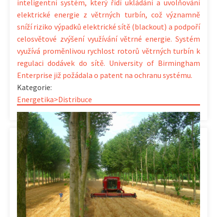
inteligentní systém, který řídí ukládání a uvolňování
elektrické energie z větrných turbín, což významně
sníží riziko výpadků elektrické sítě (blackout) a podpoří
celosvětové zvýšení využívání větrné energie. Systém
využívá proměnlivou rychlost rotorů větrných turbín k
regulaci dodávek do sítě. University of Birmingham
Enterprise již požádala o patent na ochranu systému.
Kategorie:
Energetika>Distribuce