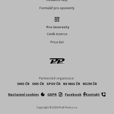
Formulář pro oponenty
Pro inzerenty
Ceník inzerce
Price list
Partnerské organizace:
SMO ČR
SMS ČR
SPOV ČR
NS MAS ČR
NSZM ČR
Nastavení cookies
GDPR
Facebook
Kontakt
Copyright ©
2026
Profi Press s.r.o.