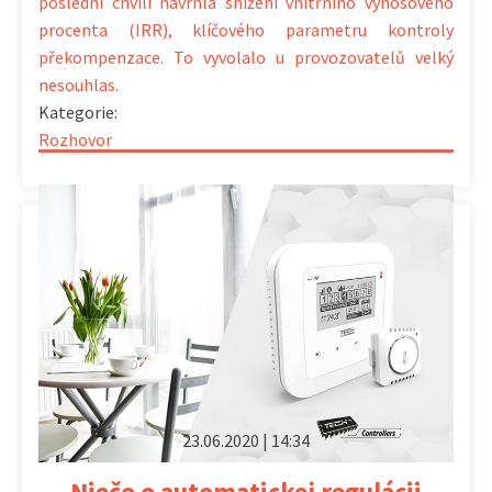
poslední chvíli navrhla snížení vnitřního výnosového
procenta (IRR), klíčového parametru kontroly
překompenzace. To vyvolalo u provozovatelů velký
nesouhlas.
Kategorie:
Rozhovor
23.06.2020 | 14:34
Niečo o automatickej regulácii