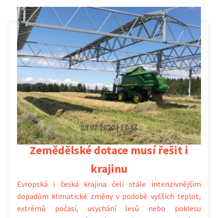
03.07.2020 | 17:47
Zemědělské dotace musí řešit i
krajinu
Evropská i česká krajina čelí stále intenzivnějším
dopadům klimatické změny v podobě vyšších teplot,
extrémů počasí, usychání lesů nebo poklesu