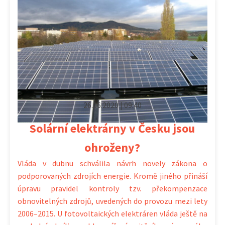
26.06.2020 | 09:40
Solární elektrárny v Česku jsou
ohroženy?
Vláda v dubnu schválila návrh novely zákona o
podporovaných zdrojích energie. Kromě jiného přináší
úpravu pravidel kontroly tzv. překompenzace
obnovitelných zdrojů, uvedených do provozu mezi lety
2006–2015. U fotovoltaických elektráren vláda ještě na