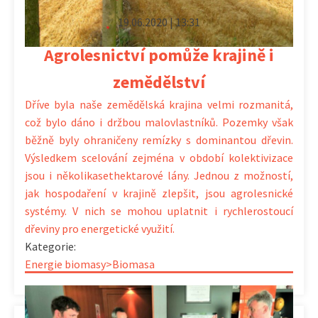
19.06.2020 | 13:31
Agrolesnictví pomůže krajině i
zemědělství
Dříve byla naše zemědělská krajina velmi rozmanitá,
což bylo dáno i držbou malovlastníků. Pozemky však
běžně byly ohraničeny remízky s dominantou dřevin.
Výsledkem scelování zejména v období kolektivizace
jsou i několikasethektarové lány. Jednou z možností,
jak hospodaření v krajině zlepšit, jsou agrolesnické
systémy. V nich se mohou uplatnit i rychlerostoucí
dřeviny pro energetické využití.
Kategorie:
Energie biomasy>Biomasa