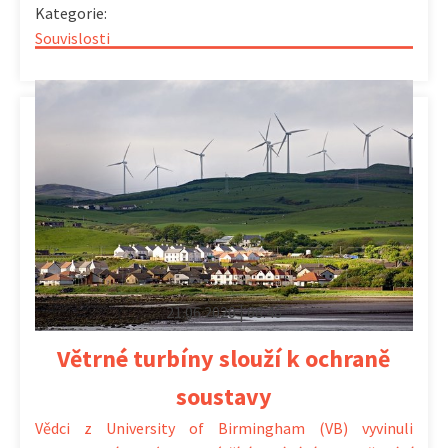
Kategorie:
Souvislosti
21.06.2020 | 08:46
Větrné turbíny slouží k ochraně
soustavy
Vědci z University of Birmingham (VB) vyvinuli