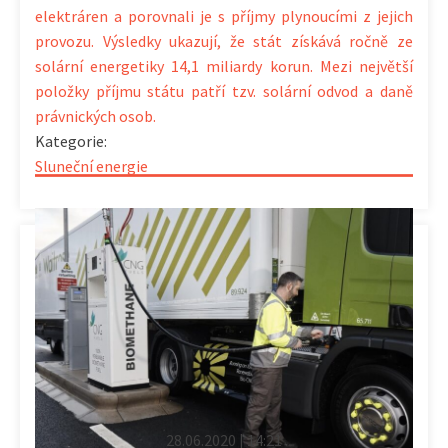
elektráren a porovnali je s příjmy plynoucími z jejich
provozu. Výsledky ukazují, že stát získává ročně ze
solární energetiky 14,1 miliardy korun. Mezi největší
položky příjmu státu patří tzv. solární odvod a daně
právnických osob.
Kategorie:
Sluneční energie
28.06.2020 | 14:21