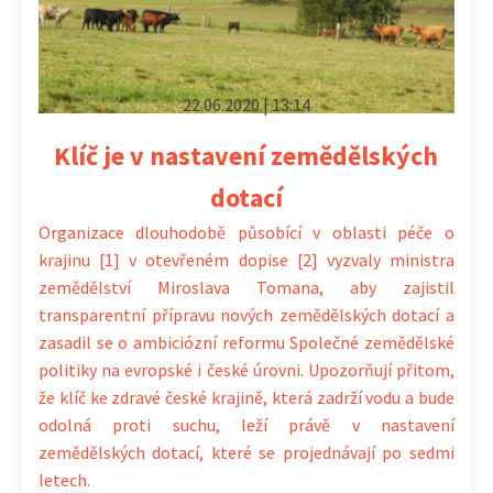
22.06.2020 | 13:14
Klíč je v nastavení zemědělských
dotací
Organizace dlouhodobě působící v oblasti péče o
krajinu [1] v otevřeném dopise [2] vyzvaly ministra
zemědělství Miroslava Tomana, aby zajistil
transparentní přípravu nových zemědělských dotací a
zasadil se o ambiciózní reformu Společné zemědělské
politiky na evropské i české úrovni. Upozorňují přitom,
že klíč ke zdravé české krajině, která zadrží vodu a bude
odolná proti suchu, leží právě v nastavení
zemědělských dotací, které se projednávají po sedmi
letech.