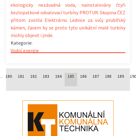
ekologicky nezávadná voda, nainstalovány čtyři
bezlopatkové odvalovací turbíny PROTUR. Skupina ČEZ
přitom zvolila Elektrárnu Ledvice za svůj prubířský
kámen, časem by se proto tyto unikátní malé turbíny
mohly objevit i jinde.
Kategorie:
Vodní energie
…
180
181
182
183
184
185
186
187
188
189
19