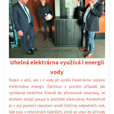
15.06.2020 | 18:07
Uhelná elektrárna využívá i energii
vody
Nejen z uhlí, ale i z vody již vyrábí Elektrárna Ledvice
elektrickou energii. Zatímco v prvním případě jde
vyrobená elektřina hlavně do přenosové soustavy, ve
druhém slouží pouze k potřebě elektrárny. Konkrétně
je s její pomocí nasvícen areál čistírny odpadních vod,
kde jsou v retenčních nádržích, jimiž se vrací do přírody