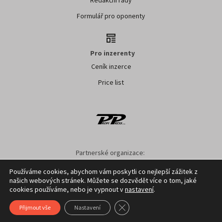
Formulář pro oponenty
Pro inzerenty
Ceník inzerce
Price list
Partnerské organizace:
SMO ČR
SMS ČR
SPOV ČR
NS MAS ČR
NSZM ČR
Používáme cookies, abychom vám poskytli co nejlepší zážitek z
našich webových stránek. Můžete se dozvědět více o tom, jaké
Nastavení cookies
GDPR
Facebook
Kontakt
cookies používáme, nebo je vypnout v
nastavení
.
Zavřít cookie lištu GDPR
Přijmout vše
Nastavení
Copyright ©
2026
Profi Press s.r.o.