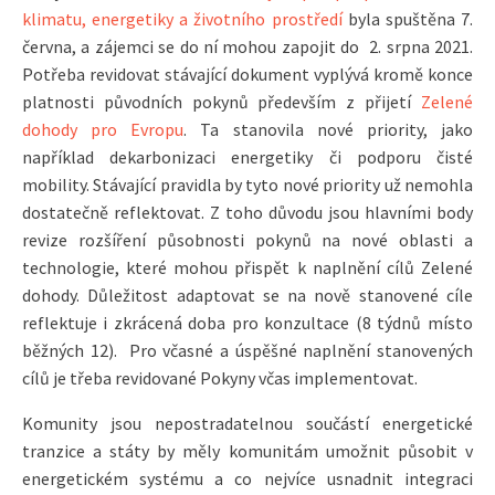
klimatu, energetiky a životního prostředí
byla spuštěna 7.
června, a zájemci se do ní mohou zapojit do 2. srpna 2021.
Potřeba revidovat stávající dokument vyplývá kromě konce
platnosti původních pokynů především z přijetí
Zelené
dohody pro Evropu
. Ta stanovila nové priority, jako
například dekarbonizaci energetiky či podporu čisté
mobility. Stávající pravidla by tyto nové priority už nemohla
dostatečně reflektovat. Z toho důvodu jsou hlavními body
revize rozšíření působnosti pokynů na nové oblasti a
technologie, které mohou přispět k naplnění cílů Zelené
dohody. Důležitost adaptovat se na nově stanovené cíle
reflektuje i zkrácená doba pro konzultace (8 týdnů místo
běžných 12). Pro včasné a úspěšné naplnění stanovených
cílů je třeba revidované Pokyny včas implementovat.
Komunity jsou nepostradatelnou součástí energetické
tranzice a státy by měly komunitám umožnit působit v
energetickém systému a co nejvíce usnadnit integraci