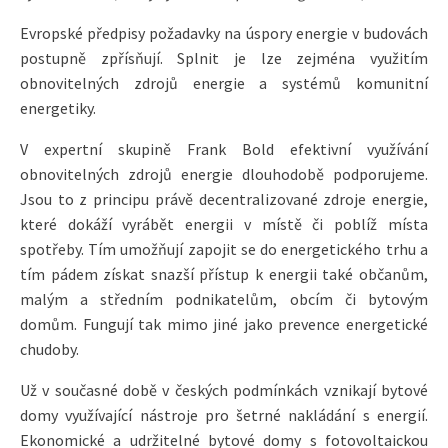
Evropské předpisy požadavky na úspory energie v budovách
postupně zpřísňují. Splnit je lze zejména využitím
obnovitelných zdrojů energie a systémů komunitní
energetiky.
V expertní skupině Frank Bold efektivní využívání
obnovitelných zdrojů energie dlouhodobě podporujeme.
Jsou to z principu právě decentralizované zdroje energie,
které dokáží vyrábět energii v místě či poblíž místa
spotřeby. Tím umožňují zapojit se do energetického trhu a
tím pádem získat snazší přístup k energii také občanům,
malým a středním podnikatelům, obcím či bytovým
domům. Fungují tak mimo jiné jako prevence energetické
chudoby.
Už v současné době v českých podmínkách vznikají bytové
domy využívající nástroje pro šetrné nakládání s energií.
Ekonomické a udržitelné bytové domy s fotovoltaickou