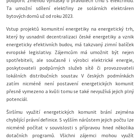
podpořit změnou vyhlášky o pravidlech trhu s elektřinou.
Ta umožní sdílení elektřiny ze solárních elektráren
bytových domů už od roku 2023.
Vstup projektů komunitní energetiky na energetický trh,
který by usnadnil decentralizaci české energetiky a vznik
energeticky efektivních budov, má takzvaný zimní balíček
evropské legislativy. Zájemcům má umožnit být nejen
spotřebiteli, ale současně i výrobci elektrické energie,
poskytovateli podpůrných služeb sítě či provozovateli
lokálních distribučních soustav. V českých podmínkách
zatím nicméně není postavení energetických komunit
přesně vymezeno a kvůli tomu se také nevyužívá jejich plný
potenciál.
Širšímu využití energetických komunit brání zejména
chybějící právní definice. S vyšším nárůstem jejich počtu lze
nicméně počítat v souvislosti s přípravou hned několika
dotačních programů. Všichni zájemci mohou využít