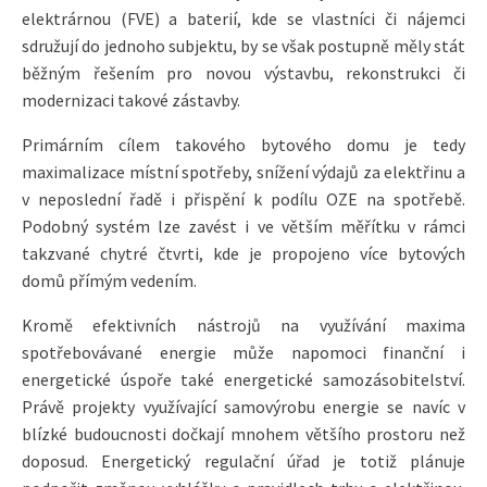
elektrárnou (FVE) a baterií, kde se vlastníci či nájemci
sdružují do jednoho subjektu, by se však postupně měly stát
běžným řešením pro novou výstavbu, rekonstrukci či
modernizaci takové zástavby.
Primárním cílem takového bytového domu je tedy
maximalizace místní spotřeby, snížení výdajů za elektřinu a
v neposlední řadě i přispění k podílu OZE na spotřebě.
Podobný systém lze zavést i ve větším měřítku v rámci
takzvané chytré čtvrti, kde je propojeno více bytových
domů přímým vedením.
Kromě efektivních nástrojů na využívání maxima
spotřebovávané energie může napomoci finanční i
energetické úspoře také energetické samozásobitelství.
Právě projekty využívající samovýrobu energie se navíc v
blízké budoucnosti dočkají mnohem většího prostoru než
doposud. Energetický regulační úřad je totiž plánuje