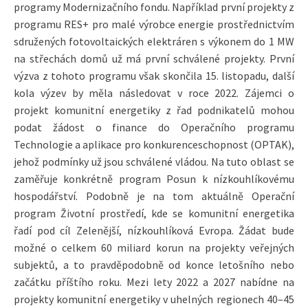
programy Modernizačního fondu. Například první projekty z
programu RES+ pro malé výrobce energie prostřednictvím
sdružených fotovoltaických elektráren s výkonem do 1 MW
na střechách domů už má první schválené projekty. První
výzva z tohoto programu však skončila 15. listopadu, další
kola výzev by měla následovat v roce 2022. Zájemci o
projekt komunitní energetiky z řad podnikatelů mohou
podat žádost o finance do Operačního programu
Technologie a aplikace pro konkurenceschopnost (OPTAK),
jehož podmínky už jsou schválené vládou. Na tuto oblast se
zaměřuje konkrétně program Posun k nízkouhlíkovému
hospodářství. Podobně je na tom aktuálně Operační
program Životní prostředí, kde se komunitní energetika
řadí pod cíl Zelenější, nízkouhlíková Evropa. Žádat bude
možné o celkem 60 miliard korun na projekty veřejných
subjektů, a to pravděpodobně od konce letošního nebo
začátku příštího roku. Mezi lety 2022 a 2027 nabídne na
projekty komunitní energetiky v uhelných regionech 40–45