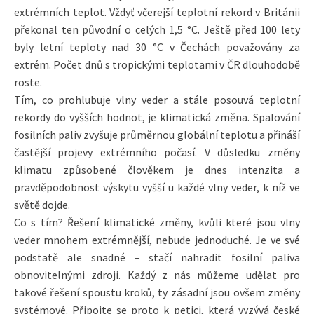
extrémních teplot. Vždyť včerejší teplotní rekord v Británii
překonal ten původní o celých 1,5 °C. Ještě před 100 lety
byly letní teploty nad 30 °C v Čechách považovány za
extrém. Počet dnů s tropickými teplotami v ČR dlouhodobě
roste.
Tím, co prohlubuje vlny veder a stále posouvá teplotní
rekordy do vyšších hodnot, je klimatická změna. Spalování
fosilních paliv zvyšuje průměrnou globální teplotu a přináší
častější projevy extrémního počasí. V důsledku změny
klimatu způsobené člověkem je dnes intenzita a
pravděpodobnost výskytu vyšší u každé vlny veder, k níž ve
světě dojde.
Co s tím? Řešení klimatické změny, kvůli které jsou vlny
veder mnohem extrémnější, nebude jednoduché. Je ve své
podstatě ale snadné – stačí nahradit fosilní paliva
obnovitelnými zdroji. Každý z nás můžeme udělat pro
takové řešení spoustu kroků, ty zásadní jsou ovšem změny
systémové. Připojte se proto k petici, která vyzývá české