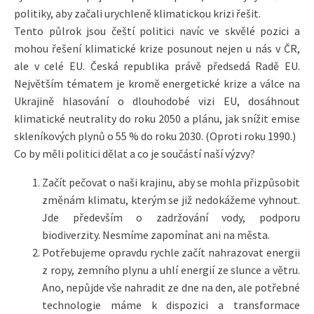
politiky, aby začali urychleně klimatickou krizi řešit.
Tento půlrok jsou čeští politici navíc ve skvělé pozici a
mohou řešení klimatické krize posunout nejen u nás v ČR,
ale v celé EU. Česká republika právě předsedá Radě EU.
Největším tématem je kromě energetické krize a válce na
Ukrajině hlasování o dlouhodobé vizi EU, dosáhnout
klimatické neutrality do roku 2050 a plánu, jak snížit emise
skleníkových plynů o 55 % do roku 2030. (Oproti roku 1990.)
Co by měli politici dělat a co je součástí naší výzvy?
Začít pečovat o naši krajinu, aby se mohla přizpůsobit
změnám klimatu, kterým se již nedokážeme vyhnout.
Jde především o zadržování vody, podporu
biodiverzity. Nesmíme zapomínat ani na města.
Potřebujeme opravdu rychle začít nahrazovat energii
z ropy, zemního plynu a uhlí energií ze slunce a větru.
Ano, nepůjde vše nahradit ze dne na den, ale potřebné
technologie máme k dispozici a transformace