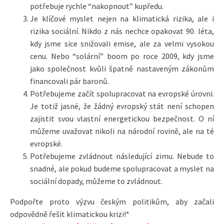
potřebuje rychle “nakopnout” kupředu.
Je klíčové myslet nejen na klimatická rizika, ale i
rizika sociální. Nikdo z nás nechce opakovat 90. léta,
kdy jsme sice snižovali emise, ale za velmi vysokou
cenu. Nebo “solární” boom po roce 2009, kdy jsme
jako společnost kvůli špatně nastaveným zákonům
financovali pár baronů.
Potřebujeme začít spolupracovat na evropské úrovni.
Je totiž jasné, že žádný evropský stát není schopen
zajistit svou vlastní energetickou bezpečnost. O ní
můžeme uvažovat nikoli na národní rovině, ale na té
evropské.
Potřebujeme zvládnout následující zimu. Nebude to
snadné, ale pokud budeme spolupracovat a myslet na
sociální dopady, můžeme to zvládnout.
Podpořte proto výzvu českým politikům, aby začali
odpovědně řešit klimatickou krizi!*