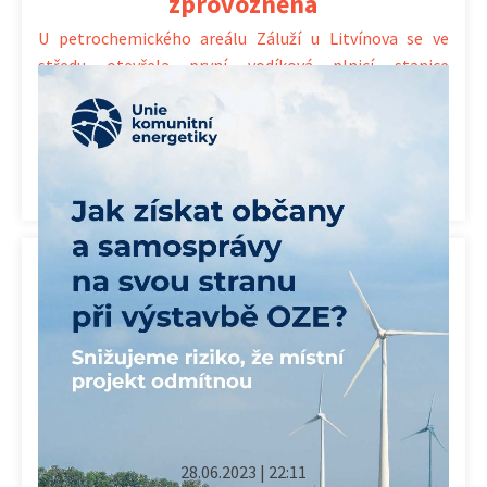
zprovozněna
U petrochemického areálu Záluží u Litvínova se ve
středu otevřela první vodíková plnicí stanice
v Ústeckém kraji a čtvrtá v Česku. Zároveň v Mostě
a Litvínově […]
Kategorie:
Aktuálně
,
Alternativní zdroje
,
Doprava
28.06.2023 | 22:11