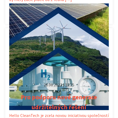
Kategorie:
Aktuálně
,
Energetika
26.06.2023 | 12:25
Pro podporu nové generace
udržitelných řešení
Hello CleanTech je zcela novou iniciativou společností