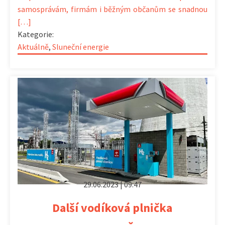
samosprávám, firmám i běžným občanům se snadnou
[…]
Kategorie:
Aktuálně
,
Sluneční energie
29.06.2023 | 09:47
Další vodíková plnička