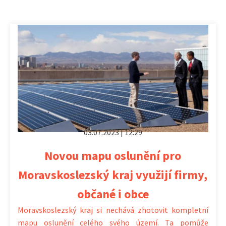
03.07.2023 | 12:29
Novou mapu oslunění pro
Moravskoslezský kraj využijí firmy,
občané i obce
Moravskoslezský kraj si nechává zhotovit kompletní
mapu oslunění celého svého území. Ta pomůže