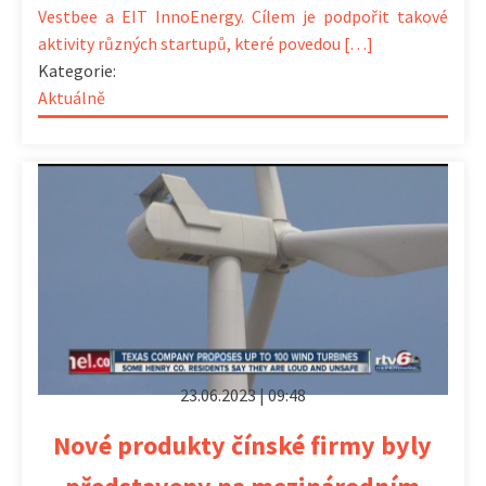
Vestbee a EIT InnoEnergy. Cílem je podpořit takové
aktivity různých startupů, které povedou […]
Kategorie:
Aktuálně
23.06.2023 | 09:48
Nové produkty čínské firmy byly