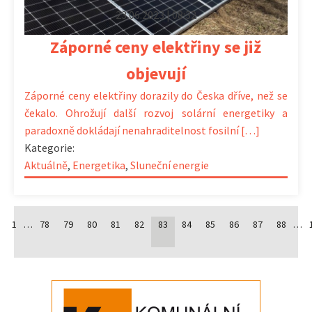
23.06.2023 | 08:32
Záporné ceny elektřiny se již
objevují
Záporné ceny elektřiny dorazily do Česka dříve, než se
čekalo. Ohrožují další rozvoj solární energetiky a
paradoxně dokládají nenahraditelnost fosilní […]
Kategorie:
Aktuálně
,
Energetika
,
Sluneční energie
1
…
78
79
80
81
82
83
84
85
86
87
88
…