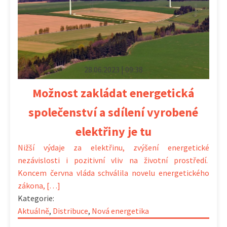
28.06.2023 | 09:38
Možnost zakládat energetická
společenství a sdílení vyrobené
elektřiny je tu
Nižší výdaje za elektřinu, zvýšení energetické
nezávislosti i pozitivní vliv na životní prostředí.
Koncem června vláda schválila novelu energetického
zákona, […]
Kategorie:
Aktuálně
,
Distribuce
,
Nová energetika