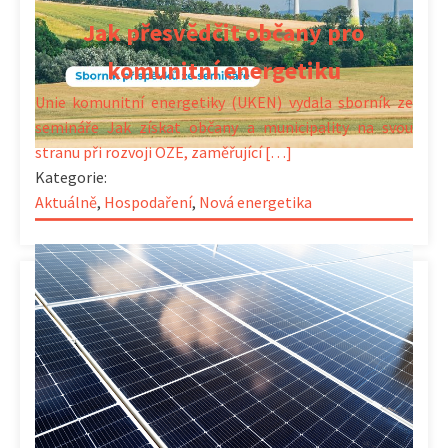
Jak přesvědčit občany pro
komunitní energetiku
Unie komunitní energetiky (UKEN) vydala sborník ze
semináře Jak získat občany a municipality na svou
stranu při rozvoji OZE, zaměřující […]
Kategorie:
Aktuálně
,
Hospodaření
,
Nová energetika