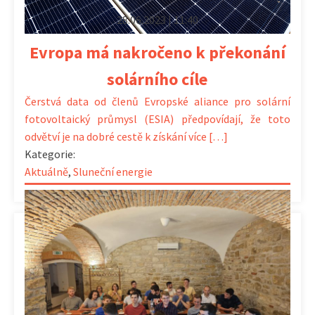
28.06.2023 | 11:40
Evropa má nakročeno k překonání
solárního cíle
Čerstvá data od členů Evropské aliance pro solární
fotovoltaický průmysl (ESIA) předpovídají, že toto
odvětví je na dobré cestě k získání více […]
Kategorie:
Aktuálně
,
Sluneční energie