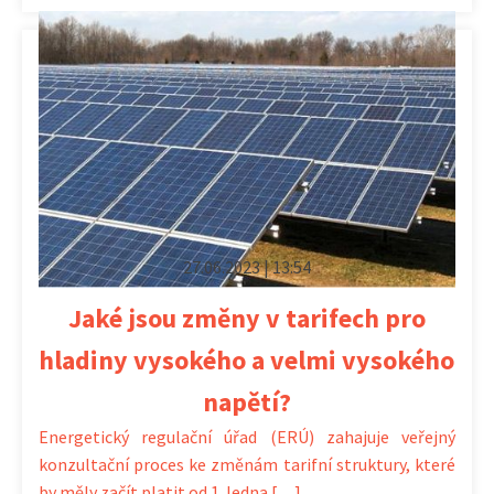
27.06.2023 | 13:54
Jaké jsou změny v tarifech pro
hladiny vysokého a velmi vysokého
napětí?
Energetický regulační úřad (ERÚ) zahajuje veřejný
konzultační proces ke změnám tarifní struktury, které
by měly začít platit od 1. ledna […]