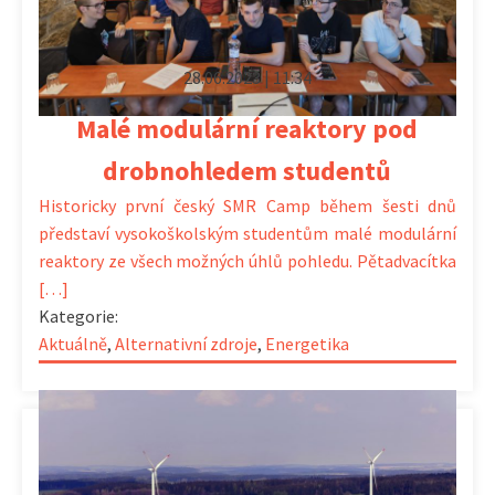
28.06.2023 | 11:34
Malé modulární reaktory pod
drobnohledem studentů
Historicky první český SMR Camp během šesti dnů
představí vysokoškolským studentům malé modulární
reaktory ze všech možných úhlů pohledu. Pětadvacítka
[…]
Kategorie:
Aktuálně
,
Alternativní zdroje
,
Energetika