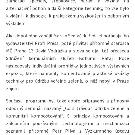
zametací speciály, štěpkovače, nářadí a vozidla na
alternativní pohon a další kategorie techniky, to vše bylo
k vidění i k dispozici k praktickému vyzkoušení s odborným
výkladem.
Akci dopoledne zahájil Martin Sedláček, ředitel pořádajícího
vydavatelství Profi Press, poté přivítal přítomné starosta
MČ Praha 13 David Vodrážka a slova se ujal též předseda
Sdružení komunálních služeb Bohumil Rataj. Poté
následovaly individuální prohlídky jednotlivých výstavních
expozic, které nahradily komentované praktické ukázky
techniky pro údržbu veřejné zeleně, o něž nebyl v Praze
zájem.
Součástí programu byl také dobře připravený a přínosný
odborný seminář nazvaný „Co s trávou? Údržba zeleně a
komunitní kompostování“. S principy kompostování a
základními používanými technologiemi a mechanizací
seznámil přítomné Petr Plíva z Výzkumného ústavu