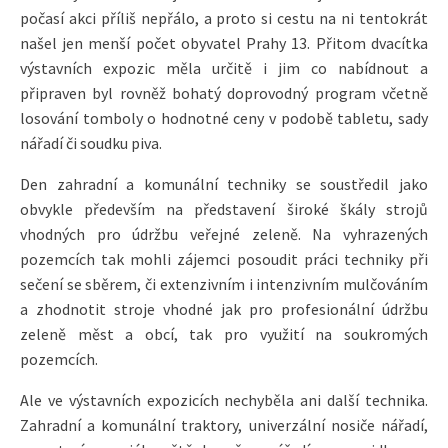
počasí akci příliš nepřálo, a proto si cestu na ni tentokrát
našel jen menší počet obyvatel Prahy 13. Přitom dvacítka
výstavních expozic měla určitě i jim co nabídnout a
připraven byl rovněž bohatý doprovodný program včetně
losování tomboly o hodnotné ceny v podobě tabletu, sady
nářadí či soudku piva.
Den zahradní a komunální techniky se soustředil jako
obvykle především na představení široké škály strojů
vhodných pro údržbu veřejné zeleně. Na vyhrazených
pozemcích tak mohli zájemci posoudit práci techniky při
sečení se sběrem, či extenzivním i intenzivním mulčováním
a zhodnotit stroje vhodné jak pro profesionální údržbu
zeleně měst a obcí, tak pro využití na soukromých
pozemcích.
Ale ve výstavních expozicích nechyběla ani další technika.
Zahradní a komunální traktory, univerzální nosiče nářadí,