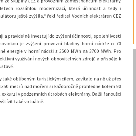
kům ze Skupiny ČEZ a provozním zaměstnancům elektrárny.
letech rozsáhlou modernizací, která účinnost a tedy i
átoru ještě zvýšila,“ řekl ředitel Vodních elektráren ČEZ
 a pravidelně investují do zvýšení účinnosti, spolehlivosti
novinkou je zvýšení provozní hladiny horní nádrže o 70
né energie v horní nádrži z 3500 MWh na 3700 MWh. Pro
fektivní využívání nových obnovitelných zdrojů a přispěje k
ustavě.
ly také oblíbeným turistickým cílem, zavítalo na ně už přes
ce 1350 metrů nad mořem si každoročně prohlédne kolem 90
jít exkurzi v podzemních útrobách elektrárny. Další fanoušci
štívit také virtuálně.