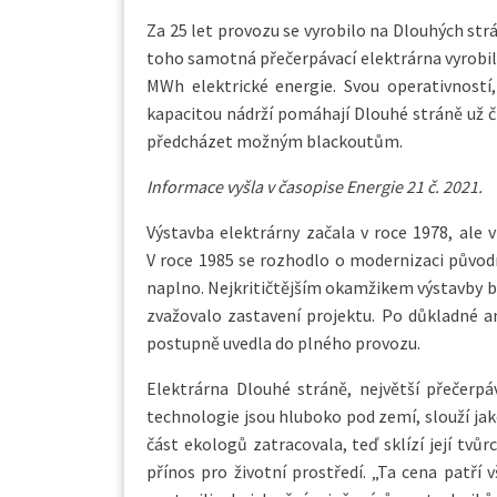
Za 25 let provozu se vyrobilo na Dlouhých str
toho samotná přečerpávací elektrárna vyrobil
MWh elektrické energie. Svou operativností
kapacitou nádrží pomáhají Dlouhé stráně už čt
předcházet možným blackoutům.
Informace vyšla v časopise Energie 21 č. 2021.
Výstavba elektrárny začala v roce 1978, ale
V roce 1985 se rozhodlo o modernizaci původ
naplno. Nejkritičtějším okamžikem výstavby by
zvažovalo zastavení projektu. Po důkladné a
postupně uvedla do plného provozu.
Elektrárna Dlouhé stráně, největší přečerpáv
technologie jsou hluboko pod zemí, slouží jak
část ekologů zatracovala, teď sklízí její tv
přínos pro životní prostředí. „Ta cena patří 