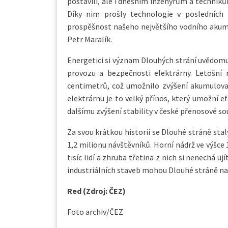
postavili, ale i dnešním inženýrům a techni
Díky nim prošly technologie v posledních 
prospěšnost našeho největšího vodního akumul
Petr Maralík.
Energetici si význam Dlouhých strání uvědomují
provozu a bezpečnosti elektrárny. Letošní 
centimetrů, což umožnilo zvýšení akumulova
elektrárnu je to velký přínos, který umožní e
dalšímu zvýšení stability v české přenosové so
Za svou krátkou historii se Dlouhé stráně sta
1,2 milionu návštěvníků. Horní nádrž ve výš
tisíc lidí a zhruba třetina z nich si nenechá u
industriálních staveb mohou Dlouhé stráně nav
Red (Zdroj: ČEZ)
Foto archiv/ČEZ