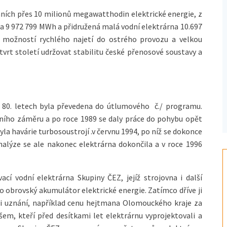
áních přes 10 milionů megawatthodin elektrické energie, z
a 9 972 799 MWh a přidružená malá vodní elektrárna 10.697
, možností rychlého najetí do ostrého provozu a velkou
vrt století udržovat stabilitu české přenosové soustavy a
 v 80. letech byla převedena do útlumového č./ programu.
ního záměru a po roce 1989 se daly práce do pohybu opět
la havárie turbosoustrojí .v červnu 1994, po níž se dokonce
nalýze se ale nakonec elektrárna dokončila a v roce 1996
ací vodní elektrárna Skupiny ČEZ, jejíž strojovna i další
o obrovský akumulátor elektrické energie. Zatímco dříve ji
ůrci uznání, například cenu hejtmana Olomouckého kraje za
všem, kteří před desítkami let elektrárnu vyprojektovali a