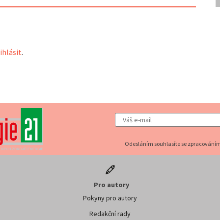
ihlásit
.
Odesláním souhlasíte se zpracováním
Pro autory
Pokyny pro autory
Redakční rady