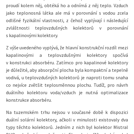
proudí kolem něj, obtéká ho a odnímá z něj teplo. Vzduch
jako teplonosná látka ale má v porovnání s vodou zcela
odlišné fyzikální vlastnosti, z čehož vyplývají i následující
zvláštnosti teplovzdušných kolektorů v porovnání
s kapalinovými kolektory.
Z výše uvedeného vyplývá, že hlavní konstrukční rozdíl mezi
kapalinovými a teplovzdušnými kolektory spočívá
v konstrukci absorbéru. Zatímco pro kapalinové kolektory
je důležité, aby absorpční plocha byla kompaktní a tepelně
vodivá, u teplovzdušných kolektorů je naproti tomu snaha
co nejvíce zvětšit teplosměnnou plochu. Tudíž, pro návrh
duálního kolektoru voda/vzduch je nutná optimalizace
konstrukce absorbéru.
Na tuzemském trhu nejsou v současné době k dispozici
duální solární kolektory, ačkoli v minulosti existovaly dva
typy těchto kolektorů. Jedním z nich byl kolektor Mistral