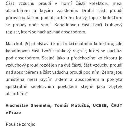
Část vzduchu proudí v horní části kolektoru mezi
absorbérem a krycím zasklením. Druhá část proudí
pórovitou látkou pod absorbérem. Na výstupu z kolektoru
se proudy opět spojí. Kapalinovou část tvoří trubkový
registr, který se nachází nad absorbérem.
Ma a kol. [5] představili konstrukci duálního kolektoru, kde
kapalinovou část tvoří trubkový registr, který se nachází
pod absorbérem. Stejné jako u předchozího kolektoru je
vzduchový proud rozdělen na dvě části, část vzduchu proudí
nad absorbérem a část vzduchu proudí pod ním. Žebra jsou
umístěna mezi krycím sklem a absorbérem a pokryta
spektrálně selektivním povlakem stejně jako zbytek
absorbéru.*
Viacheslav Shemelin, Tomáš Matuška, UCEEB, ČVUT
v Praze
Použité zdroje: