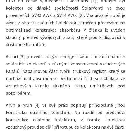
DUO od české společnosti Ekosolaris [1], druhým byl
kolektor od dánské společnosti SolarVenti ve dvou
provedeních SV30 AWX a SV14 AWX [2]. V současné době je
vývoj v oblasti duálních kolektorů zaměřen především na
optimalizaci konstrukce absorbéru. V článku je uveden
stručný přehled vývojových snah, které jsou k dispozici v
dostupné literatuře.
Assari [3] provedl analýzu energetického chování duálních
solárních kolektorů s různými konstrukcemi vzduchových
kanálů. Kapalinovou část tvořil trubkový registr, který se
nachází nad absorbérem. Vzduchová část se skládala ze
vzduchových kanálů různého tvaru, umístěných pod
absorbérem.
Arun a Arun [4] ve své práci popisují principiálně jinou
konstrukci duálního kolektoru. Na rozdíl od předchozí
konstrukce duálního kolektoru, v tomto kolektoru
vzduchový proud se dělí při vstupu do kolektoru na dvě části.