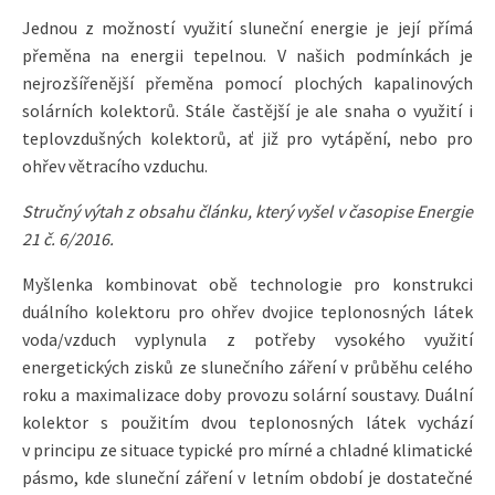
Jednou z možností využití sluneční energie je její přímá
přeměna na energii tepelnou. V našich podmínkách je
nejrozšířenější přeměna pomocí plochých kapalinových
solárních kolektorů. Stále častější je ale snaha o využití i
teplovzdušných kolektorů, ať již pro vytápění, nebo pro
ohřev větracího vzduchu.
Stručný výtah z obsahu článku, který vyšel v časopise Energie
21 č. 6/2016.
Myšlenka kombinovat obě technologie pro konstrukci
duálního kolektoru pro ohřev dvojice teplonosných látek
voda/vzduch vyplynula z potřeby vysokého využití
energetických zisků ze slunečního záření v průběhu celého
roku a maximalizace doby provozu solární soustavy. Duální
kolektor s použitím dvou teplonosných látek vychází
v principu ze situace typické pro mírné a chladné klimatické
pásmo, kde sluneční záření v letním období je dostatečné