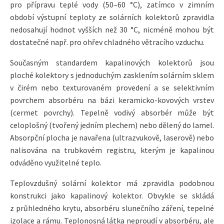
pro přípravu teplé vody (50–60 °C), zatímco v zimním
období výstupní teploty ze solárních kolektorů zpravidla
nedosahují hodnot vyšších než 30 °C, nicméně mohou být
dostatečné např. pro ohřev chladného větracího vzduchu.
Současným standardem kapalinových kolektorů jsou
ploché kolektory s jednoduchým zasklením solárním sklem
v čirém nebo texturovaném provedení a se selektivním
povrchem absorbéru na bázi keramicko-kovových vrstev
(cermet povrchy). Tepelně vodivý absorbér může být
celoplošný (tvořený jedním plechem) nebo dělený do lamel.
Absorpční plocha je navařena (ultrazvukově, laserově) nebo
nalisována na trubkovém registru, kterým je kapalinou
odváděno využitelné teplo.
Teplovzdušný solární kolektor má zpravidla podobnou
konstrukci jako kapalinový kolektor. Obvykle se skládá
z průhledného krytu, absorbéru slunečního záření, tepelné
izolace a rámu. Teplonosná látka neproudí v absorbéru, ale