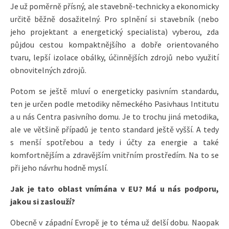
Je už poměrně přísný, ale stavebně-technicky a ekonomicky
určitě běžně dosažitelný. Pro splnění si stavebník (nebo
jeho projektant a energetický specialista) vyberou, zda
půjdou cestou kompaktnějšího a dobře orientovaného
tvaru, lepší izolace obálky, účinnějších zdrojů nebo využití
obnovitelných zdrojů.
Potom se ještě mluví o energeticky pasivním standardu,
ten je určen podle metodiky německého Pasivhaus Intitutu
a u nás Centra pasivního domu. Je to trochu jiná metodika,
ale ve většině případů je tento standard ještě vyšší. A tedy
s menší spotřebou a tedy i účty za energie a také
komfortnějším a zdravějším vnitřním prostředím. Na to se
při jeho návrhu hodně myslí.
Jak je tato oblast vnímána v EU? Má u nás podporu,
jakou si zaslouží?
Obecně v západní Evropě je to téma už delší dobu. Naopak