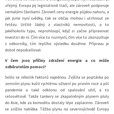
zřejmý. Evropa jej legislativně tlačí, ale zároveň podporuje
nemalými částkami. Zároveň ceny energie půjdou nahoru, a
jak jsme nyní svědky, tak se občas mohou i utrhnout ze
řetězu. Určitě žádný z vlastníků nemovitosti, a to
jakéhokoliv typu, neprohloupí, když si začne připravovat
investici do ní. Čím více to rozmyslí, čím více to zkonzultuje
s odborníky, tím lepšího výsledku dosáhne. Přípravu je
dobré nepodceňovat.
V čem jsou příčiny zdražení energie a co může
odběratelům pomoci?
Sešlo se několik faktorů najednou. Zvýšila se poptávka po
zemním plynu kvůli rychlému oživení po prvním roce a půl
pandemie a také odklonu od spalování uhlí, a to
celosvětově. Takže tankery se zkapalněným plynem pluly
do Asie, kde za komoditu dostaly lépe zaplaceno. Zároveň
se snížila nabídka. Těžba plynu na severovýchodě Evropy