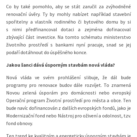
Co by také pomohlo, aby se stát zaručil za zvýhodněné
renovační úvěry. Ty by mohly nabízet například stavební
spořitelny a vlastník rodinného či bytového domu by si
s nimi předfinancoval dotaci a zejména dofinacoval
zbývající část investice. Na tomto schématu ministerstvo
životního prostředí s bankami nyní pracuje, snad se jej
podaří dotáhnout do úspěšného konce.
Jakou šanci dává úsporným stavbám nová vláda?
Nová vláda ve svém prohlášení slibuje, že dál bude
programy pro renovace budov dále rozvíjet. To znamená
Novou zelená úsporám pro domácnosti nebo evropský
Operační program Životní prostředí pro města a obce. Ten
bude navíc dofinancován z dalších evropských fondů, jako je
Modernizační fond nebo Nástroj pro oživení a odolnost, tzv.
fond obnovy.
Ten trend ke kvalitním a energeticky úsporným stavbám je