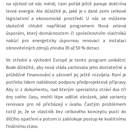
na východ od nás méně, tam pořád ještě panuje doktrína
levné energie. Ale důležité je, jaké je v dané zemi celkové
legislativní a ekonomické prostředí. U nás se můžeme
skutečně chlubit například programem Nová zelená
úsporám, který domácnostem či společenstvím vlastníků
nabízí pro energeticky úspornou renovaci a instalaci
obnovitelných zdrojů zhruba 30 až 50 % dotaci.
Ve střední a východní Evropě je tento program unikátní.
Bude důležité, aby nová vláda zachovala jeho dostatečné a
průběžné financování a zároveň jej ještě rozvíjela. Nyní je
potřeba lidem nabídnout podporu předprojektové přípravy.
Aby si z dokumentu, nad kterým specialista stráví dva tři
dny svého času, mohli lépe udělat obrázek, jaké varianty
renovace pro ně přicházejí v úvahu. Častým problémem
totiž je, že se vlastník bez celkového konceptu pustí do
dílčího opatření a potom si zablokuje postup ke kvalitnímu
finálnímu stavu.