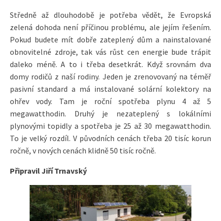
Středně až dlouhodobě je potřeba vědět, že Evropská
zelená dohoda není příčinou problému, ale jejím řešením.
Pokud budete mít dobře zateplený dům a nainstalované
obnovitelné zdroje, tak vás růst cen energie bude trápit
daleko méně. A to i třeba desetkrát. Když srovnám dva
domy rodičů z naší rodiny. Jeden je zrenovovaný na téměř
pasivní standard a má instalované solární kolektory na
ohřev vody. Tam je roční spotřeba plynu 4 až 5
megawatthodin. Druhý je nezateplený s lokálními
plynovými topidly a spotřeba je 25 až 30 megawatthodin.
To je velký rozdíl. V původních cenách třeba 20 tisíc korun
ročně, v nových cenách klidně 50 tisíc ročně.
Připravil Jiří Trnavský