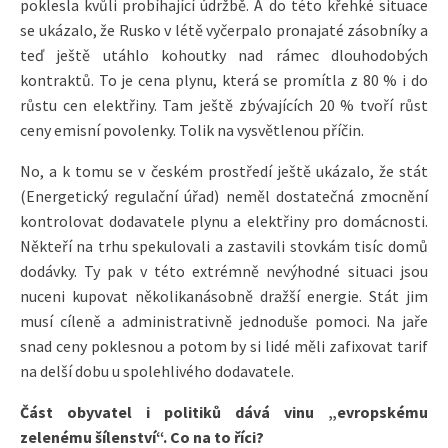
poklesla kvůli probíhající údržbě. A do této křehké situace
se ukázalo, že Rusko v létě vyčerpalo pronajaté zásobníky a
teď ještě utáhlo kohoutky nad rámec dlouhodobých
kontraktů. To je cena plynu, která se promítla z 80 % i do
růstu cen elektřiny. Tam ještě zbývajících 20 % tvoří růst
ceny emisní povolenky. Tolik na vysvětlenou příčin.
No, a k tomu se v českém prostředí ještě ukázalo, že stát
(Energetický regulační úřad) neměl dostatečná zmocnění
kontrolovat dodavatele plynu a elektřiny pro domácnosti.
Někteří na trhu spekulovali a zastavili stovkám tisíc domů
dodávky. Ty pak v této extrémně nevýhodné situaci jsou
nuceni kupovat několikanásobně dražší energie. Stát jim
musí cíleně a administrativně jednoduše pomoci. Na jaře
snad ceny poklesnou a potom by si lidé měli zafixovat tarif
na delší dobu u spolehlivého dodavatele.
Část obyvatel i politiků dává vinu „evropskému
zelenému šílenství“. Co na to říci?