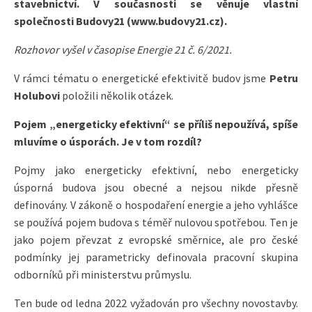
stavebnictví. V současnosti se věnuje vlastní
společnosti Budovy21 (www.budovy21.cz).
Rozhovor vyšel v časopise Energie 21 č. 6/2021.
V rámci tématu o energetické efektivitě budov jsme
Petru
Holubovi
položili několik otázek.
Pojem „energeticky efektivní“ se příliš nepoužívá, spíše
mluvíme o úsporách. Je v tom rozdíl?
Pojmy jako energeticky efektivní, nebo energeticky
úsporná budova jsou obecné a nejsou nikde přesně
definovány. V zákoně o hospodaření energie a jeho vyhlášce
se používá pojem budova s téměř nulovou spotřebou. Ten je
jako pojem převzat z evropské směrnice, ale pro české
podmínky jej parametricky definovala pracovní skupina
odborníků při ministerstvu průmyslu.
Ten bude od ledna 2022 vyžadován pro všechny novostavby.