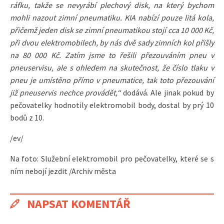
ráfku, takže se nevyrábí plechový disk, na který bychom
mohli nazout zimní pneumatiku. KIA nabízí pouze litá kola,
přičemž jeden disk se zimní pneumatikou stojí cca 10 000 Kč,
při dvou elektromobilech, by nás dvě sady zimních kol přišly
na 80 000 Kč. Zatím jsme to řešili přezouváním pneu v
pneuservisu, ale s ohledem na skutečnost, že číslo tlaku v
pneu je umístěno přímo v pneumatice, tak toto přezouvání
již pneuservis nechce provádět,“
dodává. Ale jinak pokud by
pečovatelky hodnotily elektromobil body, dostal by prý 10
bodů z 10.
/ev/
Na foto: Služební elektromobil pro pečovatelky, které se s
ním nebojí jezdit /Archiv města
NAPSAT KOMENTÁŘ