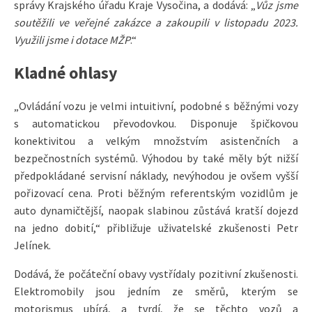
správy Krajského úřadu Kraje Vysočina, a dodává: „
Vůz jsme
soutěžili ve veřejné zakázce a zakoupili v listopadu 2023.
Využili jsme i dotace MŽP
.“
Kladné ohlasy
„Ovládání vozu je velmi intuitivní, podobné s běžnými vozy
s automatickou převodovkou. Disponuje špičkovou
konektivitou a velkým množstvím asistenčních a
bezpečnostních systémů. Výhodou by také měly být nižší
předpokládané servisní náklady, nevýhodou je ovšem vyšší
pořizovací cena. Proti běžným referentským vozidlům je
auto dynamičtější, naopak slabinou zůstává kratší dojezd
na jedno dobití,“ přibližuje uživatelské zkušenosti Petr
Jelínek.
Dodává, že počáteční obavy vystřídaly pozitivní zkušenosti.
Elektromobily jsou jedním ze směrů, kterým se
motorismus ubírá, a tvrdí, že se těchto vozů a