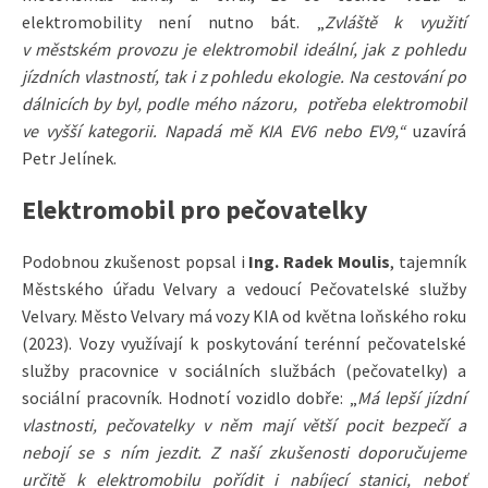
elektromobility není nutno bát. „
Zvláště k využití
v městském provozu je elektromobil ideální, jak z pohledu
jízdních vlastností, tak i z pohledu ekologie. Na cestování po
dálnicích by byl, podle mého názoru, potřeba elektromobil
ve vyšší kategorii. Napadá mě KIA EV6 nebo EV9,“
uzavírá
Petr Jelínek.
Elektromobil pro pečovatelky
Podobnou zkušenost popsal i
Ing. Radek Moulis
, tajemník
Městského úřadu Velvary a vedoucí Pečovatelské služby
Velvary. Město Velvary má vozy KIA od května loňského roku
(2023). Vozy využívají k poskytování terénní pečovatelské
služby pracovnice v sociálních službách (pečovatelky) a
sociální pracovník. Hodnotí vozidlo dobře: „
Má lepší jízdní
vlastnosti, pečovatelky v něm mají větší pocit bezpečí a
nebojí se s ním jezdit. Z naší zkušenosti doporučujeme
určitě k elektromobilu pořídit i nabíjecí stanici, neboť