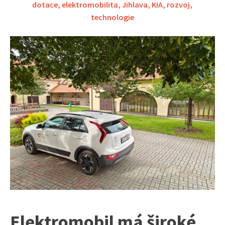
dotace
,
elektromobilita
,
Jihlava
,
KIA
,
rozvoj
,
technologie
Elektromobil má široké