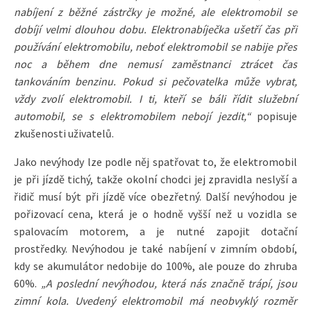
nabíjení z běžné zástrčky je možné, ale elektromobil se
dobíjí velmi dlouhou dobu. Elektronabíječka ušetří čas při
používání elektromobilu, neboť elektromobil se nabije přes
noc a během dne nemusí zaměstnanci ztrácet čas
tankováním benzinu. Pokud si pečovatelka může vybrat,
vždy zvolí elektromobil. I ti, kteří se báli řídit služební
automobil, se s elektromobilem nebojí jezdit,“
popisuje
zkušenosti uživatelů.
Jako nevýhody lze podle něj spatřovat to, že elektromobil
je při jízdě tichý, takže okolní chodci jej zpravidla neslyší a
řidič musí být při jízdě více obezřetný. Další nevýhodou je
pořizovací cena, která je o hodně vyšší než u vozidla se
spalovacím motorem, a je nutné zapojit dotační
prostředky. Nevýhodou je také nabíjení v zimním období,
kdy se akumulátor nedobije do 100%, ale pouze do zhruba
60%.
„A poslední nevýhodou, která nás značně trápí, jsou
zimní kola. Uvedený elektromobil má neobvyklý rozměr