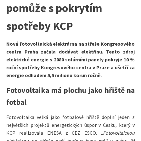
pomůže s pokrytím
spotřeby KCP
Nová fotovoltaická elektrárna na střeše Kongresového
centra Praha začala dodávat elektřinu. Tento zdroj
elektrické energie s 2080 solárními panely pokryje 10 %
roční spotřeby Kongresového centra v Praze a ušetří za
energie odhadem 5,5 milionu korun ročně.
Fotovoltaika má plochu jako hřiště na
fotbal
Fotovoltaika velká jako fotbalové hřiště doplní jeden z
největších projektů energetických úspor v Česku, který v
KCP realizovala ENESA z ČEZ ESCO.
„Fotovoltaickou
elektrárnu na střeše naší budovy jsme měli v plánu již