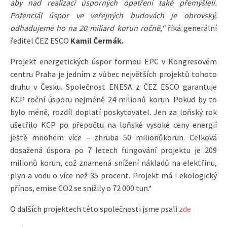
aby nad realizací úsporných opatření také přemýšleli.
Potenciál úspor ve veřejných budovách je obrovský,
odhadujeme ho na 20 miliard korun ročně,“
říká generální
ředitel ČEZ ESCO
Kamil Čermák.
Projekt energetických úspor formou EPC v Kongresovém
centru Praha je jedním z vůbec největších projektů tohoto
druhu v Česku. Společnost ENESA z ČEZ ESCO garantuje
KCP roční úsporu nejméně 24 milionů korun. Pokud by to
bylo méně, rozdíl doplatí poskytovatel. Jen za loňský rok
ušetřilo KCP po přepočtu na loňské vysoké ceny energií
ještě mnohem více – zhruba 50 milionůkorun. Celková
dosažená úspora po 7 letech fungování projektu je 209
milionů korun, což znamená snížení nákladů na elektřinu,
plyn a vodu o více než 35 procent. Projekt má i ekologický
přínos, emise CO2 se snížily o 72 000 tun.*
O dalších projektech této společnosti jsme psali
zde