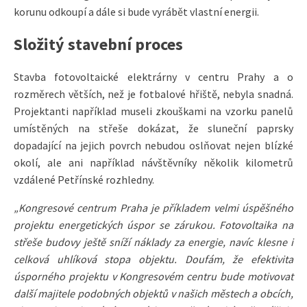
korunu odkoupí a dále si bude vyrábět vlastní energii.
Složitý stavební proces
Stavba fotovoltaické elektrárny v centru Prahy a o
rozměrech větších, než je fotbalové hřiště, nebyla snadná.
Projektanti například museli zkouškami na vzorku panelů
umístěných na střeše dokázat, že sluneční paprsky
dopadající na jejich povrch nebudou oslňovat nejen blízké
okolí, ale ani například návštěvníky několik kilometrů
vzdálené Petřínské rozhledny.
„Kongresové centrum Praha je příkladem velmi úspěšného
projektu energetických úspor se zárukou. Fotovoltaika na
střeše budovy ještě sníží náklady za energie, navíc klesne i
celková uhlíková stopa objektu. Doufám, že efektivita
úsporného projektu v Kongresovém centru bude motivovat
další majitele podobných objektů v našich městech a obcích,