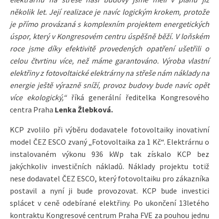
několik let. Její realizace je navíc logickým krokem, protože
je přímo provázaná s komplexním projektem energetických
úspor, který v Kongresovém centru úspěšně běží. V loňském
roce jsme díky efektivitě provedených opatření ušetřili o
celou čtvrtinu více, než máme garantováno. Výroba vlastní
elektřiny z fotovoltaické elektrárny na střeše nám náklady na
energie ještě výrazně sníží, provoz budovy bude navíc opět
více ekologický,“
říká generální ředitelka Kongresového
centra Praha
Lenka Žlebková.
KCP zvolilo při výběru dodavatele fotovoltaiky inovativní
model ČEZ ESCO zvaný „Fotovoltaika za 1 Kč“. Elektrárnu o
instalovaném výkonu 936 kWp tak získalo KCP bez
jakýchkoliv investičních nákladů. Náklady projektu totiž
nese dodavatel ČEZ ESCO, který fotovoltaiku pro zákazníka
postavil a nyní ji bude provozovat. KCP bude investici
splácet v ceně odebírané elektřiny. Po ukončení 13letého
kontraktu Kongresové centrum Praha FVE za pouhou jednu