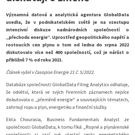
Významná datová a analytická agentura GlobalData
uvedla, že v podnikatelském světě je na vzestupu
intenzivní diskuze nadnárodních společností o
„přechodu energie“. Uprostřed geopolitického napětí a
rostoucích cen plynu o tom od ledna do srpna 2022
diskutovalo více než 400 společností, což je nárůst o
přibližně 7 % od roku 2021.
Článek vyšel v časopise Energie 21 č. 5/2022.
Databáze společnosti GlobalData Filing Analytics odhaluje,
že odvětví, která ve svých firemních záznamech nejvíce
diskutovala o „přeměně energie“ a souvisejících tématech,
zahrnují ropu a plyn, energetiku a finanční služby.
Ekta Chourasia, Business Fundamentals Analyst ze
společnosti GlobalData, k tomu říká: „Ropné a plynárenské
společnosti si razí své vlastní cesty energetického