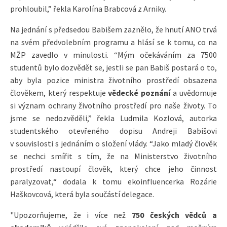
prohloubil,” řekla Karolína Brabcová z Arniky.
Na jednání s předsedou Babišem zaznělo, že hnutí ANO trvá
na svém předvolebním programu a hlásí se k tomu, co na
MŽP zavedlo v minulosti. “Mým očekáváním za 7500
studentů bylo dozvědět se, jestli se pan Babiš postará o to,
aby byla pozice ministra životního prostředí obsazena
člověkem, který respektuje
vědecké poznání
a uvědomuje
si význam ochrany životního prostředí pro naše životy. To
jsme se nedozvěděli,” řekla Ludmila Kozlová, autorka
studentského otevřeného dopisu Andreji Babišovi
v souvislosti s jednáním o složení vlády. “Jako mladý člověk
se nechci smířit s tím, že na Ministerstvo životního
prostředí nastoupí člověk, který chce jeho činnost
paralyzovat,“ dodala k tomu ekoinfluencerka Rozárie
Haškovcová, která byla součástí delegace.
"Upozorňujeme, že i více než
750 českých vědců a