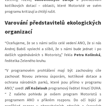
kotlíkových dotací – oblasti, které Motoristé ve svém
programu kritizují a chtějí rušit.​
Varování představitelů ekologických
organizací
“Oceňujeme, že se s námi sešlo celé vedení ANO, že si nás
Andrej Babiš vyslechl a slíbil, že s námi bude jednat i po
dalších vyjednáváních s Motoristy,” řekla
Petra Kolínská
,
ředitelka Zeleného kruhu.
“V programovém prohlášení mají být zachovány cíle
zachovat Novou zelenou úsporám, kotlíkové dotace a
ochrana národních parků, které jsou přímo v programu
ANO,” uvedl
Jiří Koželouh
programový ředitel Hnutí DUHA.
“ Z našeho pohledu je ovšem program Motoristů s
programem ANO v příkrém rozporu. Do očí bijící je
například rozpor v obnovitelných zdrojích a úsporách