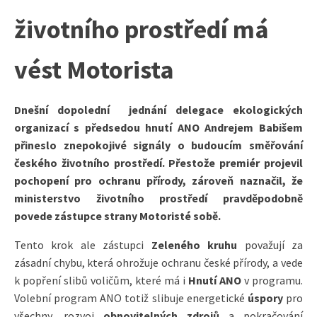
životního prostředí má
vést Motorista
Dnešní dopolední jednání delegace ekologických
organizací s předsedou hnutí ANO Andrejem Babišem
přineslo znepokojivé signály o budoucím směřování
českého životního prostředí. Přestože premiér projevil
pochopení pro ochranu přírody, zároveň naznačil, že
ministerstvo životního prostředí pravděpodobně
povede zástupce strany Motoristé sobě.​
Tento krok ale zástupci
Zeleného kruhu
považují za
zásadní chybu, která ohrožuje ochranu české přírody, a vede
k popření slibů voličům, které má i
Hnutí ANO
v programu.
Volební program ANO totiž slibuje energetické
úspory
pro
všechny, rozvoj
obnovitelných zdrojů
a pokračování