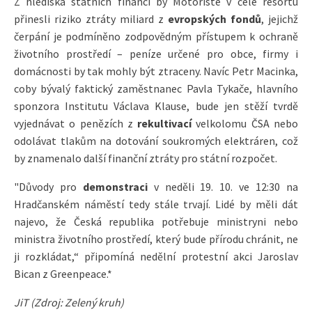
Z hlediska státních financí by Motoristé v čele resortu
přinesli riziko ztráty miliard z
evropských fondů
, jejichž
čerpání je podmíněno zodpovědným přístupem k ochraně
životního prostředí – peníze určené pro obce, firmy i
domácnosti by tak mohly být ztraceny. Navíc Petr Macinka,
coby bývalý faktický zaměstnanec Pavla Tykače, hlavního
sponzora Institutu Václava Klause, bude jen stěží tvrdě
vyjednávat o penězích z
rekultivací
velkolomu ČSA nebo
odolávat tlakům na dotování soukromých elektráren, což
by znamenalo další finanční ztráty pro státní rozpočet.
"Důvody pro
demonstraci
v neděli 19. 10. ve 12:30 na
Hradčanském náměstí tedy stále trvají. Lidé by měli dát
najevo, že Česká republika potřebuje ministryni nebo
ministra životního prostředí, který bude přírodu chránit, ne
ji rozkládat,“ připomíná nedělní protestní akci Jaroslav
Bican z Greenpeace.*
JiT (Zdroj: Zelený kruh)