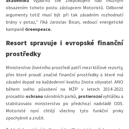
akademiků
vyjádřilo své znepokojení nad možným
obsazením tohoto postu zástupcem Motoristů. Odborné
argumenty totiž musí být při tak zásadním rozhodnutí
brány v potaz," říká Jaroslav Bican, vedoucí energetické
kampaně
Greenpeace.
Resort spravuje i evropské finanční
prostředky
Ministerstvo životního prostředí patří mezi klíčové rezorty,
přes které proudí značné finanční prostředky a které má
zásadní dopad na každodenní kvalitu života obyvatel. ANO
během svého působení na MŽP v letech 2014-2021
prosadilo
ochranu
národních parků,
protierozní
vyhlášku a
stabilizovalo ministerstvo po předchozí nadvládě ODS.
Motoristé nyní chtějí všechny tyto funkční prvky
zpochybnit a zrušit.