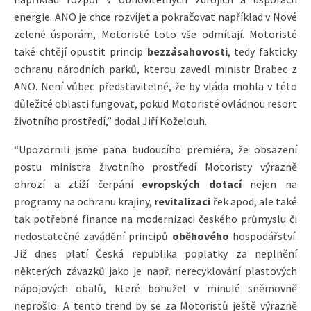
energie. ANO je chce rozvíjet a pokračovat například v Nové
zelené úsporám, Motoristé toto vše odmítají. Motoristé
také chtějí opustit princip
bezzásahovosti
, tedy fakticky
ochranu národních parků, kterou zavedl ministr Brabec z
ANO. Není vůbec představitelné, že by vláda mohla v této
důležité oblasti fungovat, pokud Motoristé ovládnou resort
životního prostředí,” dodal Jiří Koželouh.
“Upozornili jsme pana budoucího premiéra, že obsazení
postu ministra životního prostředí Motoristy výrazně
ohrozí a ztíží čerpání
evropských dotací
nejen na
programy na ochranu krajiny,
revitalizaci
řek apod, ale také
tak potřebné finance na modernizaci českého průmyslu či
nedostatečné zavádění principů
oběhového
hospodářství.
Již dnes platí Česká republika poplatky za neplnění
některých závazků jako je např. nerecyklování plastových
nápojových obalů, které bohužel v minulé sněmovně
neprošlo. A tento trend by se za Motoristů ještě výrazně