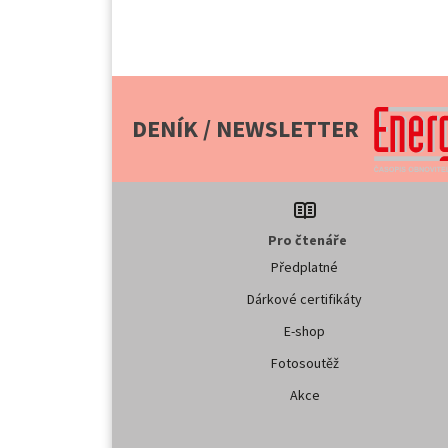
DENÍK / NEWSLETTER
Pro čtenáře
Předplatné
Dárkové certifikáty
E-shop
Fotosoutěž
Akce