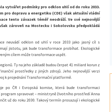
a vytvářet podmínky pro odklon uhlí od do roku 2033.
m pro dopravu a energetiku (CDE) však aktuální vládní
ace tento závazek téměř neodráží. Ve své nejnovější
 avšak zároveň na Mostecku i Sokolovsku předpokládá
ce neuvádí odklon od uhlí v roce 2033 jako jasný cíl s
mají jistotu, jak bude transformace probíhat. Ekologické
noveným cílem může transformace uspět.
gionů. Ty na jeho základě budou čerpat 41 miliard korun z
inanční prostředky z jiných zdrojů. Jeho nejnovější verzi
zvoj k projednání Transformační platformě.
uje po ČR i Evropská komise, která bude transformaci
í program spravovat – ministryně životního prostředí Anna
nčit už do roku 2030. Takový termín prosazují i ekologické