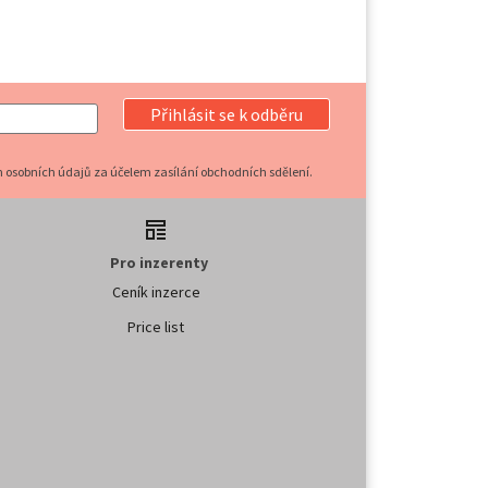
Přihlásit se k odběru
 osobních údajů za účelem zasílání obchodních sdělení.
Pro inzerenty
Ceník inzerce
Price list