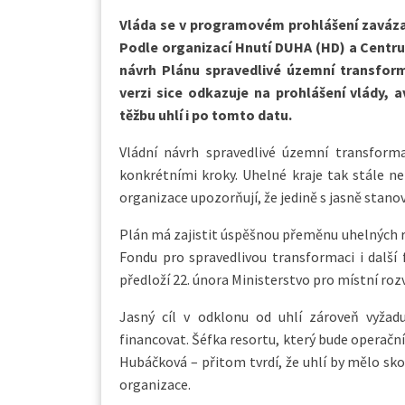
Vláda se v programovém prohlášení zavázal
Podle organizací Hnutí DUHA (HD) a Centru
návrh Plánu spravedlivé územní transform
verzi sice odkazuje na prohlášení vlády,
těžbu uhlí i po tomto datu.
Vládní návrh spravedlivé územní transforma
konkrétními kroky. Uhelné kraje tak stále ne
organizace upozorňují, že jedině s jasně sta
Plán má zajistit úspěšnou přeměnu uhelných re
Fondu pro spravedlivou transformaci i další f
předloží 22. února Ministerstvo pro místní ro
Jasný cíl v odklonu od uhlí zároveň vyžad
financovat. Šéfka resortu, který bude operačn
Hubáčková – přitom tvrdí, že uhlí by mělo sko
organizace.