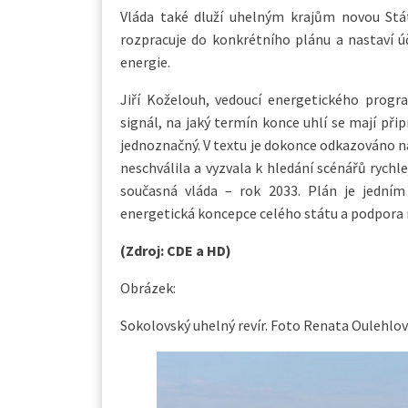
Vláda také dluží uhelným krajům novou Stát
rozpracuje do konkrétního plánu a nastaví ú
energie.
Jiří Koželouh, vedoucí energetického progr
signál, na jaký termín konce uhlí se mají při
jednoznačný. V textu je dokonce odkazováno n
neschválila a vyzvala k hledání scénářů rychl
současná vláda – rok 2033. Plán je jedním 
energetická koncepce celého státu a podpora 
(Zdroj: CDE a HD)
Obrázek:
Sokolovský uhelný revír. Foto Renata Oulehlov