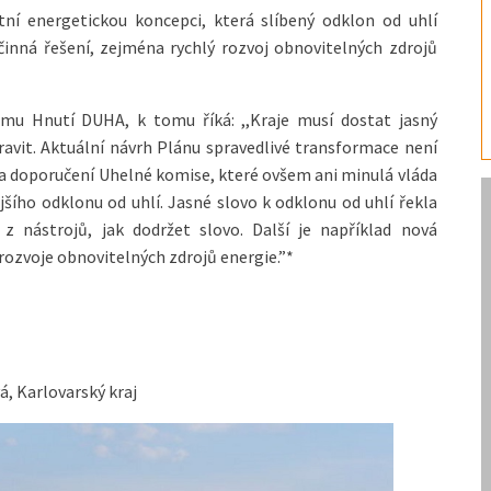
ní energetickou koncepci, která slíbený odklon od uhlí
činná řešení, zejména rychlý rozvoj obnovitelných zdrojů
amu Hnutí DUHA, k tomu říká: ,,Kraje musí dostat jasný
pravit. Aktuální návrh Plánu spravedlivé transformace není
a doporučení Uhelné komise, které ovšem ani minulá vláda
ejšího odklonu od uhlí. Jasné slovo k odklonu od uhlí řekla
z nástrojů, jak dodržet slovo. Další je například nová
rozvoje obnovitelných zdrojů energie.”*
á, Karlovarský kraj