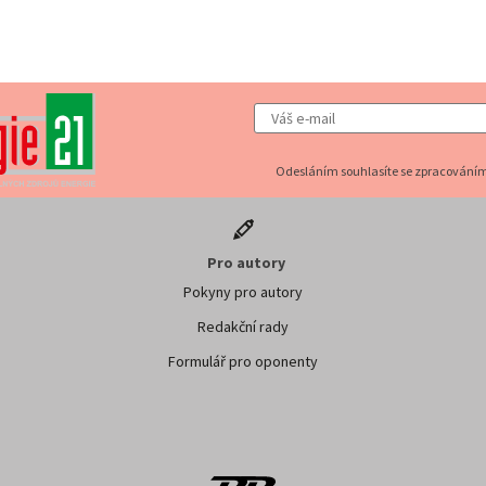
Odesláním souhlasíte se zpracováním
Pro autory
Pokyny pro autory
Redakční rady
Formulář pro oponenty