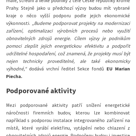
malé, střední a velké podniky z celé České republiky kromě
Prahy. Stejně jako u předchozí výzvy budou mít vybrané
kraje o něco vyšší podporu podle jejich ekonomické
výkonnosti.
„Budeme podporovat projekty na modernizaci
zařízení, optimalizaci výrobních procesů nebo využití
obnovitelných zdrojů energie. Cílem výzvy je podnikům
pomoci zlepšit jejich energetickou efektivitu a podpořit
udržitelné hospodaření, což znamená, že projekty musí být
nejen technicky proveditelné, ale také ekonomicky
výhodné,“
dodává vrchní ředitel Sekce fondů
EU Marian
Piecha.
Podporované aktivity
Mezi podporované aktivity patří snížení energetické
náročnosti firemních budov, kterou lze kombinovat
například s podporou instalace integrovaného zařízení na
místě, které vyrábí elektřinu, vytápění nebo chlazení z
obnovitelných zdrojů energie. Podpořeny budou i investice