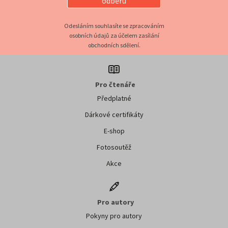
odběru
Odesláním souhlasíte se zpracováním
osobních údajů za účelem zasílání
obchodních sdělení.
Pro čtenáře
Předplatné
Dárkové certifikáty
E-shop
Fotosoutěž
Akce
Pro autory
Pokyny pro autory