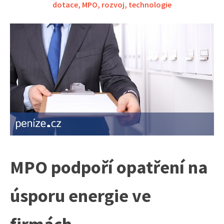
dotace
,
MPO
,
rozvoj
,
technologie
MPO podpoří opatření na
úsporu energie ve