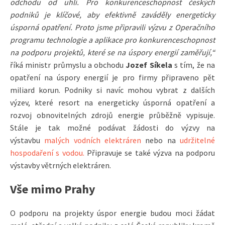
odchodu od uhlí. Pro konkurenceschopnost českých
podniků je klíčové, aby efektivně zaváděly energeticky
úsporná opatření. Proto jsme připravili výzvu z Operačního
programu technologie a aplikace pro konkurenceschopnost
na podporu projektů, které se na úspory energií zaměřují,“
říká ministr průmyslu a obchodu
Jozef Síkela
s tím, že na
opatření na úspory energií je pro firmy připraveno pět
miliard korun. Podniky si navíc mohou vybrat z dalších
výzev, které resort na energeticky úsporná opatření a
rozvoj obnovitelných zdrojů energie průběžně vypisuje.
Stále je tak možné podávat žádosti do výzvy na
výstavbu
malých vodních elektráren
nebo na
udržitelné
hospodaření s vodou.
Připravuje se také výzva na podporu
výstavby větrných elektráren.
Vše mimo Prahy
O podporu na projekty úspor energie budou moci žádat