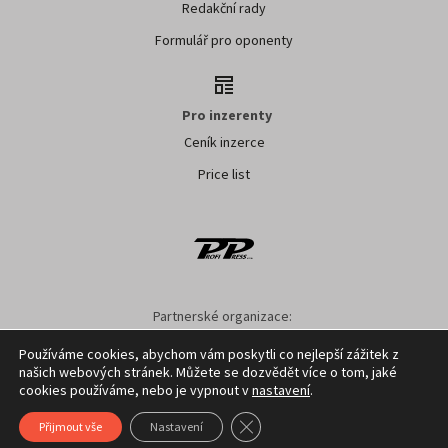
Redakční rady
Formulář pro oponenty
Pro inzerenty
Ceník inzerce
Price list
Partnerské organizace:
SMO ČR
SMS ČR
SPOV ČR
NS MAS ČR
NSZM ČR
Používáme cookies, abychom vám poskytli co nejlepší zážitek z
našich webových stránek. Můžete se dozvědět více o tom, jaké
Nastavení cookies
GDPR
Facebook
Kontakt
cookies používáme, nebo je vypnout v
nastavení
.
Zavřít cookie lištu GDPR
Přijmout vše
Nastavení
Copyright ©
2026
Profi Press s.r.o.