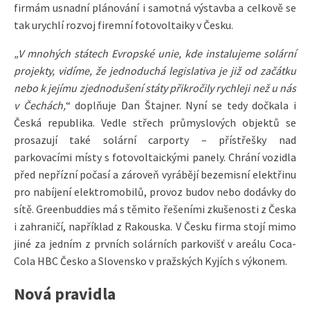
firmám usnadní plánování i samotná výstavba a celkově se
tak urychlí rozvoj firemní fotovoltaiky v Česku.
„V mnohých státech Evropské unie, kde instalujeme solární
projekty, vidíme, že jednoduchá legislativa je již od začátku
nebo k jejímu zjednodušení státy přikročily rychleji než u nás
v Čechách,
“ doplňuje Dan Štajner. Nyní se tedy dočkala i
Česká republika. Vedle střech průmyslových objektů se
prosazují také solární carporty – přístřešky nad
parkovacími místy s fotovoltaickými panely. Chrání vozidla
před nepřízní počasí a zároveň vyrábějí bezemisní elektřinu
pro nabíjení elektromobilů, provoz budov nebo dodávky do
sítě. Greenbuddies má s těmito řešeními zkušenosti z Česka
i zahraničí, například z Rakouska. V Česku firma stojí mimo
jiné za jedním z prvních solárních parkovišť v areálu Coca-
Cola HBC Česko a Slovensko v pražských Kyjích s výkonem.
Nová pravidla