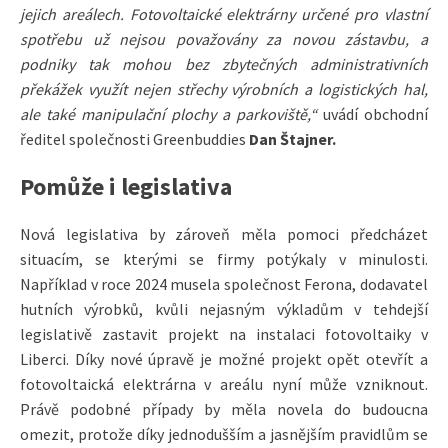
jejich areálech. Fotovoltaické elektrárny určené pro vlastní
spotřebu už nejsou považovány za novou zástavbu, a
podniky tak mohou bez zbytečných administrativních
překážek využít nejen střechy výrobních a logistických hal,
ale také manipulační plochy a parkoviště,“
uvádí obchodní
ředitel společnosti Greenbuddies
Dan Štajner.
Pomůže i legislativa
Nová legislativa by zároveň měla pomoci předcházet
situacím, se kterými se firmy potýkaly v minulosti.
Například v roce 2024 musela společnost Ferona, dodavatel
hutních výrobků, kvůli nejasným výkladům v tehdejší
legislativě zastavit projekt na instalaci fotovoltaiky v
Liberci. Díky nové úpravě je možné projekt opět otevřít a
fotovoltaická elektrárna v areálu nyní může vzniknout.
Právě podobné případy by měla novela do budoucna
omezit, protože díky jednodušším a jasnějším pravidlům se