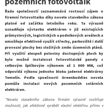
pozemních fotovoltaik
Řada společností zaznamenává rostoucí zájem o
firemní fotovoltaiku díky novele stavebního zákona
platné od začátku letošního roku. Ta výrazně
usnadňuje výstavbu elektráren v již existujících
průmyslových, logistických a podnikových areálech a
umožňuje efektivně využít střechy, parkoviště i další
provozní plochy bez složitých změn územních plánů.
Při využití alespoň poloviny dostupných ploch by
bylo možné instalovat fotovoltaické panely s
celkovým špičkovým výkonem až 1 000 MW, což
odpovídá výkonu jednoho bloku jaderné elektrárny
Temelín. Podle spoečnosti Greenbuddies novela
pomůže instalaci nových pozemních solárních
elektráren.
"Novela stavebního zákona firmám výrazně rozšiřuje
možnosti, jak efektivně vyrábět vlastní elektřinu přímo v