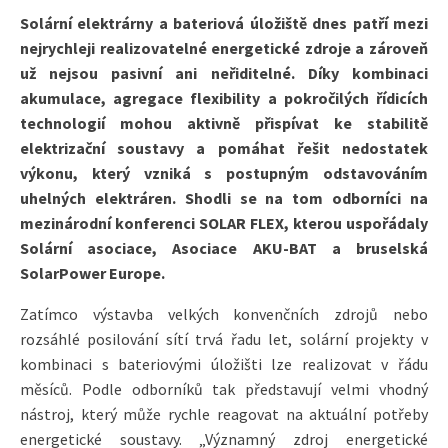
Solární elektrárny a bateriová úložiště dnes patří mezi
nejrychleji realizovatelné energetické zdroje a zároveň
už nejsou pasivní ani neřiditelné. Díky kombinaci
akumulace, agregace flexibility a pokročilých řídicích
technologií mohou aktivně přispívat ke stabilitě
elektrizační soustavy a pomáhat řešit nedostatek
výkonu, který vzniká s postupným odstavováním
uhelných elektráren. Shodli se na tom odborníci na
mezinárodní konferenci SOLAR FLEX, kterou uspořádaly
Solární asociace, Asociace AKU-BAT a bruselská
SolarPower Europe.
Zatímco výstavba velkých konvenčních zdrojů nebo
rozsáhlé posilování sítí trvá řadu let, solární projekty v
kombinaci s bateriovými úložišti lze realizovat v řádu
měsíců. Podle odborníků tak představují velmi vhodný
nástroj, který může rychle reagovat na aktuální potřeby
energetické soustavy. „Významný zdroj energetické