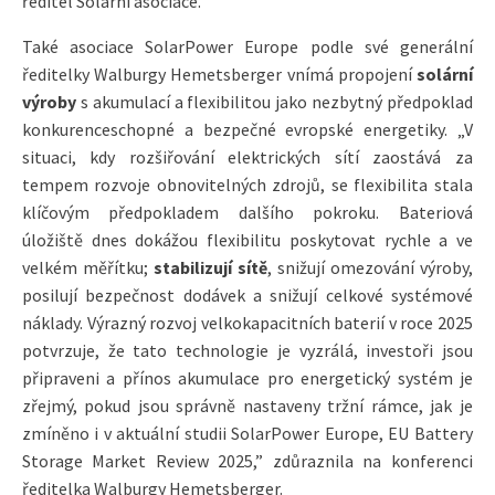
ředitel Solární asociace.
Také asociace SolarPower Europe podle své generální
ředitelky Walburgy Hemetsberger vnímá propojení
solární
výroby
s akumulací a flexibilitou jako nezbytný předpoklad
konkurenceschopné a bezpečné evropské energetiky. „V
situaci, kdy rozšiřování elektrických sítí zaostává za
tempem rozvoje obnovitelných zdrojů, se flexibilita stala
klíčovým předpokladem dalšího pokroku. Bateriová
úložiště dnes dokážou flexibilitu poskytovat rychle a ve
velkém měřítku;
stabilizují sítě
, snižují omezování výroby,
posilují bezpečnost dodávek a snižují celkové systémové
náklady. Výrazný rozvoj velkokapacitních baterií v roce 2025
potvrzuje, že tato technologie je vyzrálá, investoři jsou
připraveni a přínos akumulace pro energetický systém je
zřejmý, pokud jsou správně nastaveny tržní rámce, jak je
zmíněno i v aktuální studii SolarPower Europe, EU Battery
Storage Market Review 2025,” zdůraznila na konferenci
ředitelka Walburgy Hemetsberger.