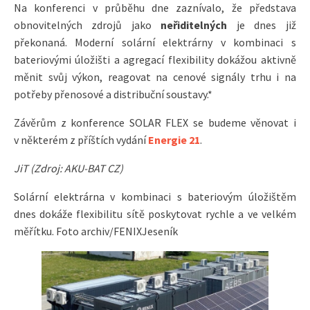
Na konferenci v průběhu dne zaznívalo, že představa
obnovitelných zdrojů jako
neřiditelných
je dnes již
překonaná. Moderní solární elektrárny v kombinaci s
bateriovými úložišti a agregací flexibility dokážou aktivně
měnit svůj výkon, reagovat na cenové signály trhu i na
potřeby přenosové a distribuční soustavy.*
Závěrům z konference SOLAR FLEX se budeme věnovat i
v některém z příštích vydání
Energie 21
.
JiT (Zdroj: AKU-BAT CZ)
Solární elektrárna v kombinaci s bateriovým úložištěm
dnes dokáže flexibilitu sítě poskytovat rychle a ve velkém
měřítku. Foto archiv/FENIXJeseník