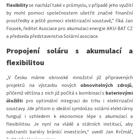
flexibility
se nachází také v průmyslu, v případě jeho využití
by mohl pomoci společnostem ušetřit značné finanční
prostředky a ještě pomoci elektrizační soustavě,” říká Jan
Fousek, ředitel Asociace pro akumulaci energie AKU-BAT CZ
a předseda představenstva Solární asociace.
Propojení soláru s akumulací a
flexibilitou
„V Česku máme obrovské množství již připravených
projektů na výstavbu nových
obnovitelných zdrojů
,
přičemž většina z nich již počítá s kombinací s
bateriovými
úložišti
pro optimální integraci do trhu i elektrizační
soustavy. Jde přitom o ideální symbiózu: solární elektrárny
fungují i vzhledem k ekonomice lépe s akumulací a
flexibilitou. Je nyní na vládě a státních institucí, aby
odstranili bariéry bránící investicím,“ uvedl Jan Krčmář,