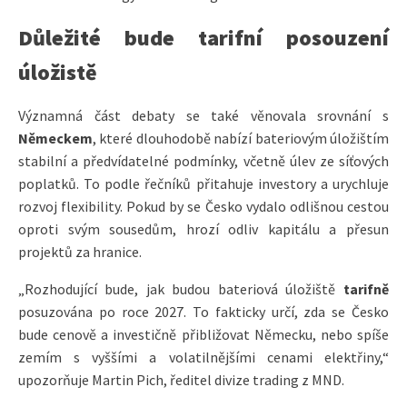
Důležité bude tarifní posouzení
úložistě
Významná část debaty se také věnovala srovnání s
Německem
, které dlouhodobě nabízí bateriovým úložištím
stabilní a předvídatelné podmínky, včetně úlev ze síťových
poplatků. To podle řečníků přitahuje investory a urychluje
rozvoj flexibility. Pokud by se Česko vydalo odlišnou cestou
oproti svým sousedům, hrozí odliv kapitálu a přesun
projektů za hranice.
„Rozhodující bude, jak budou bateriová úložiště
tarifně
posuzována po roce 2027. To fakticky určí, zda se Česko
bude cenově a investičně přibližovat Německu, nebo spíše
zemím s vyššími a volatilnějšími cenami elektřiny,“
upozorňuje Martin Pich, ředitel divize trading z MND.