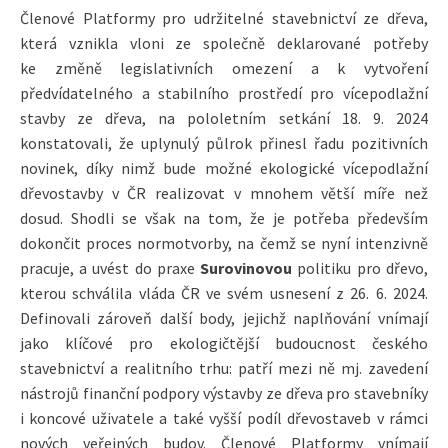
Členové Platformy pro udržitelné stavebnictví ze dřeva,
která vznikla vloni ze společně deklarované potřeby
ke změně legislativních omezení a k vytvoření
předvídatelného a stabilního prostředí pro vícepodlažní
stavby ze dřeva, na pololetním setkání 18. 9. 2024
konstatovali, že uplynulý půlrok přinesl řadu pozitivních
novinek, díky nimž bude možné ekologické vícepodlažní
dřevostavby v ČR realizovat v mnohem větší míře než
dosud. Shodli se však na tom, že je potřeba především
dokončit proces normotvorby, na čemž se nyní intenzivně
pracuje, a uvést do praxe
Surovinovou
politiku pro dřevo,
kterou schválila vláda ČR ve svém usnesení z 26. 6. 2024.
Definovali zároveň další body, jejichž naplňování vnímají
jako klíčové pro ekologičtější budoucnost českého
stavebnictví a realitního trhu: patří mezi ně mj. zavedení
nástrojů finanční podpory výstavby ze dřeva pro stavebníky
i koncové uživatele a také vyšší podíl dřevostaveb v rámci
nových veřejných budov. Členové Platformy vnímají