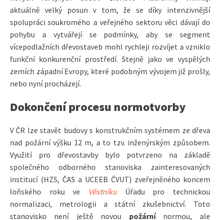
aktuálně velký posun v tom, že se díky intenzivnější
spolupráci soukromého a veřejného sektoru věci dávají do
pohybu a vytvářejí se podmínky, aby se segment
vícepodlažních dřevostaveb mohl rychleji rozvíjet a vzniklo
funkční konkurenční prostředí. Stejně jako ve vyspělých
zemích západní Evropy, které podobným vývojem již prošly,
nebo nyní procházejí.
Dokončení procesu normotvorby
V ČR lze stavět budovy s konstrukčním systémem ze dřeva
nad požární výšku 12 m, a to tzv. inženýrským způsobem.
Využití pro dřevostavby bylo potvrzeno na základě
společného odborného stanoviska zainteresovaných
institucí (HZS, ČAS a UCEEB ČVUT) zveřejněného koncem
loňského roku ve
Věstníku
Úřadu pro technickou
normalizaci, metrologii a státní zkušebnictví. Toto
stanovisko není ještě novou
požární
normou, ale