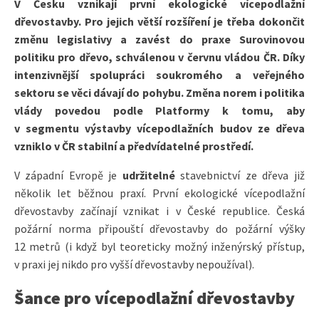
V Česku vznikají první ekologické vícepodlažní
dřevostavby. Pro jejich větší rozšíření je třeba dokončit
změnu legislativy a zavést do praxe Surovinovou
politiku pro dřevo, schválenou v červnu vládou ČR. Díky
intenzivnější spolupráci soukromého a veřejného
sektoru se věci dávají do pohybu. Změna norem i politika
vlády povedou podle Platformy k tomu, aby
v segmentu výstavby vícepodlažních budov ze dřeva
vzniklo v ČR stabilní a předvídatelné prostředí.
V západní Evropě je
udržitelné
stavebnictví ze dřeva již
několik let běžnou praxí. První ekologické vícepodlažní
dřevostavby začínají vznikat i v České republice. Česká
požární norma připouští dřevostavby do požární výšky
12 metrů (i když byl teoreticky možný inženýrský přístup,
v praxi jej nikdo pro vyšší dřevostavby nepoužíval).
Šance pro vícepodlažní dřevostavby