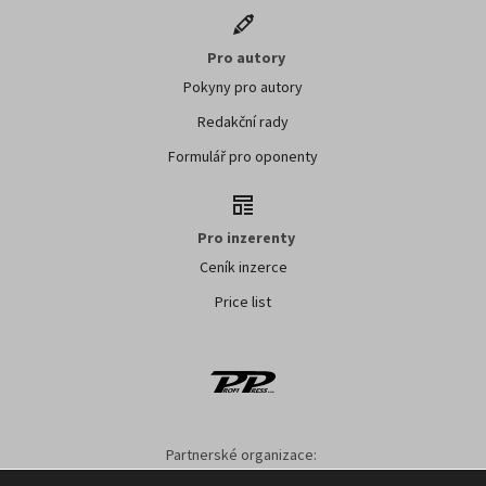
Pro autory
Pokyny pro autory
Redakční rady
Formulář pro oponenty
Pro inzerenty
Ceník inzerce
Price list
Partnerské organizace:
SMO ČR
SMS ČR
SPOV ČR
NS MAS ČR
NSZM ČR