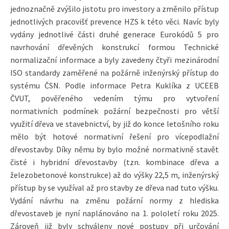
jednoznačně zvýšilo jistotu pro investory a změnilo přístup
jednotlivých pracovišť prevence HZS k této věci. Navíc byly
vydány jednotlivé části druhé generace Eurokódů 5 pro
navrhování dřevěných konstrukcí formou Technické
normalizační informace a byly zavedeny čtyři mezinárodní
ISO standardy zaměřené na požárně inženýrský přístup do
systému ČSN. Podle informace Petra Kuklíka z UCEEB
ČVUT, pověřeného vedením týmu pro vytvoření
normativních podmínek požární bezpečnosti pro větší
využití dřeva ve stavebnictví, by již do konce letošního roku
mělo být hotové normativní řešení pro vícepodlažní
dřevostavby. Díky němu by bylo možné normativně stavět
čisté i hybridní dřevostavby (tzn. kombinace dřeva a
železobetonové konstrukce) až do výšky 22,5 m, inženýrský
přístup by se využíval až pro stavby ze dřeva nad tuto výšku.
Vydání návrhu na změnu požární normy z hlediska
dřevostaveb je nyní naplánováno na 1. pololetí roku 2025.
Zároveň již byly schváleny nové postupy při určování