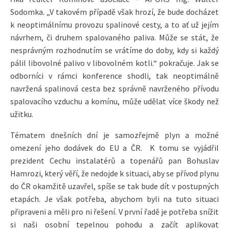
Sodomka. „V takovém případě však hrozí, že bude docházet
k neoptimálnímu provozu spalinové cesty, a to ať už jejím
návrhem, či druhem spalovaného paliva. Může se stát, že
nesprávným rozhodnutím se vrátíme do doby, kdy si každý
pálil libovolné palivo v libovolném kotli.“ pokračuje. Jak se
odborníci v rámci konference shodli, tak neoptimálně
navržená spalinová cesta bez správně navrženého přívodu
spalovacího vzduchu a komínu, může udělat více škody než
užitku.
Tématem dnešních dní je samozřejmě plyn a možné
omezení jeho dodávek do EU a ČR. K tomu se vyjádřil
prezident Cechu instalatérů a topenářů pan Bohuslav
Hamrozi, který věří, že nedojde k situaci, aby se přívod plynu
do ČR okamžitě uzavřel, spíše se tak bude dít v postupných
etapách. Je však potřeba, abychom byli na tuto situaci
připraveni a měli pro ni řešení. V první řadě je potřeba snížit
si naši osobní tepelnou pohodu a začít aplikovat