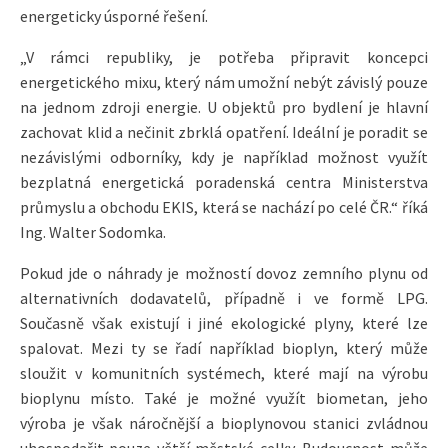
energeticky úsporné řešení.
„V rámci republiky, je potřeba připravit koncepci
energetického mixu, který nám umožní nebýt závislý pouze
na jednom zdroji energie. U objektů pro bydlení je hlavní
zachovat klid a nečinit zbrklá opatření. Ideální je poradit se
nezávislými odborníky, kdy je například možnost využít
bezplatná energetická poradenská centra Ministerstva
průmyslu a obchodu EKIS, která se nachází po celé ČR.“ říká
Ing. Walter Sodomka.
Pokud jde o náhrady je možností dovoz zemního plynu od
alternativních dodavatelů, případně i ve formě LPG.
Současně však existují i jiné ekologické plyny, které lze
spalovat. Mezi ty se řadí například bioplyn, který může
sloužit v komunitních systémech, které mají na výrobu
bioplynu místo. Také je možné využít biometan, jeho
výroba je však náročnější a bioplynovou stanici zvládnou