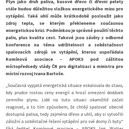
Plyn jako druh paliva, kusové dřevo či dřevní pelety
stále budou důležitou složkou energetického mixu pro
vytápění. Také uhlí může krátkodobě posloužit jako
zdroj tepla, se kterým překleneme současnou
energetickou krizi. Podmínkou je správné použití těchto
paliv, plus kvalita cest. Takové jsou závěry z odborné
konference na téma udržitelnost a soběstačnost
spalovacích zdrojů ve vytápění, kterou uspořádala
Komínová asociace – APOKS pod záštitou
místopředsedy vlády ČR pro digitalizaci a ministra pro
místní rozvoj Ivana Bartoše.
„Současná vypjatá energetická situace eskalovala do stavu,
kdy prudce rostou ceny energií a hrozí omezení dodávek
zemního plynu. Lidé na tuto situaci okamžitě začali
reagovat, a to tím způsobem, že chtějí spalovat obecně
dostupná paliva, tedy zejména dřevo a uhlí, aby si vytvořili
záložní a soběstačné řešení vytápění pro své domy či byty.“
říká ředitel Komínové asociace – APOKS Ing. Walter