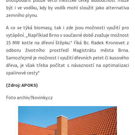
uhospodařit pouze větší městské celky. Budoucnost může
být i ve vodíku, kdy by vodík mohl sloužit jako alternativa
zemního plynu.
A co se týká biomasy, tak i zde jsou možnosti využití pro
vytápění. „Například Brno v současné době zvažuje možnost
15 MW kotle na dřevní štěpku.“ říká Bc. Radek Kronovet z
odboru životního prostředí Magistrátu města Brna.
Samozřejmě je možnost i využití dřevních pelet či kusového
dřeva, je však třeba počítat s návazností na optimalizaci
spalinové cesty.*
(Zdroj: APOKS)
Foto archiv/Novinky.cz