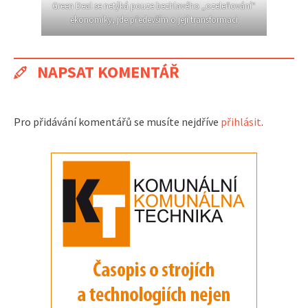
Green Deal se netýká pouze bezhlavého „ozeleňování“
ekonomiky, jde především o její transformaci
NAPSAT KOMENTÁŘ
Pro přidávání komentářů se musíte nejdříve
přihlásit
.