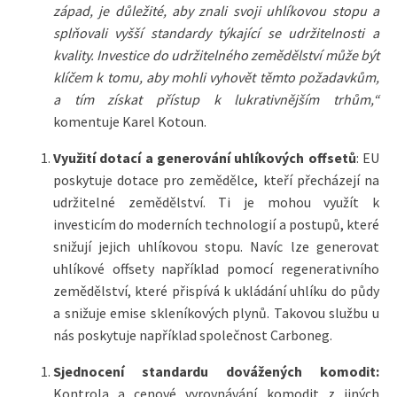
západ, je důležité, aby znali svoji uhlíkovou stopu a
splňovali vyšší standardy týkající se udržitelnosti a
kvality. Investice do udržitelného zemědělství může být
klíčem k tomu, aby mohli vyhovět těmto požadavkům,
a tím získat přístup k lukrativnějším trhům,“
komentuje Karel Kotoun.
Využití dotací a generování uhlíkových offsetů
: EU
poskytuje dotace pro zemědělce, kteří přecházejí na
udržitelné zemědělství. Ti je mohou využít k
investicím do moderních technologií a postupů, které
snižují jejich uhlíkovou stopu. Navíc lze generovat
uhlíkové offsety například pomocí regenerativního
zemědělství, které přispívá k ukládání uhlíku do půdy
a snižuje emise skleníkových plynů. Takovou službu u
nás poskytuje například společnost Carboneg.
Sjednocení standardu dovážených komodit:
Kontrola a cenové vyrovnávání komodit z jiných