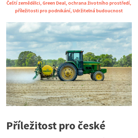
Čeští zemědělci
,
Green Deal
,
ochrana životního prostředí
,
příležitosti pro podnikání
,
Udržitelná budoucnost
Příležitost pro české