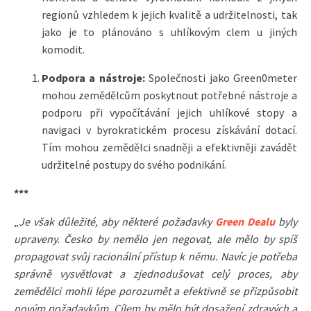
regionů vzhledem k jejich kvalitě a udržitelnosti, tak
jako je to plánováno s uhlíkovým clem u jiných
komodit.
Podpora a nástroje:
Společnosti jako Green0meter
mohou zemědělcům poskytnout potřebné nástroje a
podporu při vypočítávání jejich uhlíkové stopy a
navigaci v byrokratickém procesu získávání dotací.
Tím mohou zemědělci snadněji a efektivněji zavádět
udržitelné postupy do svého podnikání.
***
„
Je však důležité, aby některé požadavky
Green Dealu
byly
upraveny. Česko by nemělo jen negovat, ale mělo by spíš
propagovat svůj racionální přístup k němu. Navíc je potřeba
správně vysvětlovat a zjednodušovat celý proces, aby
zemědělci mohli lépe porozumět a efektivně se přizpůsobit
novým požadavkům. Cílem by mělo být dosažení zdravých a