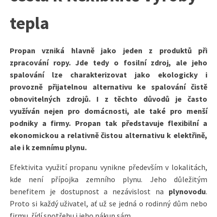
tepla
Propan vzniká hlavně jako jeden z produktů při
zpracování ropy. Jde tedy o fosilní zdroj, ale jeho
spalování lze charakterizovat jako ekologicky i
provozně přijatelnou alternativu ke spalování čistě
obnovitelných zdrojů. I z těchto důvodů je často
využíván nejen pro domácnosti, ale také pro menší
podniky a firmy. Propan tak představuje flexibilní a
ekonomickou a relativně čistou alternativu k elektřině,
ale i k zemnímu plynu.
Efektivita využití propanu vynikne především v lokalitách,
kde není přípojka zemního plynu. Jeho důležitým
benefitem je dostupnost a nezávislost na
plynovodu
.
Proto si každý uživatel, ať už se jedná o rodinný dům nebo
firmu, řídí spotřebu i jeho nákup sám.