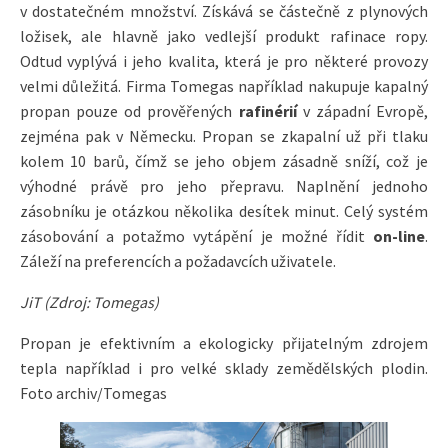
v dostatečném množství. Získává se částečně z plynových
ložisek, ale hlavně jako vedlejší produkt rafinace ropy.
Odtud vyplývá i jeho kvalita, která je pro některé provozy
velmi důležitá. Firma Tomegas například nakupuje kapalný
propan pouze od prověřených
rafinérií
v západní Evropě,
zejména pak v Německu. Propan se zkapalní už při tlaku
kolem 10 barů, čímž se jeho objem zásadně sníží, což je
výhodné právě pro jeho přepravu. Naplnění jednoho
zásobníku je otázkou několika desítek minut. Celý systém
zásobování a potažmo vytápění je možné řídit
on-line
.
Záleží na preferencích a požadavcích uživatele.
JiT (Zdroj: Tomegas)
Propan je efektivním a ekologicky přijatelným zdrojem
tepla například i pro velké sklady zemědělských plodin.
Foto archiv/Tomegas