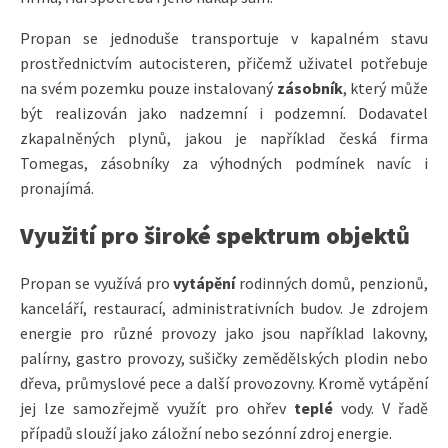
Propan se jednoduše transportuje v kapalném stavu
prostřednictvím autocisteren, přičemž uživatel potřebuje
na svém pozemku pouze instalovaný
zásobník
, který může
být realizován jako nadzemní i podzemní. Dodavatel
zkapalněných plynů, jakou je například česká firma
Tomegas, zásobníky za výhodných podmínek navíc i
pronajímá.
Využití pro široké spektrum objektů
Propan se využívá pro
vytápění
rodinných domů, penzionů,
kanceláří, restaurací, administrativních budov. Je zdrojem
energie pro různé provozy jako jsou například lakovny,
palírny, gastro provozy, sušičky zemědělských plodin nebo
dřeva, průmyslové pece a další provozovny. Kromě vytápění
jej lze samozřejmě využít pro ohřev
teplé
vody. V řadě
případů slouží jako záložní nebo sezónní zdroj energie.