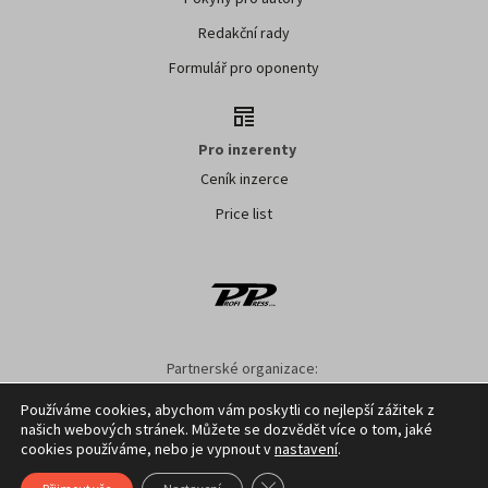
Redakční rady
Formulář pro oponenty
Pro inzerenty
Ceník inzerce
Price list
Partnerské organizace:
SMO ČR
SMS ČR
SPOV ČR
NS MAS ČR
NSZM ČR
Používáme cookies, abychom vám poskytli co nejlepší zážitek z
našich webových stránek. Můžete se dozvědět více o tom, jaké
Nastavení cookies
GDPR
Facebook
Kontakt
cookies používáme, nebo je vypnout v
nastavení
.
Zavřít cookie lištu GDPR