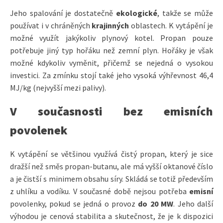
Jeho spalování je dostatečně
ekologické
, takže se může
používat i v chráněných
krajinných
oblastech. K vytápění je
možné využít jakýkoliv plynový kotel. Propan pouze
potřebuje jiný typ hořáku než zemní plyn. Hořáky je však
možné kdykoliv vyměnit, přičemž se nejedná o vysokou
investici. Za zmínku stojí také jeho vysoká výhřevnost 46,4
MJ/kg (nejvyšší mezi palivy).
V současnosti bez emisních
povolenek
K vytápění se většinou využívá čistý propan, který je sice
dražší než směs propan-butanu, ale má vyšší oktanové číslo
a je čistší s minimem obsahu síry. Skládá se totiž především
z uhlíku a vodíku. V současné době nejsou potřeba
emisní
povolenky, pokud se jedná o provoz
do 20 MW
. Jeho další
výhodou je cenová stabilita a skutečnost, že je k dispozici