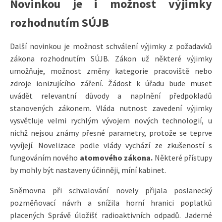
Novinkou je i možnost výjimky
rozhodnutím SÚJB
Další novinkou je možnost schválení výjimky z požadavků
zákona rozhodnutím SÚJB. Zákon už některé výjimky
umožňuje, možnost změny kategorie pracoviště nebo
zdroje ionizujícího záření. Žádost k úřadu bude muset
uvádět relevantní důvody a naplnění předpokladů
stanovených zákonem. Vláda nutnost zavedení výjimky
vysvětluje velmi rychlým vývojem nových technologií, u
nichž nejsou známy přesné parametry, protože se teprve
vyvíjejí. Novelizace podle vlády vychází ze zkušeností s
fungováním nového
atomového zákona.
Některé přístupy
by mohly být nastaveny účinněji, míní kabinet.
Sněmovna při schvalování novely přijala poslanecký
pozměňovací návrh a snížila horní hranici poplatků
placených Správě úložišť radioaktivních odpadů. Jaderné