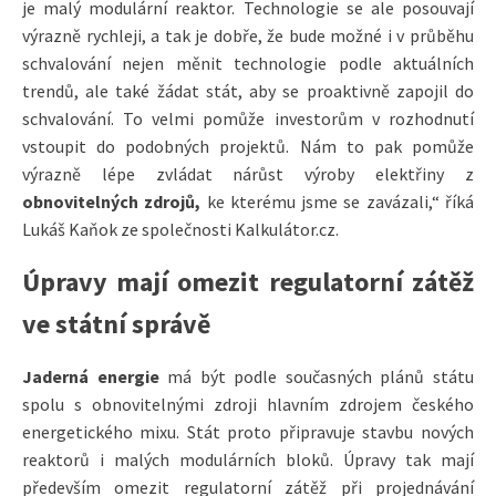
je malý modulární reaktor. Technologie se ale posouvají
výrazně rychleji, a tak je dobře, že bude možné i v průběhu
schvalování nejen měnit technologie podle aktuálních
trendů, ale také žádat stát, aby se proaktivně zapojil do
schvalování. To velmi pomůže investorům v rozhodnutí
vstoupit do podobných projektů. Nám to pak pomůže
výrazně lépe zvládat nárůst výroby elektřiny z
obnovitelných zdrojů,
ke kterému jsme se zavázali,“ říká
Lukáš Kaňok ze společnosti Kalkulátor.cz.
Úpravy mají omezit regulatorní zátěž
ve státní správě
Jaderná energie
má být podle současných plánů státu
spolu s obnovitelnými zdroji hlavním zdrojem českého
energetického mixu. Stát proto připravuje stavbu nových
reaktorů i malých modulárních bloků. Úpravy tak mají
především omezit regulatorní zátěž při projednávání