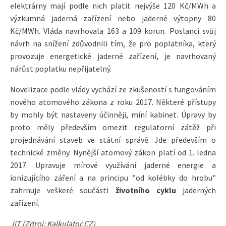
elektrárny mají podle nich platit nejvýše 120 Kč/MWh a
výzkumná jaderná zařízení nebo jaderné výtopny 80
Kč/MWh. Vláda navrhovala 163 a 109 korun. Poslanci svůj
návrh na snížení zdůvodnili tím, že pro poplatníka, který
provozuje energetické jaderné zařízení, je navrhovaný
nárůst poplatku nepřijatelný.
Novelizace podle vlády vychází ze zkušeností s fungováním
nového atomového zákona z roku 2017. Některé přístupy
by mohly být nastaveny účinněji, míní kabinet. Úpravy by
proto měly především omezit regulatorní zátěž při
projednávání staveb ve státní správě. Jde především o
technické změny. Nynější atomový zákon platí od 1. ledna
2017. Upravuje mírové využívání jaderné energie a
ionizujícího záření a na principu "od kolébky do hrobu"
zahrnuje veškeré součásti
životního cyklu
jaderných
zařízení.
JiT (Zdroj: Kalkulator.CZ)