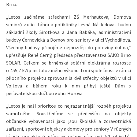
Brna.
„Letos začínáme střechami ZŠ Merhautova, Domova
seniorů v ulici Tábor a polikliniky Lesná. Následovat budou
základní školy Sirotkova a Jana Babáka, administrativní
budovy Černovická a Domov pro seniory v ulici Vychodilova.
Všechny budovy připojíme nejpozději do poloviny dubna,“
upřesňuje René Černý, předseda představenstva SAKO Brno
SOLAR. Celkem se brněnská solární elektrárna rozroste
o 455,7 kWp instalovaného výkonu. Loni společnost v rámci
pilotního projektu zprovoznila dvě střechy objektů v ulici
Vojtova a během roku k nim přibyl ještě Dům s
pečovatelskou službou v ulici Horova.
„Letos je naší prioritou co nejrazantnější rozběh projektu
samotného. Soustředíme se především na objekty
občanské vybavenosti jako jsou školská a zdravotnická
zařízení, sportovní objekty a domovy pro seniory. V různých
fázích projektové přípravy máme více než 50 objektů,