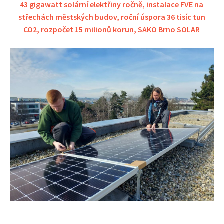
43 gigawatt solární elektřiny ročně
,
instalace FVE na
střechách městských budov
,
roční úspora 36 tisíc tun
CO2
,
rozpočet 15 milionů korun
,
SAKO Brno SOLAR