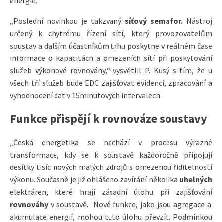
energie.
„Poslední novinkou je takzvaný
síťový semafor.
Nástroj
určený k chytrému řízení sítí, který provozovatelům
soustav a dalším účastníkům trhu poskytne v reálném čase
informace o kapacitách a omezeních sítí při poskytování
služeb výkonové rovnováhy,“ vysvětlil P. Kusý s tím, že u
všech tří služeb bude EDC zajišťovat evidenci, zpracování a
vyhodnocení dat v 15minutových intervalech.
Funkce přispějí k rovnováze soustavy
„Česká energetika se nachází v procesu výrazné
transformace, kdy se k soustavě každoročně připojují
desítky tisíc nových malých zdrojů s omezenou řiditelností
výkonu. Současně je již ohlášeno zavírání několika
uhelných
elektráren, které hrají zásadní úlohu při zajišťování
rovnováhy
v soustavě. Nové funkce, jako jsou agregace a
akumulace energií, mohou tuto úlohu převzít. Podmínkou