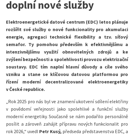
doplní nové služby
Elektroenergetické datové centrum (EDC) letos plánuje
rozšířit své služby o nové funkcionality pro akumulaci
energie, agregaci technické flexibility a tzv. síťový
semafor. Ty pomohou především k efektivnějšímu a
intenzivnějšímu využití obnovitelných zdrojů a ke
zvýšení bezpečnosti a spolehlivosti provozu elektrizační
soustavy. EDC tím naplní hlavní důvody a cíle svého
vzniku a stane se klíčovou datovou platformou pro
řízení moderní decentralizované elektroenergetiky
v České republice.
„Rok 2025 pro nás byl ve znamení ukotvení sdílení elektřiny
v povědomí veřejnosti jako spolehlivé a funkční služby
moderní energetiky. Současně se nám podařilo personálně
posílit a zároveň zahájit přípravu nových funkcionalit pro
rok 2026,“ uvedl
Petr Kusý,
předseda představenstva EDC, a