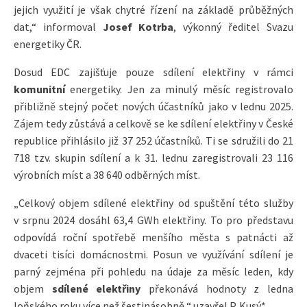
jejich využití je však chytré řízení na základě průběžných
dat,“ informoval
Josef Kotrba
, výkonný ředitel Svazu
energetiky ČR.
Dosud EDC zajišťuje pouze sdílení elektřiny v rámci
komunitní
energetiky. Jen za minulý měsíc registrovalo
přibližně stejný počet nových účastníků jako v lednu 2025.
Zájem tedy zůstává a celkově se ke sdílení elektřiny v České
republice přihlásilo již 37 252 účastníků. Ti se sdružili do 21
718 tzv. skupin sdílení a k 31. lednu zaregistrovali 23 116
výrobních míst a 38 640 odběrných míst.
„Celkový objem sdílené elektřiny od spuštění této služby
v srpnu 2024 dosáhl 63,4 GWh elektřiny. To pro představu
odpovídá roční spotřebě menšího města s patnácti až
dvaceti tisíci domácnostmi. Posun ve využívání sdílení je
parný zejména při pohledu na údaje za měsíc leden, kdy
objem
sdílené elektřiny
překonává hodnoty z ledna
loňského roku více než šestinásobně,“ uzavřel P. Kusý.*