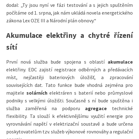
dodal: „Ty jsou nyní ve fázi testování a s jejich spuštěním
počítáme od 1. srpna, jak nám ukládá novela energetického
zákona Lex OZE III a Národní plán obnovy.“
Akumulace elektřiny a chytré řízení
sítí
První nová služba bude spojena s oblastí
akumulace
elektřiny. EDC zajistí registrace odběrných a předávacích
míst, nejčastěji bateriových úložišť, a zpracování
souvisejících dat. Tato funkce bude vhodná zejména pro
majitele
solárních
elektráren s baterií nebo průmyslové
podniky s velkými úložišti. Současně s ní bude spuštěna i
služba zaměřená na podporu
agregace
technické
flexibility. Ta slouží k efektivnějšímu využití energie pro
vyrovnávání napětí v elektrizační soustavě a bude určena
poskytovatelům tzv. služeb výkonové rovnováhy a regulační