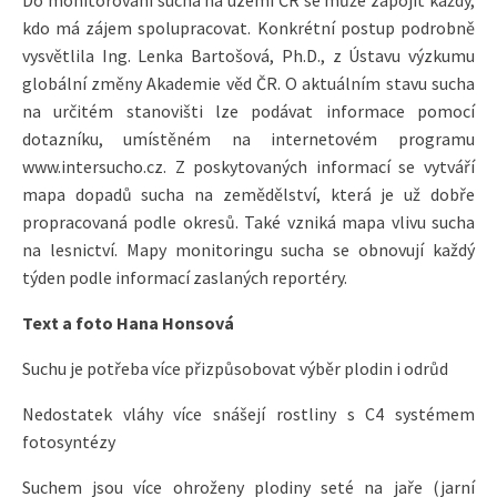
kdo má zájem spolupracovat. Konkrétní postup podrobně
vysvětlila Ing. Lenka Bartošová, Ph.D., z Ústavu výzkumu
globální změny Akademie věd ČR. O aktuálním stavu sucha
na určitém stanovišti lze podávat informace pomocí
dotazníku, umístěném na internetovém programu
www.intersucho.cz. Z poskytovaných informací se vytváří
mapa dopadů sucha na zemědělství, která je už dobře
propracovaná podle okresů. Také vzniká mapa vlivu sucha
na lesnictví. Mapy monitoringu sucha se obnovují každý
týden podle informací zaslaných reportéry.
Text a foto Hana Honsová
Suchu je potřeba více přizpůsobovat výběr plodin i odrůd
Nedostatek vláhy více snášejí rostliny s C4 systémem
fotosyntézy
Suchem jsou více ohroženy plodiny seté na jaře (jarní