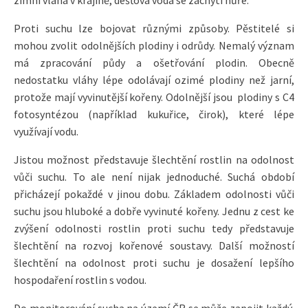
Proti suchu lze bojovat různými způsoby. Pěstitelé si
mohou zvolit odolnějších plodiny i odrůdy. Nemalý význam
má zpracování půdy a ošetřování plodin. Obecně
nedostatku vláhy lépe odolávají ozimé plodiny než jarní,
protože mají vyvinutější kořeny. Odolnější jsou plodiny s C4
fotosyntézou (například kukuřice, čirok), které lépe
využívají vodu.
Jistou možnost představuje šlechtění rostlin na odolnost
vůči suchu. To ale není nijak jednoduché. Suchá období
přicházejí pokaždé v jinou dobu. Základem odolnosti vůči
suchu jsou hluboké a dobře vyvinuté kořeny. Jednu z cest ke
zvýšení odolnosti rostlin proti suchu tedy představuje
šlechtění na rozvoj kořenové soustavy. Další možností
šlechtění na odolnost proti suchu je dosažení lepšího
hospodaření rostlin s vodou.
Do monitorování sucha na území ČR se může zapojit každý,