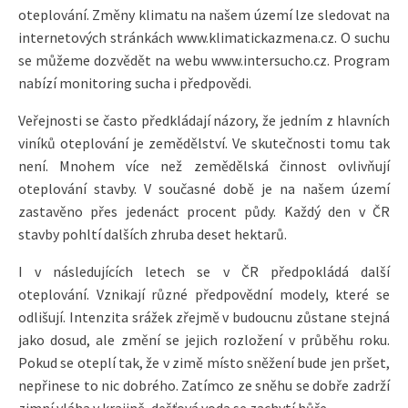
oteplování. Změny klimatu na našem území lze sledovat na
internetových stránkách www.klimatickazmena.cz. O suchu
se můžeme dozvědět na webu www.intersucho.cz. Program
nabízí monitoring sucha i předpovědi.
Veřejnosti se často předkládají názory, že jedním z hlavních
viníků oteplování je zemědělství. Ve skutečnosti tomu tak
není. Mnohem více než zemědělská činnost ovlivňují
oteplování stavby. V současné době je na našem území
zastavěno přes jedenáct procent půdy. Každý den v ČR
stavby pohltí dalších zhruba deset hektarů.
I v následujících letech se v ČR předpokládá další
oteplování. Vznikají různé předpovědní modely, které se
odlišují. Intenzita srážek zřejmě v budoucnu zůstane stejná
jako dosud, ale změní se jejich rozložení v průběhu roku.
Pokud se oteplí tak, že v zimě místo sněžení bude jen pršet,
nepřinese to nic dobrého. Zatímco ze sněhu se dobře zadrží
zimní vláha v krajině, dešťová voda se zachytí hůře.