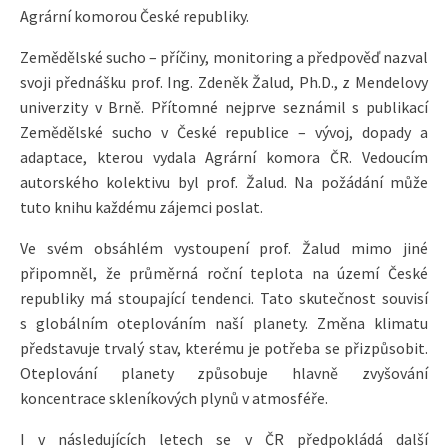
Agrární komorou České republiky.
Zemědělské sucho – příčiny, monitoring a předpověď nazval
svoji přednášku prof. Ing. Zdeněk Žalud, Ph.D., z Mendelovy
univerzity v Brně. Přítomné nejprve seznámil s publikací
Zemědělské sucho v České republice – vývoj, dopady a
adaptace, kterou vydala Agrární komora ČR. Vedoucím
autorského kolektivu byl prof. Žalud. Na požádání může
tuto knihu každému zájemci poslat.
Ve svém obsáhlém vystoupení prof. Žalud mimo jiné
připomněl, že průměrná roční teplota na území České
republiky má stoupající tendenci. Tato skutečnost souvisí
s globálním oteplováním naší planety. Změna klimatu
představuje trvalý stav, kterému je potřeba se přizpůsobit.
Oteplování planety způsobuje hlavně zvyšování
koncentrace skleníkových plynů v atmosféře.
I v následujících letech se v ČR předpokládá další