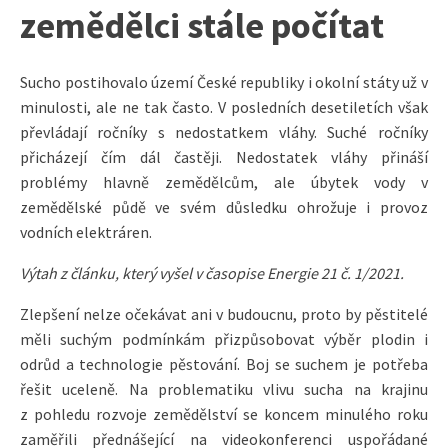
zemědělci stále počítat
Sucho postihovalo území České republiky i okolní státy už v
minulosti, ale ne tak často. V posledních desetiletích však
převládají ročníky s nedostatkem vláhy. Suché ročníky
přicházejí čím dál častěji. Nedostatek vláhy přináší
problémy hlavně zemědělcům, ale úbytek vody v
zemědělské půdě ve svém důsledku ohrožuje i provoz
vodních elektráren.
Výtah z článku, který vyšel v časopise Energie 21 č. 1/2021.
Zlepšení nelze očekávat ani v budoucnu, proto by pěstitelé
měli suchým podmínkám přizpůsobovat výběr plodin i
odrůd a technologie pěstování. Boj se suchem je potřeba
řešit uceleně. Na problematiku vlivu sucha na krajinu
z pohledu rozvoje zemědělství se koncem minulého roku
zaměřili přednášející na videokonferenci uspořádané