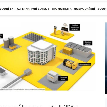
VODNÍ EN.
ALTERNATIVNÍ ZDROJE
EKOMOBILITA
HOSPODAŘENÍ
SOUVI