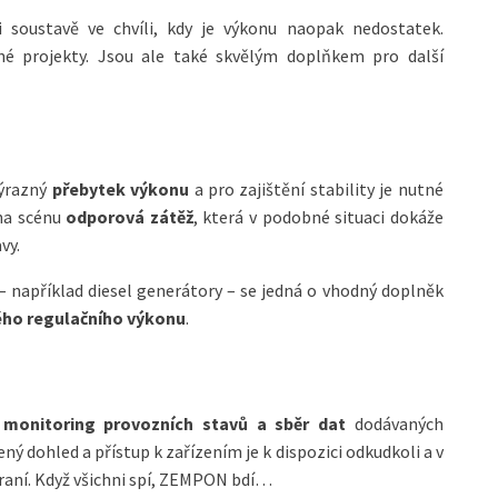
soustavě ve chvíli, kdy je výkonu naopak nedostatek.
né projekty. Jsou ale také skvělým doplňkem pro další
výrazný
přebytek výkonu
a pro zajištění stability je nutné
 na scénu
odporová zátěž
, která v podobné situaci dokáže
vy.
 – například diesel generátory – se jedná o vhodný doplněk
ého regulačního výkonu
.
ý
monitoring provozních stavů a sběr dat
dodávaných
ený dohled a přístup k zařízením je k dispozici odkudkoli a v
aní. Když všichni spí, ZEMPON bdí…