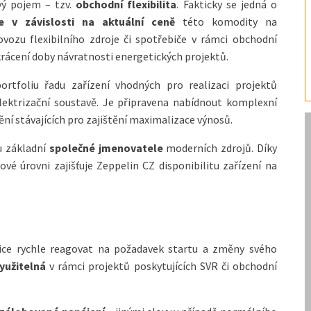
vý pojem – tzv.
obchodní flexibilita
. Fakticky se jedná o
ie v závislosti na aktuální ceně
této komodity na
vozu flexibilního zdroje či spotřebiče v rámci obchodní
rácení doby návratnosti energetických projektů.
rtfoliu řadu zařízení vhodných pro realizaci projektů
elektrizační soustavě. Je připravena nabídnout komplexní
ní stávajících pro zajištění maximalizace výnosů.
ou základní
společné jmenovatele
moderních zdrojů. Díky
é úrovni zajišťuje Zeppelin CZ disponibilitu zařízení na
ice rychle reagovat na požadavek startu a změny svého
yužitelná
v rámci projektů poskytujících SVR či obchodní