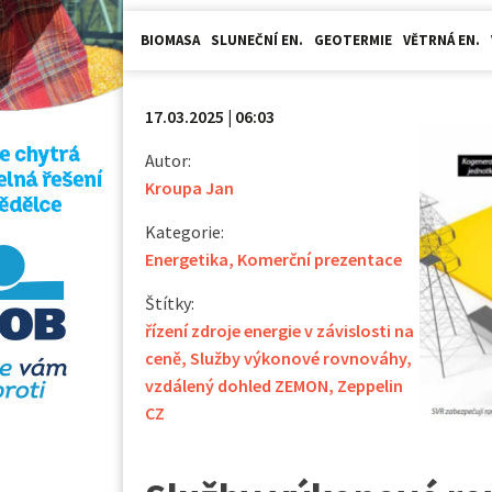
BIOMASA
SLUNEČNÍ EN.
GEOTERMIE
VĚTRNÁ EN.
17.03.2025 | 06:03
Autor:
Kroupa Jan
Kategorie:
Energetika
,
Komerční prezentace
Štítky:
řízení zdroje energie v závislosti na
ceně
,
Služby výkonové rovnováhy
,
vzdálený dohled ZEMON
,
Zeppelin
CZ