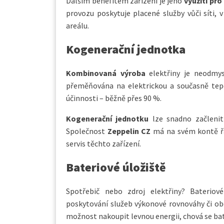
Dalším benefitem zařízení je jeho
využití pr
provozu poskytuje placené služby vůči síti, 
areálu.
Kogenerační jednotka
Kombinovaná výroba
elektřiny je neodmys
přeměňována na elektrickou a současně tepe
účinnosti – běžně přes 90 %.
Kogenerační jednotku
lze snadno začlenit
Společnost
Zeppelin CZ
má na svém kontě řad
servis těchto zařízení.
Bateriové úložiště
Spotřebič nebo zdroj elektřiny? Bateriov
poskytování služeb výkonové rovnováhy či obcho
možnost nakoupit levnou energii, chová se bat