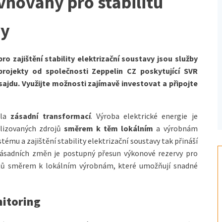
nováhy pro stabilitu
vy
 zajištění stability elektrizační soustavy jsou služby
rojekty od společnosti Zeppelin CZ poskytující SVR
fsajdu. Využijte možnosti zajímavě investovat a připojte
ela
zásadní transformací
. Výroba elektrické energie je
alizovaných zdrojů
směrem k těm
lokálním
a výrobnám
stému a zajištění stability elektrizační soustavy tak přináší
e zásadních změn je postupný přesun výkonové rezervy pro
rojů směrem k lokálním výrobnám, které umožňují snadné
nitoring