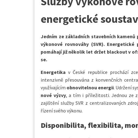
Služby výkonové rov
energetické sousta
Jedním ze základních stavebních kamenů pro
výkonové rovnováhy (SVR). Energetické p
pomáhají již několik let držet blackout v o
se.
Energetika
v České republice prochází zc
intenzivně přesouvána z konvenčních centr
využívajícím
obnovitelnou energii
. Udržení sy
nové výzvy
, a tím i příležitosti. Jednou z
zajištění služby SVR z centralizovaných zd
řízení svého výkonu.
Disponibilita, flexibilita, mo