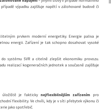
o zálohované napájení
– jinými slovy v případě normálního
v případě výpadku zajišťuje napětí v zálohované budově či
litelným prvkem moderní energetiky. Energie paliva je
lnou energii. Zařízení je tak schopno dosahovat vysoké
 do systému SVR a citelně zlepšit ekonomiku provozu.
u realizací kogeneračních jednotek a současně zajišťuje
é úložiště je fakticky
nejflexibilnějším zařízením
pro
dní flexibility. Ve chvíli, kdy je v síti přebytek výkonu či
erie jako spotřebič.