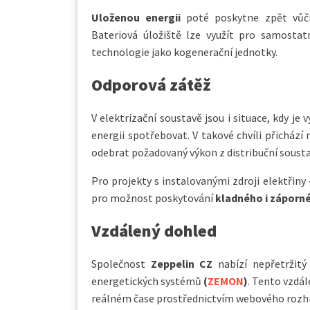
Uloženou energii
poté poskytne zpět vůči 
Bateriová úložiště lze využít pro samostat
technologie jako kogenerační jednotky.
Odporová zátěž
V elektrizační soustavě jsou i situace, kdy je 
energii spotřebovat. V takové chvíli přichází
odebrat požadovaný výkon z distribuční sousta
Pro projekty s instalovanými zdroji elektřiny
pro možnost poskytování
kladného i záporn
Vzdálený dohled
Společnost
Zeppelin CZ
nabízí nepřetržit
energetických systémů
(
ZEMON
)
. Tento vzdál
reálném čase prostřednictvím webového rozhr