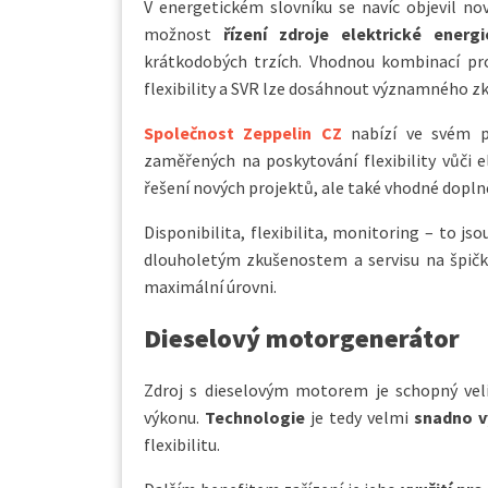
V energetickém slovníku se navíc objevil no
možnost
řízení zdroje elektrické energ
krátkodobých trzích. Vhodnou kombinací pro
flexibility a SVR lze dosáhnout významného zk
Společnost Zeppelin CZ
nabízí ve svém po
zaměřených na poskytování flexibility vůči 
řešení nových projektů, ale také vhodné doplně
Disponibilita, flexibilita, monitoring – to js
dlouholetým zkušenostem a servisu na špičkov
maximální úrovni.
Dieselový motorgenerátor
Zdroj s dieselovým motorem je schopný vel
výkonu.
Technologie
je tedy velmi
snadno v
flexibilitu.