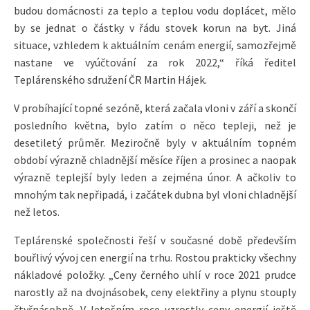
budou domácnosti za teplo a teplou vodu doplácet, mělo
by se jednat o částky v řádu stovek korun na byt. Jiná
situace, vzhledem k aktuálním cenám energií, samozřejmě
nastane ve vyúčtování za rok 2022,“ říká ředitel
Teplárenského sdružení ČR Martin Hájek.
V probíhající topné sezóně, která začala vloni v září a skončí
posledního května, bylo zatím o něco tepleji, než je
desetiletý průměr. Meziročně byly v aktuálním topném
období výrazně chladnější měsíce říjen a prosinec a naopak
výrazně teplejší byly leden a zejména únor. A ačkoliv to
mnohým tak nepřipadá, i začátek dubna byl vloni chladnější
než letos.
Teplárenské společnosti řeší v současné době především
bouřlivý vývoj cen energií na trhu. Rostou prakticky všechny
nákladové položky. „Ceny černého uhlí v roce 2021 prudce
narostly až na dvojnásobek, ceny elektřiny a plynu stouply
čtyřnásobně. V letošním roce vzrostly ceny energií ještě