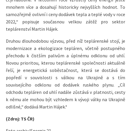
mnohem více a dosahují historicky nejvyšších hodnot. To
samozřejmě ovlivní i ceny dodávek tepla a teplé vody v roce
2022,“ popisuje současnou velkou zátěž pro sektor
teplárenství Martin Hájek.
Druhou dlouhodobou výzvou, před níž teplárenské stojí, je
modernizace a ekologizace tepláren, včetně postupného
přechodu k čistším palivům a úplnému odklonu od uhlí.
Novou prioritou, kterou teplárenské společnosti aktuálně
řeší, je energetická soběstačnost, která se dostává do
popředí v souvislosti s válkou na Ukrajině a s tím
souvisejícího odklonu od dodávek ruského plynu. „Cíl
odchodu tepláren od uhlí nadále zůstává v platnosti, cesty
k němu ale mohou být vzhledem k vývoji války na Ukrajině
odlišné,“ dodává Martin Hájek.*
(Zdroj: TS ČR)
Foto archiv/Energie 21