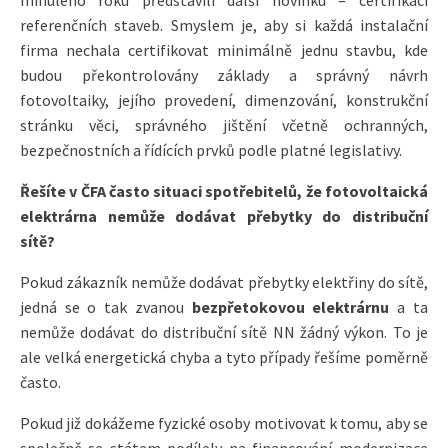
minulého roku představili další novinku – certifikaci
referenčních staveb. Smyslem je, aby si každá instalační
firma nechala certifikovat minimálně jednu stavbu, kde
budou překontrolovány základy a správný návrh
fotovoltaiky, jejího provedení, dimenzování, konstrukční
stránku věci, správného jištění včetně ochranných,
bezpečnostních a řídících prvků podle platné legislativy.
Řešíte v ČFA často situaci spotřebitelů, že fotovoltaická
elektrárna nemůže dodávat přebytky do distribuční
sítě?
Pokud zákazník nemůže dodávat přebytky elektřiny do sítě,
jedná se o tak zvanou
bezpřetokovou elektrárnu
a ta
nemůže dodávat do distribuční sítě NN žádný výkon. To je
ale velká energetická chyba a tyto případy řešíme poměrně
často.
Pokud již dokážeme fyzické osoby motivovat k tomu, aby se