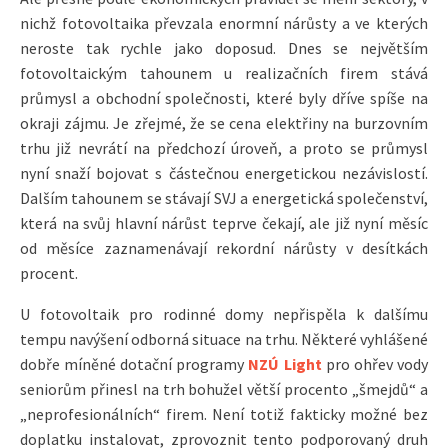
nichž fotovoltaika převzala enormní nárůsty a ve kterých
neroste tak rychle jako doposud. Dnes se největším
fotovoltaickým tahounem u realizačních firem stává
průmysl a obchodní společnosti, které byly dříve spíše na
okraji zájmu. Je zřejmé, že se cena elektřiny na burzovním
trhu již nevrátí na předchozí úroveň, a proto se průmysl
nyní snaží bojovat s částečnou energetickou nezávislostí.
Dalším tahounem se stávají SVJ a energetická společenství,
která na svůj hlavní nárůst teprve čekají, ale již nyní měsíc
od měsíce zaznamenávají rekordní nárůsty v desítkách
procent.
U fotovoltaik pro rodinné domy nepřispěla k dalšímu
tempu navýšení odborná situace na trhu. Některé vyhlášené
dobře míněné dotační programy
NZÚ Light
pro ohřev vody
seniorům přinesl na trh bohužel větší procento „šmejdů“ a
„neprofesionálních“ firem. Není totiž fakticky možné bez
doplatku instalovat, zprovoznit tento podporovaný druh