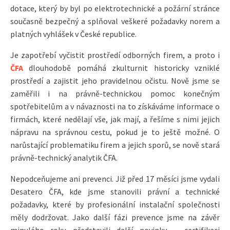
dotace, který by byl po elektrotechnické a požární stránce
současně bezpečný a splňoval veškeré požadavky norem a
platných vyhlášek v České republice.
Je zapotřebí vyčistit prostředí odborných firem, a proto i
ČFA
dlouhodobě pomáhá zkulturnit historicky vzniklé
prostředí a zajistit jeho pravidelnou očistu. Nově jsme se
zaměřili i na právně-technickou pomoc konečným
spotřebitelům a v návaznosti na to získáváme informace o
firmách, které nedělají vše, jak mají, a řešíme s nimi jejich
nápravu na správnou cestu, pokud je to ještě možné. O
narůstající problematiku firem a jejich sporů, se nově stará
právně-technický analytik ČFA.
Nepodceňujeme ani prevenci. Již před 17 měsíci jsme vydali
Desatero ČFA, kde jsme stanovili právní a technické
požadavky, které by profesionální instalační společnosti
měly dodržovat. Jako další fázi prevence jsme na závěr