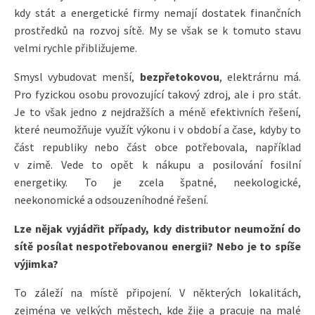
kdy stát a energetické firmy nemají dostatek finančních
prostředků na rozvoj sítě. My se však se k tomuto stavu
velmi rychle přibližujeme.
Smysl vybudovat menší,
bezpřetokovou
, elektrárnu má.
Pro fyzickou osobu provozující takový zdroj, ale i pro stát.
Je to však jedno z nejdražších a méně efektivních řešení,
které neumožňuje využít výkonu i v období a čase, kdyby to
část republiky nebo část obce potřebovala, například
v zimě. Vede to opět k nákupu a posilování fosilní
energetiky. To je zcela špatné, neekologické,
neekonomické a odsouzeníhodné řešení.
Lze nějak vyjádřit případy, kdy distributor neumožní do
sítě posílat nespotřebovanou energii? Nebo je to spíše
výjimka?
To záleží na místě připojení. V některých lokalitách,
zejména ve velkých městech, kde žije a pracuje na malé