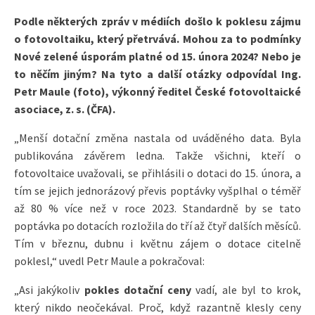
Podle některých zpráv v médiích došlo k poklesu zájmu
o fotovoltaiku, který přetrvává. Mohou za to podmínky
Nové zelené úsporám platné od 15. února 2024? Nebo je
to něčím jiným? Na tyto a další otázky odpovídal Ing.
Petr Maule (foto), výkonný ředitel České fotovoltaické
asociace, z. s. (ČFA).
„Menší dotační změna nastala od uváděného data. Byla
publikována závěrem ledna. Takže všichni, kteří o
fotovoltaice uvažovali, se přihlásili o dotaci do 15. února, a
tím se jejich jednorázový převis poptávky vyšplhal o téměř
až 80 % více než v roce 2023. Standardně by se tato
poptávka po dotacích rozložila do tří až čtyř dalších měsíců.
Tím v březnu, dubnu i květnu zájem o dotace citelně
poklesl,“ uvedl Petr Maule a pokračoval:
„Asi jakýkoliv
pokles dotační ceny
vadí, ale byl to krok,
který nikdo neočekával. Proč, když razantně klesly ceny