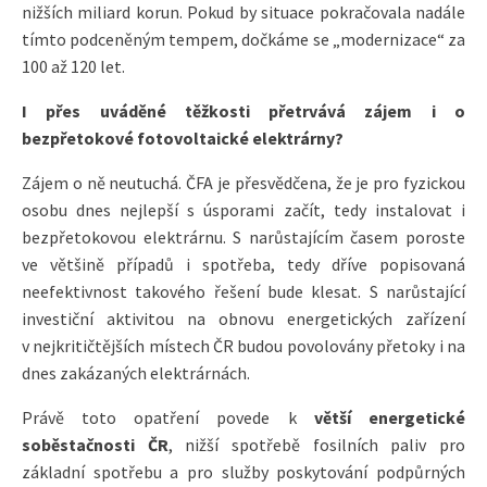
nižších miliard korun. Pokud by situace pokračovala nadále
tímto podceněným tempem, dočkáme se „modernizace“ za
100 až 120 let.
I přes uváděné těžkosti přetrvává zájem i o
bezpřetokové fotovoltaické elektrárny?
Zájem o ně neutuchá. ČFA je přesvědčena, že je pro fyzickou
osobu dnes nejlepší s úsporami začít, tedy instalovat i
bezpřetokovou elektrárnu. S narůstajícím časem poroste
ve většině případů i spotřeba, tedy dříve popisovaná
neefektivnost takového řešení bude klesat. S narůstající
investiční aktivitou na obnovu energetických zařízení
v nejkritičtějších místech ČR budou povolovány přetoky i na
dnes zakázaných elektrárnách.
Právě toto opatření povede k
větší energetické
soběstačnosti ČR
, nižší spotřebě fosilních paliv pro
základní spotřebu a pro služby poskytování podpůrných