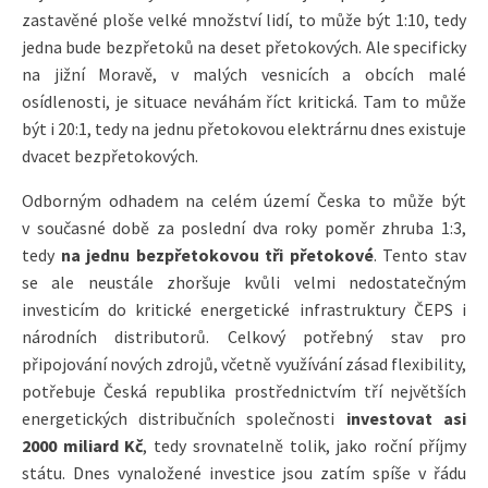
zastavěné ploše velké množství lidí, to může být 1:10, tedy
jedna bude bezpřetoků na deset přetokových. Ale specificky
na jižní Moravě, v malých vesnicích a obcích malé
osídlenosti, je situace neváhám říct kritická. Tam to může
být i 20:1, tedy na jednu přetokovou elektrárnu dnes existuje
dvacet bezpřetokových.
Odborným odhadem na celém území Česka to může být
v současné době za poslední dva roky poměr zhruba 1:3,
tedy
na jednu bezpřetokovou tři přetokové
. Tento stav
se ale neustále zhoršuje kvůli velmi nedostatečným
investicím do kritické energetické infrastruktury ČEPS i
národních distributorů. Celkový potřebný stav pro
připojování nových zdrojů, včetně využívání zásad flexibility,
potřebuje Česká republika prostřednictvím tří největších
energetických distribučních společnosti
investovat asi
2000 miliard Kč
, tedy srovnatelně tolik, jako roční příjmy
státu. Dnes vynaložené investice jsou zatím spíše v řádu