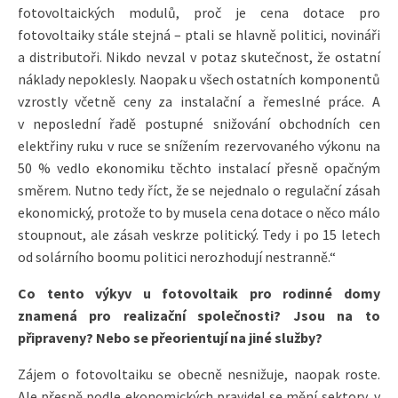
fotovoltaických modulů, proč je cena dotace pro
fotovoltaiky stále stejná – ptali se hlavně politici, novináři
a distributoři. Nikdo nevzal v potaz skutečnost, že ostatní
náklady nepoklesly. Naopak u všech ostatních komponentů
vzrostly včetně ceny za instalační a řemeslné práce. A
v neposlední řadě postupné snižování obchodních cen
elektřiny ruku v ruce se snížením rezervovaného výkonu na
50 % vedlo ekonomiku těchto instalací přesně opačným
směrem. Nutno tedy říct, že se nejednalo o regulační zásah
ekonomický, protože to by musela cena dotace o něco málo
stoupnout, ale zásah veskrze politický. Tedy i po 15 letech
od solárního boomu politici nerozhodují nestranně.“
Co tento výkyv u fotovoltaik pro rodinné domy
znamená pro realizační společnosti? Jsou na to
připraveny? Nebo se přeorientují na jiné služby?
Zájem o fotovoltaiku se obecně nesnižuje, naopak roste.
Ale přesně podle ekonomických pravidel se mění sektory, v