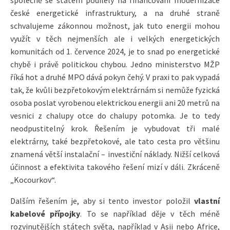
společně se státem podílely na financování modernizace
české energetické infrastruktury, a na druhé straně
schvalujeme zákonnou možnost, jak tuto energii mohou
využít v těch nejmenších ale i velkých energetických
komunitách od 1. července 2024, je to snad po energetické
chybě i právě politickou chybou. Jedno ministerstvo MŽP
říká hot a druhé MPO dává pokyn čehý. V praxi to pak vypadá
tak, že kvůli bezpřetokovým elektrárnám si nemůže fyzická
osoba poslat vyrobenou elektrickou energii ani 20 metrů na
vesnici z chalupy otce do chalupy potomka. Je to tedy
neodpustitelný krok. Řešením je vybudovat tři malé
elektrárny, také bezpřetokové, ale tato cesta pro většinu
znamená větší instalační – investiční náklady. Nižší celková
účinnost a efektivita takového řešení mizí v dáli. Zkráceně
„Kocourkov“.
Dalším řešením je, aby si tento investor položil
vlastní
kabelové přípojky
. To se například děje v těch méně
rozvinutějších státech světa, například v Asii nebo Africe,