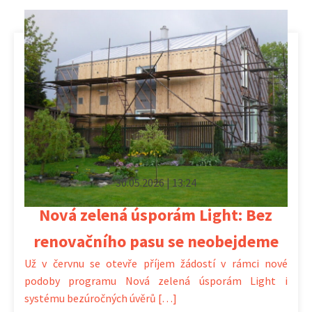
30.05.2026 | 13:24
Nová zelená úsporám Light: Bez
renovačního pasu se neobejdeme
Už v červnu se otevře příjem žádostí v rámci nové
podoby programu Nová zelená úsporám Light i
systému bezúročných úvěrů […]