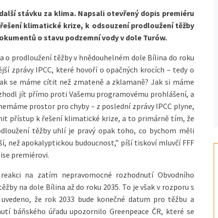
 další stávku za klima. Napsali otevřený dopis premiéru
u řešení klimatické krize, k odsouzení prodloužení těžby
í dokumentů o stavu podzemní vody v dole Turów.
va o prodloužení těžby v hnědouhelném dole Bílina do roku
jší zprávy IPCC, které hovoří o opačných krocích – tedy o
jinak se máme cítit než zmateně a zklamaně? Jak si máme
ozhodl jít přímo proti Vašemu programovému prohlášení, a
ď, nemáme prostor pro chyby – z poslední zprávy IPCC plyne,
it přístup k řešení klimatické krize, a to primárně tím, že
odloužení těžby uhlí je pravý opak toho, co bychom měli
pší, než apokalyptickou budoucnost,” píší tiskoví mluvčí FFF
ise premiérovi.
lé reakci na zatím nepravomocné rozhodnutí Obvodního
žby na dole Bílina až do roku 2035. To je však v rozporu s
 uvedeno, že rok 2033 bude konečné datum pro těžbu a
dnutí báňského úřadu upozornilo Greenpeace ČR, které se