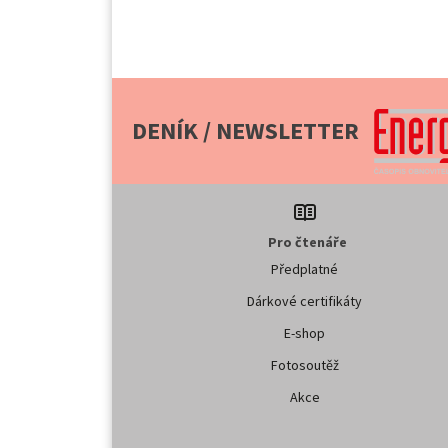
DENÍK / NEWSLETTER
Pro čtenáře
Předplatné
Dárkové certifikáty
E-shop
Fotosoutěž
Akce