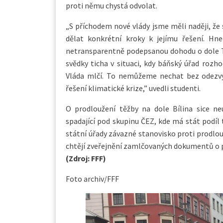
proti němu chystá odvolat.
„S příchodem nové vlády jsme měli naději, že 
dělat konkrétní kroky k jejímu řešení. Hne
netransparentně podepsanou dohodu o dole Tu
svědky ticha v situaci, kdy báňský úřad rozho
Vláda mlčí. To nemůžeme nechat bez odezvy
řešení klimatické krize,” uvedli studenti.
O prodloužení těžby na dole Bílina sice ne
spadající pod skupinu ČEZ, kde má stát podíl 
státní úřady závazné stanovisko proti prodlou
chtějí zveřejnění zamlčovaných dokumentů o 
(Zdroj: FFF)
Foto archiv/FFF