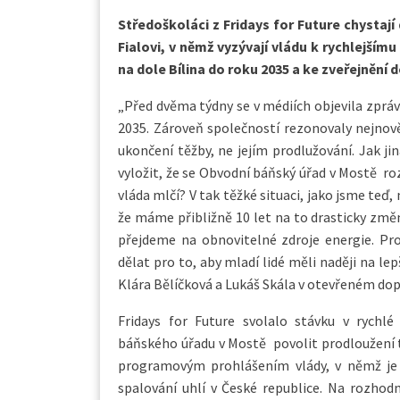
Středoškoláci z Fridays for Future chystají
Fialovi, v němž vyzývají vládu k rychlejším
na dole Bílina do roku 2035 a ke zveřejněn
„Před dvěma týdny se v médiích objevila zprá
2035. Zároveň společností rezonovaly nejnově
ukončení těžby, ne jejím prodlužování. Jak 
vyložit, že se Obvodní báňský úřad v Mostě r
vláda mlčí? V tak těžké situaci, jako jsme te
že máme přibližně 10 let na to drasticky změn
přejdeme na obnovitelné zdroje energie. Pr
dělat pro to, aby mladí lidé měli naději na le
Klára Bělíčková a Lukáš Skála v otevřeném dop
Fridays for Future svolalo stávku v rych
báňského úřadu v Mostě povolit prodloužení tě
programovým prohlášením vlády, v němž je
spalování uhlí v České republice. Na rozho