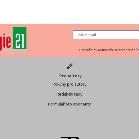
Odesláním souhlasíte se zpracováním
Pro autory
Pokyny pro autory
Redakční rady
Formulář pro oponenty