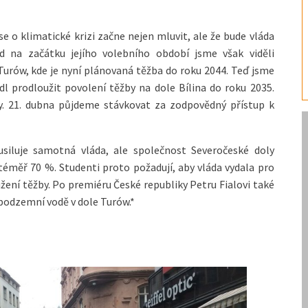
se o klimatické krizi začne nejen mluvit, ale že bude vláda
d na začátku jejího volebního období jsme však viděli
rów, kde je nyní plánovaná těžba do roku 2044. Teď jsme
dl prodloužit povolení těžby na dole Bílina do roku 2035.
. 21. dubna půjdeme stávkovat za zodpovědný přístup k
usiluje samotná vláda, ale společnost Severočeské doly
téměř 70 %. Studenti proto požadují, aby vláda vydala pro
žení těžby. Po premiéru České republiky Petru Fialovi také
podzemní vodě v dole Turów.*