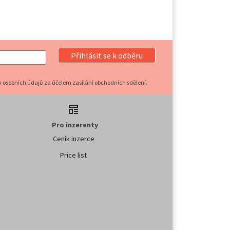
Přihlásit se k odběru
 osobních údajů za účelem zasílání obchodních sdělení.
Pro inzerenty
Ceník inzerce
Price list