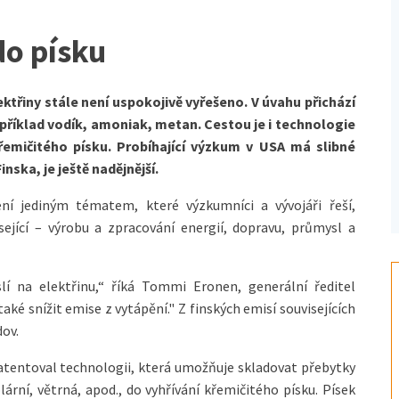
do písku
ktřiny stále není uspokojivě vyřešeno. V úvahu přichází
apříklad vodík, amoniak, metan. Cestou je i technologie
křemičitého písku. Probíhající výzkum v USA má slibné
nska, je ještě nadějnější.
ní jediným tématem, které výzkumníci a vývojáři řeší,
sející – výrobu a zpracování energií, dopravu, průmysl a
slí na elektřinu,“ říká Tommi Eronen, generální ředitel
ké snížit emise z vytápění." Z finských emisí souvisejících
dov.
patentoval technologii, která umožňuje skladovat přebytky
lární, větrná, apod., do vyhřívání křemičitého písku. Písek