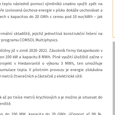
ho teplo následně pomocí výměníků snadno využít zpět na
bře izolovaná úschova energie v písku dokáže uschovávat a
lech s kapacitou do 20 GWh s cenou pod 10 eur/kWh – jak
ální skladiště, jejichž jednotlivá konstrukční řešení na
ky programu COMSOL Multiphysics.
štěny již v zimě 2020-2021. Zásobník firmy Vatajankoski v
 100 kW a kapacitu 8 MWh. Plné využití úložiště začne v
 projekt v Hiedanrantě o výkonu 3 MWh, ten umožňuje
akumulace tepla. V pilotním provozu je energie získávána
 metrů čtverečních a částečně z elektrické sítě.
ek až po tisíce metrů krychlových a je možno je situovat do
eniště.
kon do 100 MW, kapacita do 20 GWh, účinnost až 99 %,