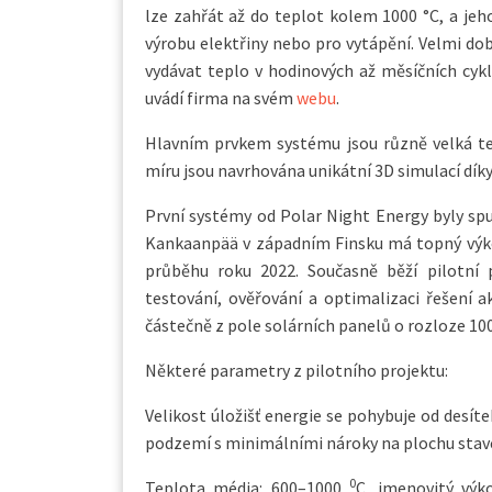
lze zahřát až do teplot kolem 1000 °C, a je
výrobu elektřiny nebo pro vytápění. Velmi do
vydávat teplo v hodinových až měsíčních cyk
uvádí firma na svém
webu
.
Hlavním prvkem systému jsou různě velká term
míru jsou navrhována unikátní 3D simulací dí
První systémy od Polar Night Energy byly spu
Kankaanpää v západním Finsku má topný výkon
průběhu roku 2022. Současně běží pilotní
testování, ověřování a optimalizaci řešení 
částečně z pole solárních panelů o rozloze 100
Některé parametry z pilotního projektu:
Velikost úložišť energie se pohybuje od desít
podzemí s minimálními nároky na plochu stav
0
Teplota média: 600–1000
C, jmenovitý vý