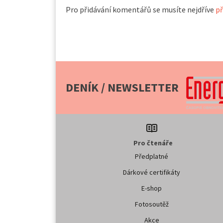
Pro přidávání komentářů se musíte nejdříve
př
DENÍK / NEWSLETTER
Pro čtenáře
Předplatné
Dárkové certifikáty
E-shop
Fotosoutěž
Akce