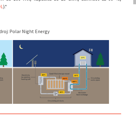
OL
).*
droj: Polar Night Energy