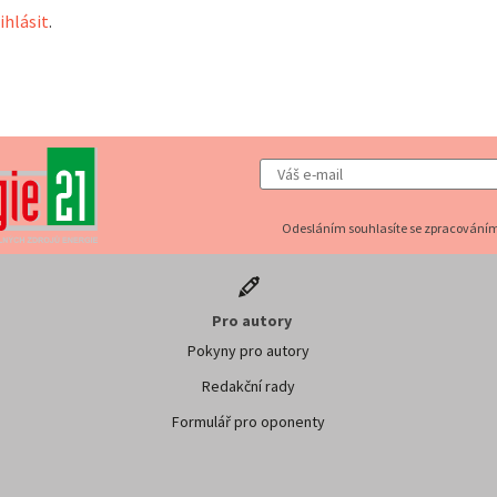
ihlásit
.
Odesláním souhlasíte se zpracováním
Pro autory
Pokyny pro autory
Redakční rady
Formulář pro oponenty