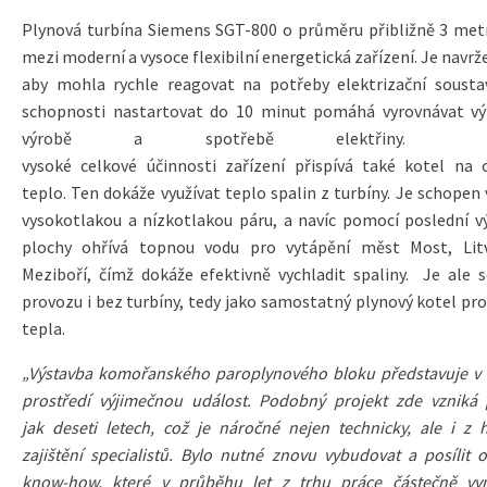
Plynová turbína Siemens SGT-800 o průměru přibližně 3 metr
mezi moderní a vysoce flexibilní energetická zařízení. Je navrž
aby mohla rychle reagovat na potřeby elektrizační soustav
schopnosti nastartovat do 10 minut pomáhá vyrovnávat vý
výrobě a spotřebě elektřin
vysoké celkové účinnosti zařízení přispívá také kotel na 
teplo. Ten dokáže využívat teplo spalin z turbíny. Je schopen
vysokotlakou a nízkotlakou páru, a navíc pomocí poslední v
plochy ohřívá topnou vodu pro vytápění měst Most, Lit
Meziboří, čímž dokáže efektivně vychladit spaliny. Je ale 
provozu i bez turbíny, tedy jako samostatný plynový kotel pr
tepla.
„Výstavba komořanského paroplynového bloku představuje v
prostředí výjimečnou událost. Podobný projekt zde vzniká 
jak deseti letech, což je náročné nejen technicky, ale i z 
zajištění specialistů. Bylo nutné znovu vybudovat a posílit
know-how, které v průběhu let z trhu práce částečně vym