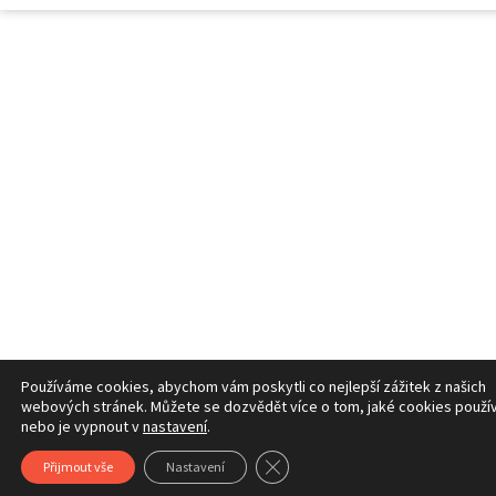
Používáme cookies, abychom vám poskytli co nejlepší zážitek z našich
webových stránek. Můžete se dozvědět více o tom, jaké cookies použí
nebo je vypnout v
nastavení
.
Zavřít cookie lištu GDPR
Přijmout vše
Nastavení