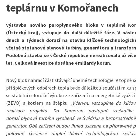
teplárnu v Komořanech
Výstavba nového paroplynového bloku v teplárně Ko
(Ústecký kraj), vstupuje do další důležité fáze. V násled
dnech a týdnech dorazí na stavbu klíčové technologick
včetně stotunové plynové turbíny, generátoru a transfor
Podobná stavba se v České republice nerealizovala už více
let. Celková investice dosáhne 4 miliardy korun.
Nový blok nahradí část stávající uhelné technologie. V topné 
při špičkových odběrech tepla bude důležitou součástí mixu 
se stabilní celoroční výrobu ze zařízení na energetické využit
(ZEVO) a kotlem na štěpku.
„V červnu vstoupíme do klíčov
realizace projektu. Do Komořan postupně v několika
dorazí plynová turbína vyrobená ve Švédsku a bezprostředně 
generátor. Obě zařízení budou ihned usazena na připravené p
polovině července doplní hlavní technologickou sesta