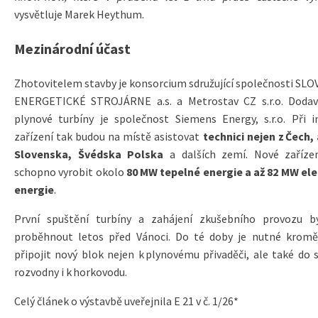
vysvětluje Marek Heythum.
Mezinárodní účast
Zhotovitelem stavby je konsorcium sdružující společnosti SL
ENERGETICKÉ STROJÁRNE a.s. a Metrostav CZ s.r.o. Doda
plynové turbíny je společnost Siemens Energy, s.r.o. Při in
zařízení tak budou na místě asistovat
technici nejen z Čech, 
Slovenska, Švédska Polska
a dalších zemí. Nové zaříze
schopno vyrobit okolo
80 MW tepelné energie a až 82 MW ele
energie
.
První spuštění turbíny a zahájení zkušebního provozu 
proběhnout letos před Vánoci. Do té doby je nutné kromě
připojit nový blok nejen k plynovému přivaděči, ale také do s
rozvodny i k horkovodu.
Celý článek o výstavbě uveřejnila E 21 v č. 1/26*