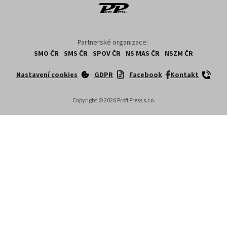
Partnerské organizace:
SMO ČR
SMS ČR
SPOV ČR
NS MAS ČR
NSZM ČR
Nastavení cookies
GDPR
Facebook
Kontakt
Copyright ©
2026
Profi Press s.r.o.