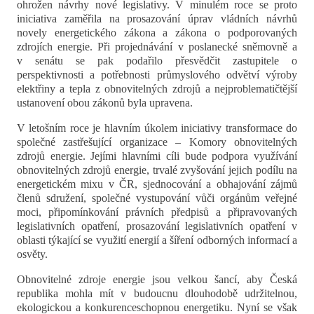
ohrožen návrhy nové legislativy. V minulém roce se proto
iniciativa zaměřila na prosazování úprav vládních návrhů
novely energetického zákona a zákona o podporovaných
zdrojích energie.
Při projednávání v poslanecké sněmovně a
v senátu se pak podařilo přesvědčit zastupitele o
perspektivnosti a potřebnosti průmyslového odvětví výroby
elektřiny a tepla z obnovitelných zdrojů a nejproblematičtější
ustanovení obou zákonů byla upravena.
V letošním roce je hlavním úkolem iniciativy transformace do
společné zastřešující organizace – Komory obnovitelných
zdrojů energie. Jejími hlavními cíli bude podpora využívání
obnovitelných zdrojů energie, trvalé zvyšování jejich podílu na
energetickém mixu v ČR, sjednocování a obhajování zájmů
členů sdružení, společné vystupování vůči orgánům veřejné
moci, připomínkování právních předpisů a připravovaných
legislativních opatření, prosazování legislativních opatření v
oblasti týkající se využití energií a šíření odborných informací a
osvěty.
Obnovitelné zdroje energie jsou velkou šancí, aby Česká
republika mohla mít v budoucnu dlouhodobě udržitelnou,
ekologickou a konkurenceschopnou energetiku. Nyní se však