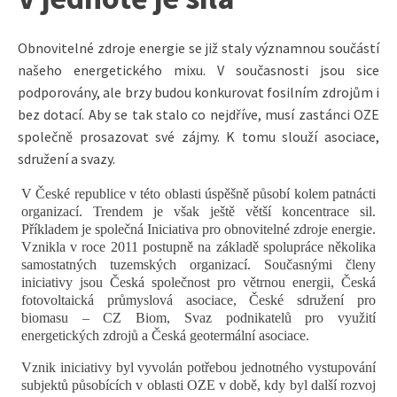
Obnovitelné zdroje energie se již staly významnou součástí
našeho energetického mixu. V současnosti jsou sice
podporovány, ale brzy budou konkurovat fosilním zdrojům i
bez dotací. Aby se tak stalo co nejdříve, musí zastánci OZE
společně prosazovat své zájmy. K tomu slouží asociace,
sdružení a svazy.
V České republice v této oblasti úspěšně působí kolem patnácti
organizací. Trendem je však ještě větší koncentrace sil.
Příkladem je společná Iniciativa pro obnovitelné zdroje energie.
Vznikla v roce 2011 postupně na základě spolupráce několika
samostatných tuzemských organizací. Současnými členy
iniciativy jsou Česká společnost pro větrnou energii, Česká
fotovoltaická průmyslová asociace, České sdružení pro
biomasu – CZ Biom, Svaz podnikatelů pro využití
energetických zdrojů a Česká geotermální asociace.
Vznik iniciativy byl vyvolán potřebou jednotného vystupování
subjektů působících v oblasti OZE v době, kdy byl další rozvoj