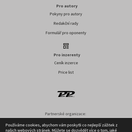
Pro autory
Pokyny pro autory
Redakční rady
Formulář pro oponenty
Pro inzerenty
Ceník inzerce
Price list
Partnerské organizace:
SMO ČR
SMS ČR
SPOV ČR
NS MAS ČR
NSZM ČR
Používáme cookies, abychom vám poskytli co nejlepší zážitek z
našich webových stránek. Můžete se dozvědět více o tom, jaké