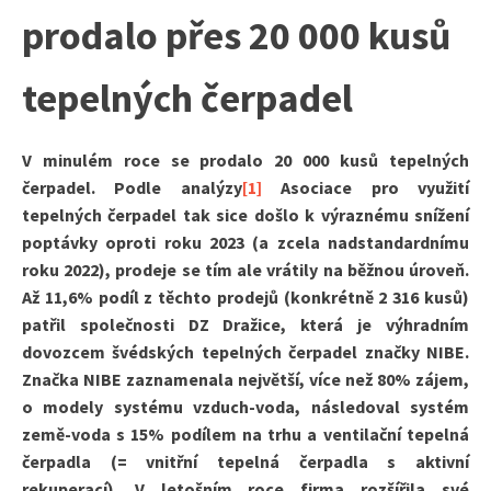
prodalo přes 20 000 kusů
tepelných čerpadel
V minulém roce se prodalo 20 000 kusů tepelných
čerpadel. Podle analýzy
[1]
Asociace pro využití
tepelných čerpadel tak sice došlo k výraznému snížení
poptávky oproti roku 2023 (a zcela nadstandardnímu
roku 2022), prodeje se tím ale vrátily na běžnou úroveň.
Až 11,6% podíl z těchto prodejů (konkrétně 2 316 kusů)
patřil společnosti DZ Dražice, která je výhradním
dovozcem švédských tepelných čerpadel značky NIBE.
Značka NIBE zaznamenala největší, více než 80% zájem,
o modely systému vzduch-voda, následoval systém
země-voda s 15% podílem na trhu a ventilační tepelná
čerpadla (= vnitřní tepelná čerpadla s aktivní
rekuperací). V letošním roce firma rozšířila své