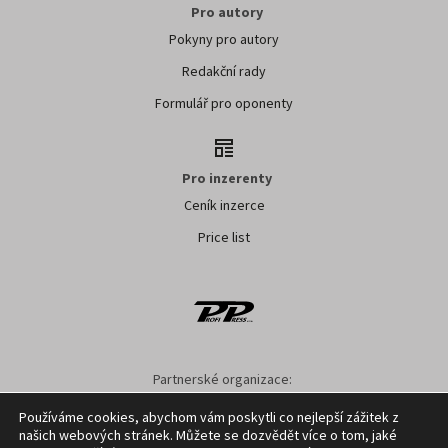
Pro autory
Pokyny pro autory
Redakční rady
Formulář pro oponenty
Pro inzerenty
Ceník inzerce
Price list
Partnerské organizace:
SMO ČR
SMS ČR
SPOV ČR
NS MAS ČR
NSZM ČR
Používáme cookies, abychom vám poskytli co nejlepší zážitek z
našich webových stránek. Můžete se dozvědět více o tom, jaké
Nastavení cookies
GDPR
Facebook
Kontakt