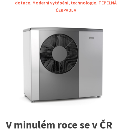
dotace
,
Moderní vytápění
,
technologie
,
TEPELNÁ
ČERPADLA
V minulém roce se v ČR