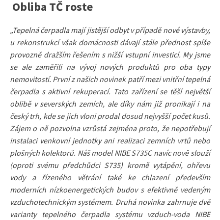
Obliba TČ roste
„Tepelná čerpadla mají jistější odbyt v případě nové výstavby,
u rekonstrukcí však domácnosti dávají stále přednost spíše
provozně dražším řešením s nižší vstupní investicí. My jsme
se ale zaměřili na vývoj nových produktů pro oba typy
nemovitostí. První z našich novinek patří mezi vnitřní tepelná
čerpadla s aktivní rekuperací. Tato zařízení se těší největší
oblibě v severských zemích, ale díky nám již pronikají i na
český trh, kde se jich vloni prodal dosud nejvyšší počet kusů.
Zájem o ně pozvolna vzrůstá zejména proto, že nepotřebují
instalaci venkovní jednotky ani realizaci zemních vrtů nebo
plošných kolektorů. Náš model NIBE S735C navíc nově slouží
(oproti svému předchůdci S735) kromě vytápění, ohřevu
vody a řízeného
větrání také ke chlazení především
moderních nízkoenergetických budov s efektivně vedeným
vzduchotechnickým systémem. Druhá novinka zahrnuje dvě
varianty tepelného čerpadla systému vzduch-voda NIBE