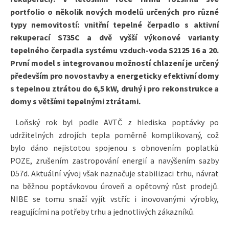
portfolio o několik nových modelů určených pro různé
typy nemovitostí: vnitřní tepelné čerpadlo s aktivní
rekuperací S735C a dvě vyšší výkonové varianty
tepelného čerpadla systému vzduch-voda S2125 16 a 20.
První model s integrovanou možností chlazení je určený
především pro novostavby a energeticky efektivní domy
s tepelnou ztrátou do 6,5 kW, druhý i pro rekonstrukce a
domy s většími tepelnými ztrátami.
Loňský rok byl podle AVTČ z hlediska poptávky po
udržitelných zdrojích tepla poměrně komplikovaný, což
bylo dáno nejistotou spojenou s obnovením poplatků
POZE, zrušením zastropování energií a navýšením sazby
D57d. Aktuální vývoj však naznačuje stabilizaci trhu, návrat
na běžnou poptávkovou úroveň a opětovný růst prodejů.
NIBE se tomu snaží vyjít vstříc i inovovanými výrobky,
reagujícími na potřeby trhu a jednotlivých zákazníků.