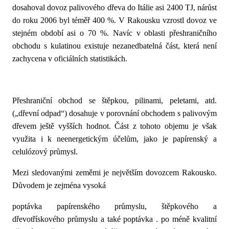
dosahoval dovoz palivového dřeva do Itálie asi 2400 TJ, nárůst
do roku 2006 byl téměř 400 %. V Rakousku vzrostl dovoz ve
stejném období asi o 70 %. Navíc v oblasti přeshraničního
obchodu s kulatinou existuje nezanedbatelná část, která není
zachycena v oficiálních statistikách.
Přeshraniční obchod se štěpkou, pilinami, peletami, atd.
(„dřevní odpad“) dosahuje v porovnání obchodem s palivovým
dřevem ještě vyšších hodnot. Část z tohoto objemu je však
využita i k neenergetickým účelům, jako je papírenský a
celulózový průmysl.
Mezi sledovanými zeměmi je největším dovozcem Rakousko.
Důvodem je zejména vysoká
poptávka papírenského průmyslu, štěpkového a
dřevotřískového průmyslu a také poptávka . po méně kvalitní