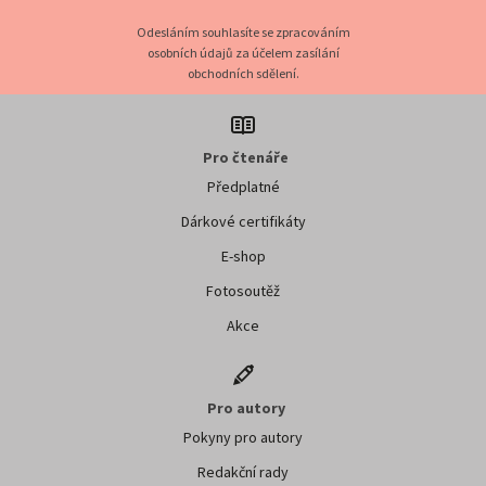
Odesláním souhlasíte se zpracováním
osobních údajů za účelem zasílání
obchodních sdělení.
Pro čtenáře
Předplatné
Dárkové certifikáty
E-shop
Fotosoutěž
Akce
Pro autory
Pokyny pro autory
Redakční rady