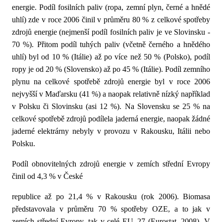
energie. Podíl fosilních paliv (ropa, zemní plyn, černé a hnědé
uhlí) zde v roce 2006 činil v průměru 80 % z celkové spotřeby
zdrojů energie (nejmenší podíl fosilních paliv je ve Slovinsku -
70 %). Přitom podíl tuhých paliv (včetně černého a hnědého
uhlí) byl od 10 % (Itálie) až po více než 50 % (Polsko), podíl
ropy je od 20 % (Slovensko) až po 45 % (Itálie). Podíl zemního
plynu na celkové spotřebě zdrojů energie byl v roce 2006
nejvyšší v Maďarsku (41 %) a naopak relativně nízký například
v Polsku či Slovinsku (asi 12 %). Na Slovensku se 25 % na
celkové spotřebě zdrojů podílela jaderná energie, naopak žádné
jaderné elektrárny nebyly v provozu v Rakousku, Itálii nebo
Polsku.
Podíl obnovitelných zdrojů energie v zemích střední Evropy
činil od 4,3 % v České
republice až po 21,4 % v Rakousku (rok 2006). Biomasa
představovala v průměru 70 % spotřeby OZE, a to jak v
zemích střední Evropy, tak v celé EU–27 (Eurostat, 2008). V