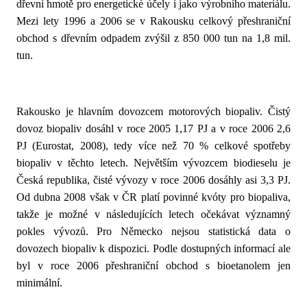
dřevní hmotě pro energetické účely i jako výrobního materiálu.
Mezi lety 1996 a 2006 se v Rakousku celkový přeshraniční
obchod s dřevním odpadem zvýšil z 850 000 tun na 1,8 mil.
tun.
Rakousko je hlavním dovozcem motorových biopaliv. Čistý
dovoz biopaliv dosáhl v roce 2005 1,17 PJ a v roce 2006 2,6
PJ (Eurostat, 2008), tedy více než 70 % celkové spotřeby
biopaliv v těchto letech. Největším vývozcem biodieselu je
Česká republika, čisté vývozy v roce 2006 dosáhly asi 3,3 PJ.
Od dubna 2008 však v ČR platí povinné kvóty pro biopaliva,
takže je možné v následujících letech očekávat významný
pokles vývozů. Pro Německo nejsou statistická data o
dovozech biopaliv k dispozici. Podle dostupných informací ale
byl v roce 2006 přeshraniční obchod s bioetanolem jen
minimální.