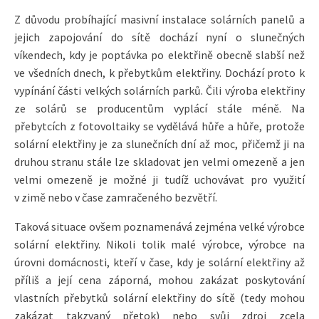
Z důvodu probíhající masivní instalace solárních panelů a
jejich zapojování do sítě dochází nyní o slunečných
víkendech, kdy je poptávka po elektřině obecně slabší než
ve všedních dnech, k přebytkům elektřiny. Dochází proto k
vypínání části velkých solárních parků. Čili výroba elektřiny
ze solárů se producentům vyplácí stále méně. Na
přebytcích z fotovoltaiky se vydělává hůře a hůře, protože
solární elektřiny je za slunečních dní až moc, přičemž ji na
druhou stranu stále lze skladovat jen velmi omezeně a jen
velmi omezeně je možné ji tudíž uchovávat pro využití
v zimě nebo v čase zamračeného bezvětří.
Taková situace ovšem poznamenává zejména velké výrobce
solární elektřiny. Nikoli tolik malé výrobce, výrobce na
úrovni domácnosti, kteří v čase, kdy je solární elektřiny až
příliš a její cena záporná, mohou zakázat poskytování
vlastních přebytků solární elektřiny do sítě (tedy mohou
zakázat takzvaný přetok) nebo svůj zdroj zcela