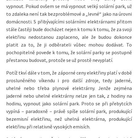
vypnout. Pokud ovšem se má vypnout velký solární park, už
to zdaleka není tak bezproblémové a „levné“ jako na úrovni
domácnosti. S přibývajícími solárními elektrárnami přitom
stále častěji bude docházet nejen k tomu k tomu, že za svoji
elektřinu nedostanou zaplaceno, ale že budou dokonce
platit za to, že ji odběrateli vůbec mohou dodávat. To
pochopitelně povede k tomu, že solární parky se postupně
přestanou budovat, protože se už prostě nevyplatí.
Potíž tkví dále v tom, že záporné ceny elektřiny platí v době
prosluněného víkendu i pro další zdroje, tedy jaderné,
uhelné nebo třeba plynové elektrárny. Jenže zejména
jaderné nebo uhelné elektrárny nelze jen tak, z hodiny na
hodinu, vypnout jako solární park. Proto se při přebytcích
vypíná – paradoxně – právě spíše solární park, produkující
bezemisní elektřinu, než uhelná elektrárna, produkující
elektřinu při relativně vysokých emisích.