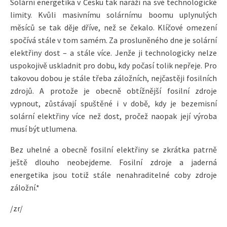
Solární energetika v Česku tak naráží na své technologické
limity. Kvůli masivnímu solárnímu boomu uplynulých
měsíců se tak děje dříve, než se čekalo. Klíčové omezení
spočívá stále v tom samém. Za prosluněného dne je solární
elektřiny dost – a stále více. Jenže ji technologicky nelze
uspokojivě uskladnit pro dobu, kdy počasí tolik nepřeje. Pro
takovou dobou je stále třeba záložních, nejčastěji fosilních
zdrojů. A protože je obecně obtížnější fosilní zdroje
vypnout, zůstávají spuštěné i v době, kdy je bezemisní
solární elektřiny více než dost, pročež naopak její výroba
musí být utlumena.
Bez uhelné a obecně fosilní elektřiny se zkrátka patrně
ještě dlouho neobejdeme. Fosilní zdroje a jaderná
energetika jsou totiž stále nenahraditelné coby zdroje
záložní.*
/zr/