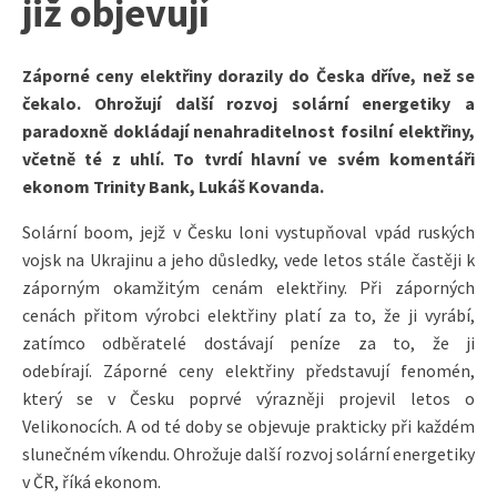
již objevují
Záporné ceny elektřiny dorazily do Česka dříve, než se
čekalo. Ohrožují další rozvoj solární energetiky a
paradoxně dokládají nenahraditelnost fosilní elektřiny,
včetně té z uhlí. To tvrdí hlavní ve svém komentáři
ekonom Trinity Bank, Lukáš
Kovanda.
Solární boom, jejž v Česku loni vystupňoval vpád ruských
vojsk na Ukrajinu a jeho důsledky, vede letos stále častěji k
záporným okamžitým cenám elektřiny. Při záporných
cenách přitom výrobci elektřiny platí za to, že ji vyrábí,
zatímco odběratelé dostávají peníze za to, že ji
odebírají. Záporné ceny elektřiny představují fenomén,
který se v Česku poprvé výrazněji projevil letos o
Velikonocích. A od té doby se objevuje prakticky při každém
slunečném víkendu. Ohrožuje další rozvoj solární energetiky
v ČR, říká ekonom.