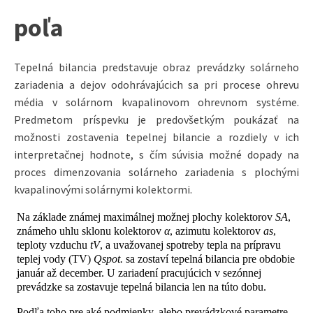
poľa
Tepelná bilancia predstavuje obraz prevádzky solárneho
zariadenia a dejov odohrávajúcich sa pri procese ohrevu
média v solárnom kvapalinovom ohrevnom systéme.
Predmetom príspevku je predovšetkým poukázať na
možnosti zostavenia tepelnej bilancie a rozdiely v ich
interpretačnej hodnote, s čím súvisia možné dopady na
proces dimenzovania solárneho zariadenia s plochými
kvapalinovými solárnymi kolektormi.
Na základe známej maximálnej možnej plochy kolektorov
SA
,
známeho uhlu sklonu kolektorov
α
, azimutu kolektorov
as
,
teploty vzduchu
tV
, a uvažovanej spotreby tepla na prípravu
teplej vody (TV)
Qspot.
sa zostaví tepelná bilancia pre obdobie
január až december. U zariadení pracujúcich v sezónnej
prevádzke sa zostavuje tepelná bilancia len na túto dobu.
Podľa toho pre aké podmienky, alebo prevádzkové parametre