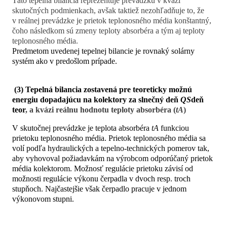
Táto tepelná bilancia reprezentuje prevádzku v kvázi
skutočných podmienkach, avšak taktiež nezohľadňuje to, že
v reálnej prevádzke je prietok teplonosného média konštantný,
čoho následkom sú zmeny teploty absorbéra a tým aj teploty
teplonosného média.
Predmetom uvedenej tepelnej bilancie je rovnaký solárny
systém ako v predošlom prípade.
(3) Tepelná bilancia zostavená pre teoreticky možnú
energiu dopadajúcu na kolektory za slnečný deň
QS
deň
teor
, a kvázi reálnu hodnotu teploty absorbéra (
tA
)
V skutočnej prevádzke je teplota absorbéra
tA
funkciou
prietoku teplonosného média. Prietok teplonosného média sa
volí podľa hydraulických a tepelno-technických pomerov tak,
aby vyhovoval požiadavkám na výrobcom odporúčaný prietok
média kolektorom. Možnosť regulácie prietoku závisí od
možnosti regulácie výkonu čerpadla v dvoch resp. troch
stupňoch. Najčastejšie však čerpadlo pracuje v jednom
výkonovom stupni.