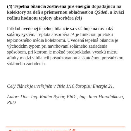
(4) Tepelná bilancia zostavená pre
energiu
dopadajúcu na
kolektory za deň s priemernou oblačnosťou
QSdeň
. a kvázi
reálnu hodnotu teploty absorbéra
(tA)
Príklad uvedenej tepelnej bilancie sa vzťahuje na rovnaký
solárny systém. T
eplota absorbéra
tA
je funkciou prietoku
teplonosného média kolektormi. Uvedená tepelná bilancia je
východzím typom pri navrhovaní solárneho zariadenia
spôsobom, pri ktorom je možné predpokladať vysokú mieru
afinity medzi v bilancii posudzovanou a skutočnou prevádzkou
solárneho zariadenia.
Celý článek je uveřejněn v čísle 1/10 časopisu Energie 21.
Autor:
Doc. Ing. Radim Rybár, PhD., Ing. Jana Horodníková,
PhD