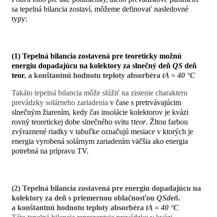
sa tepelná bilancia zostaví, môžeme definovať nasledovné
typy:
(1) Tepelná bilancia zostavená pre teoreticky možnú
energiu dopadajúcu na kolektory za slnečný deň
QS
deň
teor
, a konštantnú hodnotu teploty absorbéra
tA = 40 °C
Takáto tepelná bilancia môže slúžiť na zistenie charakteru
prevádzky solárneho zariadenia
v čase s pretrvávajúcim
slnečným žiarením, kedy čas insolácie kolektorov je kvázi
rovný teoretickej dobe slnečného svitu
τteor
. Žltou farbou
zvýraznené riadky v tabuľke označujú mesiace v ktorých je
energia vyrobená solárnym zariadením väčšia ako energia
potrebná na prípravu TV.
(2) Tepelná bilancia zostavená pre energiu dopadajúcu na
kolektory za deň s priemernou oblačnosťou
QSdeň
.
a konštantnú hodnotu teploty absorbéra
tA = 40 °C