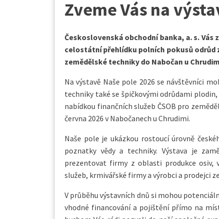
Zveme Vás na výsta
Československá obchodní banka, a. s. Vás z
celostátní přehlídku polních pokusů odrůd 
zemědělské techniky do Nabočan u Chrudim
Na výstavě Naše pole 2026 se návštěvníci mo
techniky také se špičkovými odrůdami plodin,
nabídkou finančních služeb ČSOB pro zemědělce
června 2026 v Nabočanech u Chrudimi.
Naše pole je ukázkou rostoucí úrovně české
poznatky vědy a techniky. Výstava je zam
prezentovat firmy z oblasti produkce osiv, v
služeb, krmivářské firmy a výrobci a prodejci 
V průběhu výstavních dnů si mohou potenciáln
vhodné financování a pojištění přímo na místě