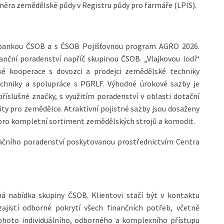
měra zemědělské půdy v Registru půdy pro farmáře (LPIS).
s bankou ČSOB a s ČSOB Pojišťovnou program AGRO 2026.
ční poradenství napříč skupinou ČSOB. „Vlajkovou lodí“
é kooperace s dovozci a prodejci zemědělské techniky
echniky a spolupráce s PGRLF. Výhodné úrokové sazby je
příslušné značky, s využitím poradenství v oblasti dotační
ty pro zemědělce. Atraktivní pojistné sazby jsou dosaženy
e pro kompletní sortiment zemědělských strojů a komodit.
ačního poradenství poskytovanou prostřednictvím Centra
ná nabídka skupiny ČSOB. Klientovi stačí být v kontaktu
jistí odborné pokrytí všech finančních potřeb, včetně
tohoto individuálního, odborného a komplexního přístupu