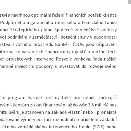
lství a navrhnou optimální řešení finančních potřeb klienta
 Podpůrného a garančního rolnického a lesnického fondu
encí Strategického plánu Společné zemědělské politiky
voj podnikání v zemědělství i dotační tituly v působnosti
stva životního prostředí. Bankéři ČSOB jsou připraveni
nformaci o variantách financování projektů a možnostech
ch projektových intervencí Rozvoje venkova. Řada našich
znamné investiční podpory a investovat do rozvoje svého
nční program Farmáři určený také pro mladé začínající
m klientům získat financování až do výše 3,5 mil. Kč bez
imitu úvěru je stanoven na základě vlastní nebo i pronajaté
dařované výměry postačí rozhodnutí o přidělení základní
Státního zemědělského intervenčního fondu (SZIF) nebo