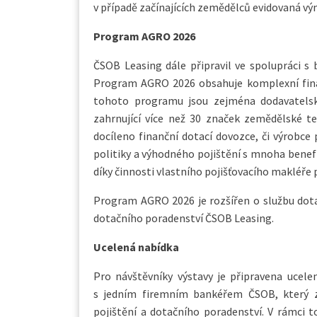
v případě začínajících zemědělců evidovaná vý
Program AGRO 2026
ČSOB Leasing dále připravil ve spolupráci 
Program AGRO 2026 obsahuje komplexní finan
tohoto programu jsou zejména dodavatelsk
zahrnující více než 30 značek zemědělské t
docíleno finanční dotací dovozce, či výrobce 
politiky a výhodného pojištění s mnoha benefi
díky činnosti vlastního pojišťovacího makléř
Program AGRO 2026 je rozšířen o službu dot
dotačního poradenství ČSOB Leasing.
Ucelená nabídka
Pro návštěvníky výstavy je připravena ucele
s jedním firemním bankéřem ČSOB, který za
pojištění a dotačního poradenství. V rámci 