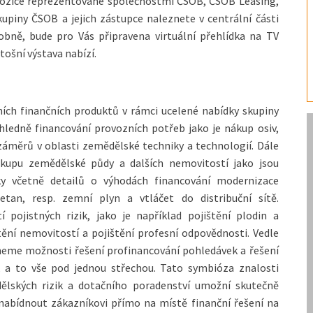
xpozice reprezentované společnostmi ČSOB, ČSOB Leasing,
upiny ČSOB a jejich zástupce naleznete v centrální části
obně, bude pro Vás připravena virtuální přehlídka na TV
tošní výstava nabízí.
vních finančních produktů v rámci ucelené nabídky skupiny
hledně financování provozních potřeb jako je nákup osiv,
 záměrů v oblasti zemědělské techniky a technologií. Dále
kupu zemědělské půdy a dalších nemovitostí jako jsou
mky včetně detailů o výhodách financování modernizace
tan, resp. zemní plyn a vtláčet do distribuční sítě.
pojistných rizik, jako je například pojištění plodin a
štění nemovitostí a pojištění profesní odpovědnosti. Vedle
hneme možnosti řešení profinancování pohledávek a řešení
 a to vše pod jednou střechou. Tato symbióza znalosti
ělských rizik a dotačního poradenství umožní skutečně
nabídnout zákazníkovi přímo na místě finanční řešení na