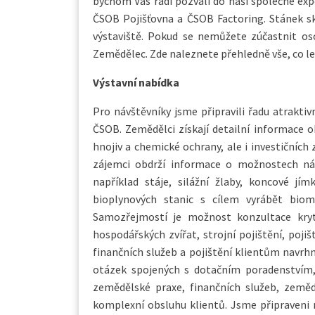
bychom Vás rádi pozvali do naší společné e
ČSOB Pojišťovna a ČSOB Factoring. Stánek sk
výstaviště. Pokud se nemůžete zúčastnit os
Zemědělec. Zde naleznete přehledně vše, co le
Výstavní nabídka
Pro návštěvníky jsme připravili řadu atrakti
ČSOB. Zemědělci získají detailní informace o
hnojiv a chemické ochrany, ale i investičních
zájemci obdrží informace o možnostech ná
například stáje, silážní žlaby, koncové jí
bioplynových stanic s cílem vyrábět biome
Samozřejmostí je možnost konzultace krytí 
hospodářských zvířat, strojní pojištění, poji
finančních služeb a pojištění klientům navr
otázek spojených s dotačním poradenstvím,
zemědělské praxe, finančních služeb, zeměd
komplexní obsluhu klientů. Jsme připraveni 