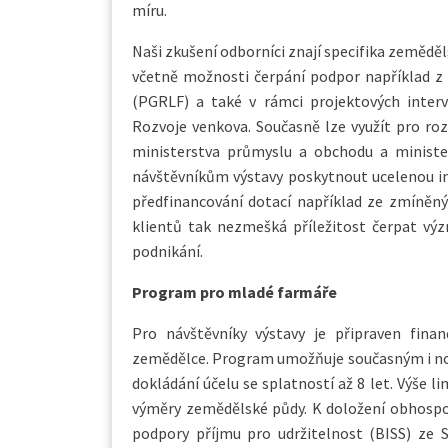
míru.
Naši zkušení odborníci znají specifika zemědě
včetně možnosti čerpání podpor například z
(PGRLF) a také v rámci projektových interv
Rozvoje venkova. Současně lze využít pro roz
ministerstva průmyslu a obchodu a minister
návštěvníkům výstavy poskytnout ucelenou i
předfinancování dotací například ze zmíněný
klientů tak nezmešká příležitost čerpat vý
podnikání.
Program pro mladé farmáře
Pro návštěvníky výstavy je připraven fina
zemědělce. Program umožňuje současným i nový
dokládání účelu se splatností až 8 let. Výše l
výměry zemědělské půdy. K doložení obhospo
podpory příjmu pro udržitelnost (BISS) ze 