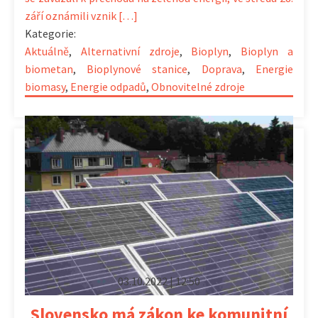
září oznámili vznik […]
Kategorie:
Aktuálně
,
Alternativní zdroje
,
Bioplyn
,
Bioplyn a
biometan
,
Bioplynové stanice
,
Doprava
,
Energie
biomasy
,
Energie odpadů
,
Obnovitelné zdroje
03.10.2022 | 12:50
Slovensko má zákon ke komunitní