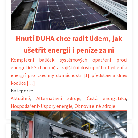
27.09.2022 | 13:54
Hnutí DUHA chce radit lidem, jak
ušetřit energii i peníze za ni
Komplexní balíček systémových opatření proti
energetické chudobě a zajištění dostupného bydlení a
energií pro všechny domácnosti [1] představila dnes
koalice […]
Kategorie:
Aktuálně
,
Alternativní zdroje
,
Čistá energetika
,
Hospodaření>Úspory energie
,
Obnovitelné zdroje