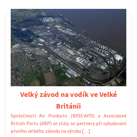
29.10.2022 | 16:30
Velký závod na vodík ve Velké
Británii
Společnosti Air Products (NYSE:APD) a Associated
British Ports (ABP) se staly se partnery při vybudování
prvního velkého závodu na výrobu […]