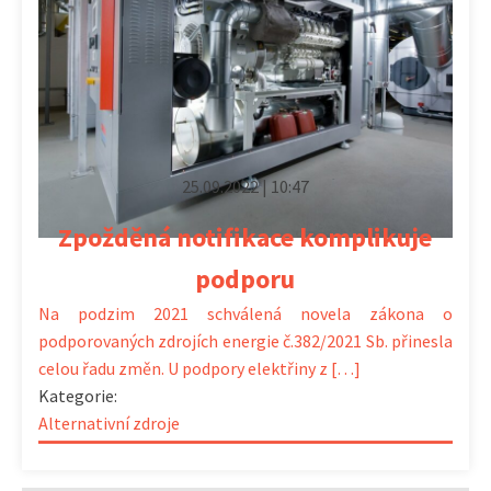
25.09.2022 | 10:47
Zpožděná notifikace komplikuje
podporu
Na podzim 2021 schválená novela zákona o
podporovaných zdrojích energie č.382/2021 Sb. přinesla
celou řadu změn. U podpory elektřiny z […]
Kategorie:
Alternativní zdroje