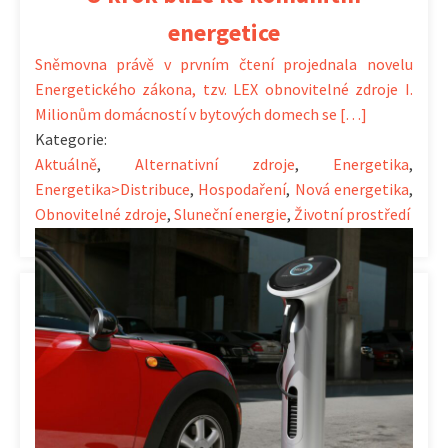
energetice
Sněmovna právě v prvním čtení projednala novelu
Energetického zákona, tzv. LEX obnovitelné zdroje I.
Milionům domácností v bytových domech se […]
Kategorie:
Aktuálně
,
Alternativní zdroje
,
Energetika
,
Energetika>Distribuce
,
Hospodaření
,
Nová energetika
,
Obnovitelné zdroje
,
Sluneční energie
,
Životní prostředí