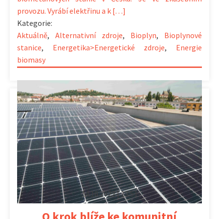
provozu. Vyrábí elektřinu a k […]
Kategorie:
Aktuálně
,
Alternativní zdroje
,
Bioplyn
,
Bioplynové
stanice
,
Energetika>Energetické zdroje
,
Energie
biomasy
14.10.2022 | 13:51
O krok blíže ke komunitní