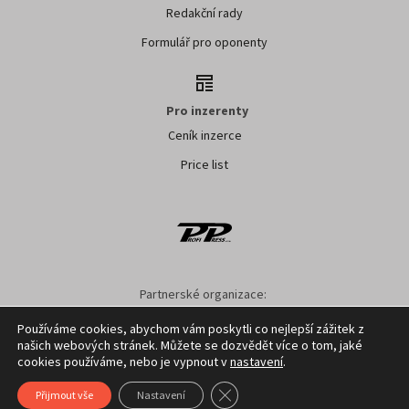
Redakční rady
Formulář pro oponenty
Pro inzerenty
Ceník inzerce
Price list
Partnerské organizace:
SMO ČR
SMS ČR
SPOV ČR
NS MAS ČR
NSZM ČR
Používáme cookies, abychom vám poskytli co nejlepší zážitek z
našich webových stránek. Můžete se dozvědět více o tom, jaké
Nastavení cookies
GDPR
Facebook
Kontakt
cookies používáme, nebo je vypnout v
nastavení
.
Zavřít cookie lištu GDPR
Přijmout vše
Nastavení
Copyright ©
2026
Profi Press s.r.o.