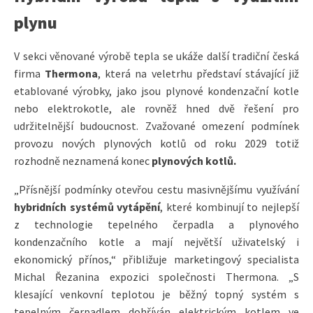
plynu
V sekci věnované výrobě tepla se ukáže další tradiční česká
firma
Thermona
, která na veletrhu představí stávající již
etablované výrobky, jako jsou plynové kondenzační kotle
nebo elektrokotle, ale rovněž hned dvě řešení pro
udržitelnější budoucnost. Zvažované omezení podmínek
provozu nových plynových kotlů od roku 2029 totiž
rozhodně neznamená konec
plynových kotlů.
„Přísnější podmínky otevřou cestu masivnějšímu využívání
hybridních systémů vytápění
, které kombinují to nejlepší
z technologie tepelného čerpadla a plynového
kondenzačního kotle a mají největší uživatelský i
ekonomický přínos,“ přibližuje marketingový specialista
Michal Řezanina expozici společnosti Thermona. „S
klesající venkovní teplotou je běžný topný systém s
tepelným čerpadlem dohříván elektrickým kotlem ve