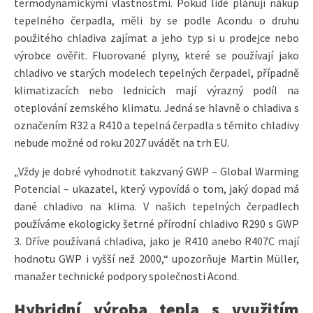
termodynamickými vlastnostmi. Pokud lidé plánují nákup
tepelného čerpadla, měli by se podle Acondu o druhu
použitého chladiva zajímat a jeho typ si u prodejce nebo
výrobce ověřit. Fluorované plyny, které se používají jako
chladivo ve starých modelech tepelných čerpadel, případně
klimatizacích nebo lednicích mají výrazný podíl na
oteplování zemského klimatu. Jedná se hlavně o chladiva s
označením R32 a R410 a tepelná čerpadla s těmito chladivy
nebude možné od roku 2027 uvádět na trh EU.
„Vždy je dobré vyhodnotit takzvaný GWP – Global Warming
Potencial – ukazatel, který vypovídá o tom, jaký dopad má
dané chladivo na klima. V našich tepelných čerpadlech
používáme ekologicky šetrné přírodní chladivo R290 s GWP
3. Dříve používaná chladiva, jako je R410 anebo R407C mají
hodnotu GWP i vyšší než 2000,“ upozorňuje Martin Müller,
manažer technické podpory společnosti Acond.
Hybridní výroba tepla s využitím