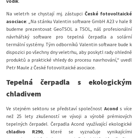
vodík
.
Na veletrh se chystají mj. zástupci
České fotovoltaické
asociace
: „Na stánku Valentin software GmbH A23 v hale 8
budeme prezentovat GeoTSOL a TSOL, náš profesionální
návrhářský software pro tepelná čerpadla a solární
termální systémy. Tým odborníků Valentin software bude k
dispozici po všechny dny veletrhu, aby poskytl rady ohledně
produktů a praktické vhledy do procesu navrhování,“ uvedl
Petr Maule z České fotovoltaické asociace.
Tepelná čerpadla s ekologickým
chladivem
Ve stejném sektoru se představí společnost
Acond
s více
než 25 lety zkušeností ve vývoji a výrobě prémiových
tepelných čerpadel. Čerpadla Acond využívající ekologické
chladivo
R290
, které se vyznačuje vynikajícími