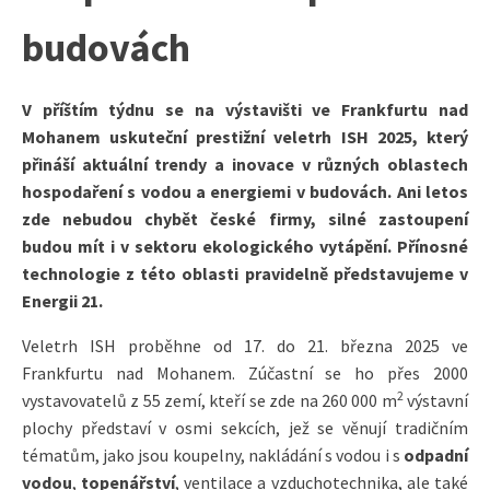
budovách
V příštím týdnu se na výstavišti ve Frankfurtu nad
Mohanem uskuteční prestižní veletrh ISH 2025, který
přináší aktuální trendy a inovace v různých oblastech
hospodaření s vodou a energiemi v budovách. Ani letos
zde nebudou chybět české firmy, silné zastoupení
budou mít i v sektoru ekologického vytápění. Přínosné
technologie z této oblasti pravidelně představujeme v
Energii 21.
Veletrh ISH proběhne od 17. do 21. března 2025 ve
Frankfurtu nad Mohanem. Zúčastní se ho přes 2000
2
vystavovatelů z 55 zemí, kteří se zde na 260 000 m
výstavní
plochy představí v osmi sekcích, jež se věnují tradičním
tématům, jako jsou koupelny, nakládání s vodou i s
odpadní
vodou
,
topenářství
, ventilace a vzduchotechnika, ale také