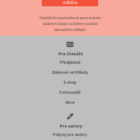
odběru
Odesláním souhlasíte se zpracováním
osobních údajů za účelem zasílání
obchodních sdělení.
Pro čtenáře
Předplatné
Dárkové certifikáty
E-shop
Fotosoutěž
Akce
Pro autory
Pokyny pro autory